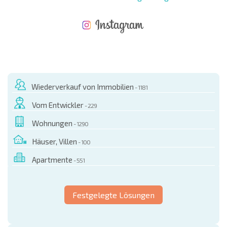
NEUES ERWEITERTES FLUGANGEBOT
KOSTEN BEIM KAUF EINER IMMOBILIE
ÄHRLICHE KOSTEN FÜR DIE INSTANDHALTUNG VON IMMOBILIEN
Wiederverkauf von Immobilien
- 1181
Vom Entwickler
- 229
Wohnungen
- 1290
Häuser, Villen
- 100
Apartmente
- 551
Festgelegte Lösungen