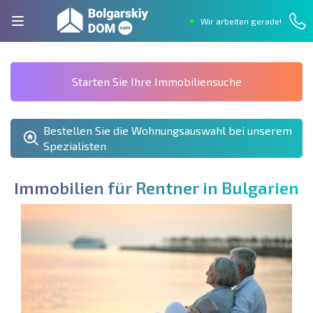
Wir arbeiten gerade!
Starten Sie Ihre Immobiliensuche
Bestellen Sie die Wohnungsauswahl bei unserem
Spezialisten
I
m
m
o
b
i
l
i
e
n
f
ü
r
R
e
n
t
n
e
r
i
n
B
u
l
g
a
r
i
e
n