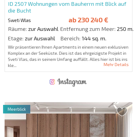
ID 2507
Wohnungen vom Bauherrn mit Blick auf
die Bucht
ab
230 240 €
Sweti Wlas
Räume:
zur Auswahl
Entfernung zum Meer:
250 m.
Etage:
zur Auswahl
Bereich:
144 sq. m.
Wir präsentieren Ihnen Apartments in einem neuen exklusiven
Komplex an der Seeküste. Dies ist das ehrgeizigste Projekt in
Sveti Vlas, das in seinem Umfang auffällt. Alles hier ist bis ins
Mehr Details
kle...
NEUES ERWEITERTES FLUGANGEBOT
KOSTEN BEIM KAUF EINER IMMOBILIE
ÄHRLICHE KOSTEN FÜR DIE INSTANDHALTUNG VON IMMOBILIEN
Meerblick