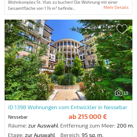
Wohnkomplex St. Vlas zu buchen! Die Wohnung mit einer
Mehr Details
Gesamtfläche von 174 m² befinde...
19
ID 1398
Wohnungen vom Entwickler in Nessebar
ab
215 000 €
Nessebar
Räume:
zur Auswahl
Entfernung zum Meer:
200 m.
Etage:
zur Auswahl
Bereich:
95 sq. m.