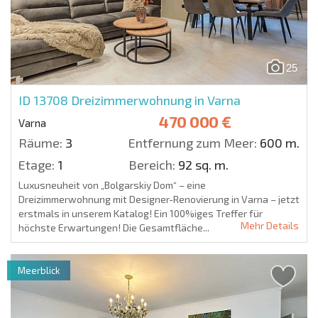
25
ID 13708
Dreizimmerwohnung in Varna
470 000 €
Varna
Räume:
3
Entfernung zum Meer:
600 m.
Etage:
1
Bereich:
92 sq. m.
Luxusneuheit von „Bolgarskiy Dom“ – eine
Dreizimmerwohnung mit Designer-Renovierung in Varna – jetzt
erstmals in unserem Katalog! Ein 100%iges Treffer für
Mehr Details
höchste Erwartungen! Die Gesamtfläche...
Meerblick