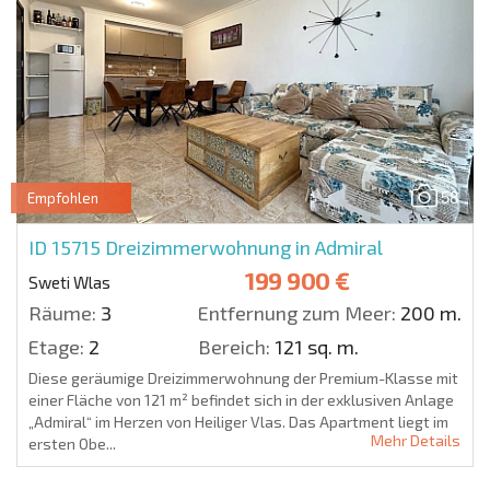
58
Empfohlen
ID 15715
Dreizimmerwohnung in Admiral
199 900 €
Sweti Wlas
Räume:
3
Entfernung zum Meer:
200 m.
Etage:
2
Bereich:
121 sq. m.
Diese geräumige Dreizimmerwohnung der Premium-Klasse mit
einer Fläche von 121 m² befindet sich in der exklusiven Anlage
„Admiral“ im Herzen von Heiliger Vlas. Das Apartment liegt im
Mehr Details
ersten Obe...