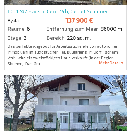
ID 11747
Haus in Cerni Vrh, Gebiet Schumen
137 900 €
Byala
Räume:
6
Entfernung zum Meer:
86000 m.
Etage:
2
Bereich:
220 sq. m.
Das perfekte Angebot für Arbeitssuchende von autonomen
Immobilien! Im südöstlichen Teil Bulgariens, im Dorf Tscherni
Vtrh, wird ein zweistöckiges Haus verkauft (in der Region
Mehr Details
Shumen). Das Gru...