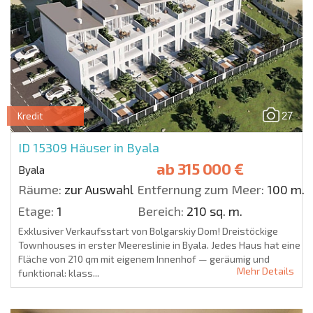
27
Kredit
ID 15309
Häuser in Byala
ab
315 000 €
Byala
Räume:
zur Auswahl
Entfernung zum Meer:
100 m.
Etage:
1
Bereich:
210 sq. m.
Exklusiver Verkaufsstart von Bolgarskiy Dom! Dreistöckige
Townhouses in erster Meereslinie in Byala. Jedes Haus hat eine
Fläche von 210 qm mit eigenem Innenhof — geräumig und
Mehr Details
funktional: klass...