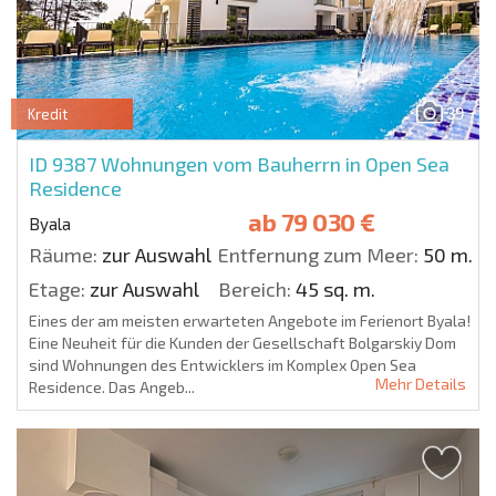
39
Kredit
ID 9387
Wohnungen vom Bauherrn in Open Sea
Residence
ab
79 030 €
Byala
Räume:
zur Auswahl
Entfernung zum Meer:
50 m.
Etage:
zur Auswahl
Bereich:
45 sq. m.
Eines der am meisten erwarteten Angebote im Ferienort Byala!
Eine Neuheit für die Kunden der Gesellschaft Bolgarskiy Dom
sind Wohnungen des Entwicklers im Komplex Open Sea
Mehr Details
Residence. Das Angeb...