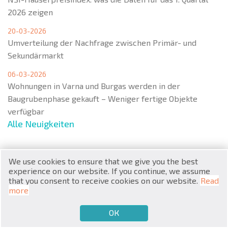
2026 zeigen
20-03-2026
Umverteilung der Nachfrage zwischen Primär- und
Sekundärmarkt
RU
06-03-2026
Wohnungen in Varna und Burgas werden in der
€
EN
Baugrubenphase gekauft – Weniger fertige Objekte
verfügbar
$
UA
Alle Neuigkeiten
₽
PL
We use cookies to ensure that we give you the best
₴
DE
Menu
experience on our website. If you continue, we assume
that you consent to receive cookies on our website.
Read
zł
BG
more
Populäre Immobilien
ОК
€
VERKAUFEN MÖCHTEN
KAUFEN MÖCHTEN
DE
Wohnungen