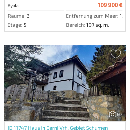
109 900 €
Byala
Räume:
3
Entfernung zum Meer:
150 
Etage:
5
Bereich:
107 sq. m.
50
ID 11747
Haus in Cerni Vrh, Gebiet Schumen