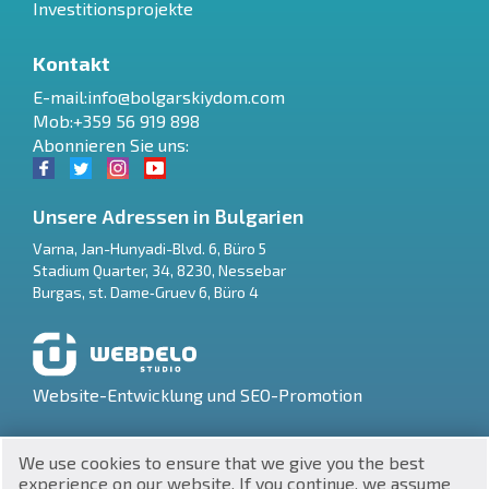
Investitionsprojekte
Kontakt
E-mail:
info@bolgarskiydom.com
Mob:+359 56 919 898
Abonnieren Sie uns:
Unsere Adressen in Bulgarien
Varna
,
Jan-Hunyadi-Blvd. 6, Büro 5
Stadium Quarter, 34
,
8230
,
Nessebar
RU
Burgas
,
st. Dame‑Gruev 6, Büro 4
€
EN
$
UA
Website-Entwicklung und SEO-Promotion
₽
PL
We use cookies to ensure that we give you the best
₴
DE
experience on our website. If you continue, we assume