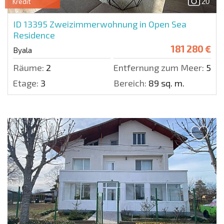
20
Kredit
ID 13395
Zweizimmerwohnung in Open Sea
Residence
181 280 €
Byala
Räume:
2
Entfernung zum Meer:
50 m
Etage:
3
Bereich:
89 sq. m.