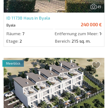
49
ID 11738
Haus in Byala
240 000 €
Byala
Räume:
7
Entfernung zum Meer:
1000
Etage:
2
Bereich:
215 sq. m.
Meerblick