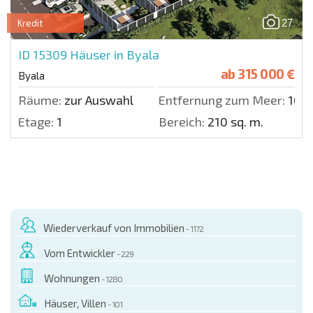
27
Kredit
ID 15309
Häuser in Byala
ab
315 000 €
Byala
Räume:
zur Auswahl
Entfernung zum Meer:
100 
Etage:
1
Bereich:
210 sq. m.
Wiederverkauf von Immobilien
- 1172
Vom Entwickler
- 229
Wohnungen
- 1280
Häuser, Villen
- 101