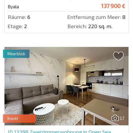
137 900 €
Byala
Räume:
6
Entfernung zum Meer:
860
Etage:
2
Bereich:
220 sq. m.
Meerblick
17
Kredit
ID 13398
Zweizimmerwohnung in Open Sea