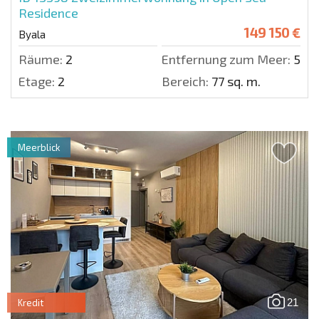
Residence
149 150 €
Byala
Räume:
2
Entfernung zum Meer:
50 m
Etage:
2
Bereich:
77 sq. m.
Meerblick
21
Kredit