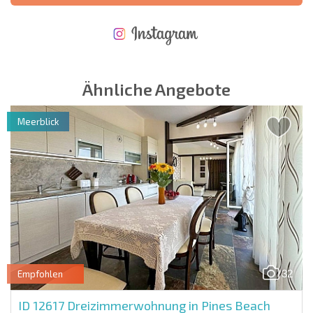
NEUES ERWEITERTES FLUGANGEBOT
KOSTEN BEIM KAUF EINER IMMOBILIE
ÄHRLICHE KOSTEN FÜR DIE INSTANDHALTUNG VON IMMOBILIEN
Ähnliche Angebote
Meerblick
32
Empfohlen
ID 12617
Dreizimmerwohnung in Pines Beach