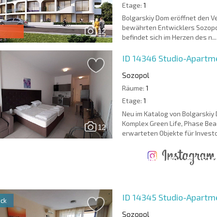
Etage:
1
Bolgarskiy Dom eröffnet den 
bewährten Entwicklers Sozopol
12
befindet sich im Herzen des n...
ID 14346
Studio-Apartme
Sozopol
Räume:
1
Etage:
1
Neu im Katalog von Bolgarskiy 
Komplex Green Life, Phase Bea
12
erwarteten Objekte für Investor
ÄHRLICHE KOSTEN
KOSTEN BEIM
FÜR DIE
TERTES
KAUF EINER
INSTANDHALTUNG
WO IST D
NGEBOT
IMMOBILIE
VON IMMOBILIEN
RENDITE
ID 14345
Studio-Apartme
ck
Sozopol