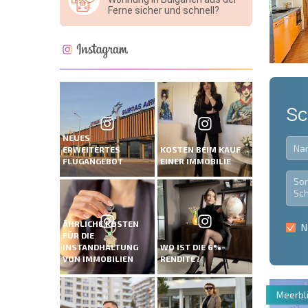
Ferne sicher und schnell?
Sc
NEUES
ERWEITERTES
KOSTEN BEIM KAUF
FLUGANGEBOT
EINER IMMOBILIE
ÄHRLICHE KOSTEN
N
FÜR DIE
INSTANDHALTUNG
WO IST DIE 6%-
VON IMMOBILIEN
RENDITE?
Meerbli