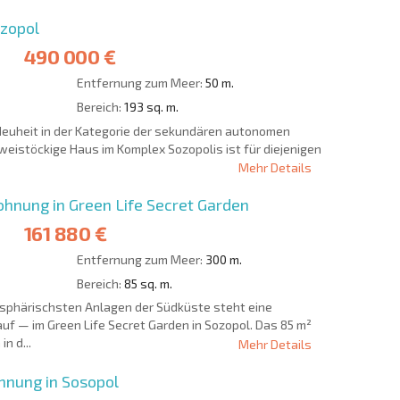
ozopol
490 000 €
Entfernung zum Meer:
50 m.
Bereich:
193 sq. m.
 Neuheit in der Kategorie der sekundären autonomen
zweistöckige Haus im Komplex Sozopolis ist für diejenigen
Mehr Details
nung in Green Life Secret Garden
161 880 €
Entfernung zum Meer:
300 m.
Bereich:
85 sq. m.
osphärischsten Anlagen der Südküste steht eine
 — im Green Life Secret Garden in Sozopol. Das 85 m²
n d...
Mehr Details
nung in Sosopol