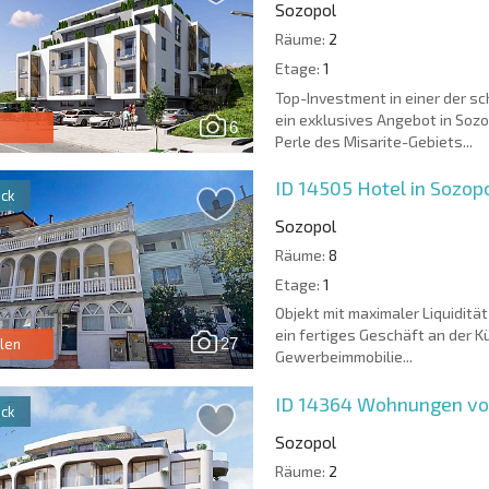
Sozopol
Räume:
2
Etage:
1
Top-Investment in einer der s
ein exklusives Angebot in Soz
6
Perle des Misarite-Gebiets...
ID 14505
Hotel in Sozop
ck
Sozopol
Räume:
8
Etage:
1
Objekt mit maximaler Liquidität
ein fertiges Geschäft an der 
27
len
Gewerbeimmobilie...
ID 14364
Wohnungen vom
ck
Sozopol
Räume:
2