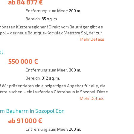
ab
84 877 €
Entfernung zum Meer:
200 m.
Bereich:
65 sq. m.
chönsten Küstenregionen! Direkt vom Bauträger gibt es
opol – der neue Boutique-Komplex Maestra Sol, der zur
Mehr Details
ol
550 000 €
Entfernung zum Meer:
300 m.
Bereich:
312 sq. m.
! Wir präsentieren ein einzigartiges Angebot für alle, die
Küste suchen – ein laufendes Gästehaus in Sozopol. Diese
Mehr Details
 Bauherrn in Sozopol Eon
ab
91 000 €
Entfernung zum Meer:
200 m.