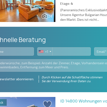
Etage:
4
(Panoramisches Exklusivobjekt 
Unsere Agentur Bulgarian Hous
24
den Markt. Dies ist nicht...
hnelle Beratung
+1
United
States
+1
Durch Klicken auf die Schaltfläche stimmen
ewsletter abonnieren:
Sie der Verwendung Ihrer Daten zu.
ID 14800
Wohnungen vom
ck