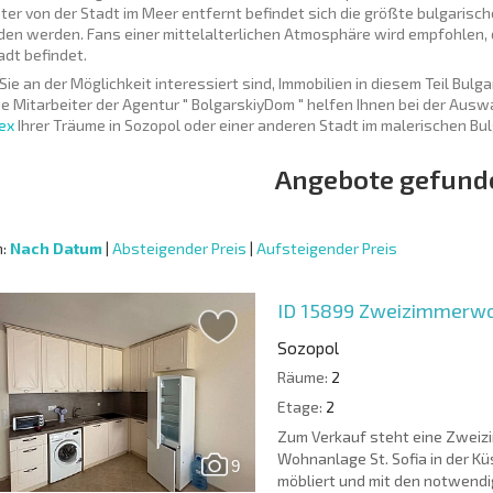
ter von der Stadt im Meer entfernt befindet sich die größte bulgarisch
en werden. Fans einer mittelalterlichen Atmosphäre wird empfohlen, 
adt befindet.
ie an der Möglichkeit interessiert sind, Immobilien in diesem Teil Bulga
ie Mitarbeiter der Agentur " BolgarskiyDom " helfen Ihnen bei der Au
ex
Ihrer Träume in Sozopol oder einer anderen Stadt im malerischen Bul
Angebote gefund
n:
Nach Datum
|
Absteigender Preis
|
Aufsteigender Preis
ID 15899
Zweizimmerwoh
Sozopol
Räume:
2
Etage:
2
Zum Verkauf steht eine Zweizi
Wohnanlage St. Sofia in der K
9
möbliert und mit den notwendi