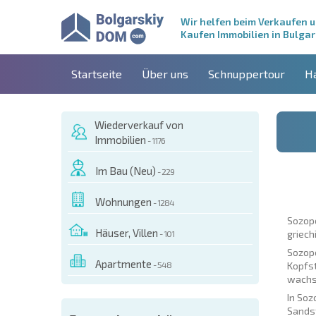
Wir helfen beim Verkaufen 
Kaufen Immobilien in Bulgar
Startseite
Über uns
Schnuppertour
H
Wiederverkauf von
Immobilien
- 1176
Im Bau (Neu)
- 229
Wohnungen
- 1284
Sozopo
Häuser, Villen
griech
- 101
Sozopo
Apartmente
- 548
Kopfst
wachse
In Soz
Sandst