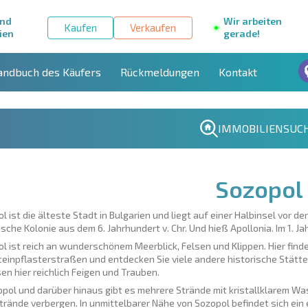
und
Wir arbeiten
Kaufen
Verkaufen
ien
gerade!
andbuch des Käufers
Rückmeldungen
Kontakt
IMMOBILIENSUC
Sozopol
l ist die älteste Stadt in Bulgarien und liegt auf einer Halbinsel vor 
ische Kolonie aus dem 6. Jahrhundert v. Chr. Und hieß Apollonia. Im 1. 
l ist reich an wunderschönem Meerblick, Felsen und Klippen. Hier finde
einpflasterstraßen und entdecken Sie viele andere historische Stätten
n hier reichlich Feigen und Trauben.
opol und darüber hinaus gibt es mehrere Strände mit kristallklarem Wa
rände verbergen. In unmittelbarer Nähe von Sozopol befindet sich ein