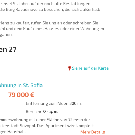
e Insel St. John, auf der noch alte Bestattungen
die Burg Ravadinovo zu besuchen, die sich außerhalb
riens zu kaufen, rufen Sie uns an oder schreiben Sie
swahl und dem Kauf eines Hauses oder einer Wohnung im
garien.
en 27
Siehe auf der Karte
nung in St. Sofia
79 000 €
Entfernung zum Meer:
300 m.
Bereich:
72 sq. m.
mmerwohnung mit einer Fläche von 72 m² in der
üstenstadt Sozopol. Das Apartment wird komplett
gen Haushal...
Mehr Details