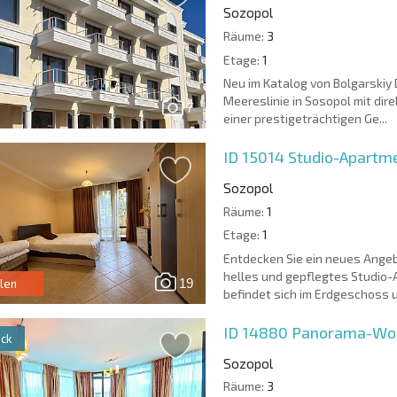
Sozopol
Räume:
3
Etage:
1
Neu im Katalog von Bolgarskiy
Meereslinie in Sosopol mit dir
7
einer prestigeträchtigen Ge...
ID 15014
Studio-Apartme
Sozopol
Räume:
1
Etage:
1
Entdecken Sie ein neues Angeb
helles und gepflegtes Studio-
19
len
befindet sich im Erdgeschoss u
ID 14880
Panorama-Woh
ck
Sozopol
Räume:
3