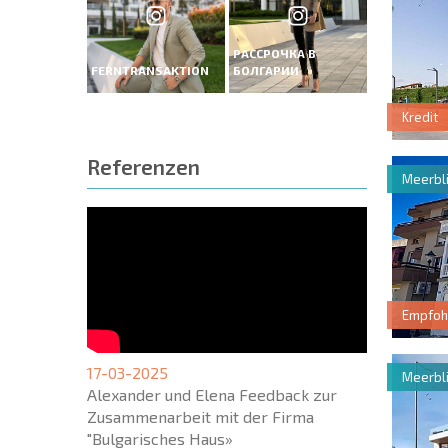
РАССРОЧКА В
FERNTRANSAKTION
БОЛГАРИИ
Kredit
Referenzen
Meerbli
Empfoh
17-03-2025
Meerbli
Alexander und Elena Feedback zur
Zusammenarbeit mit der Firma
"Bulgarisches Haus»