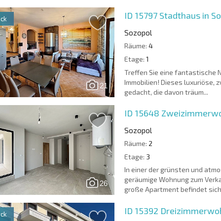
ID 15797
Stadthaus in S
ck
Sozopol
Räume:
4
Etage:
1
Treffen Sie eine fantastische
Immobilien! Dieses luxuriöse, 
21
gedacht, die davon träum...
ID 15648
Zweizimmerwoh
Sozopol
Räume:
2
Etage:
3
In einer der grünsten und atm
geräumige Wohnung zum Verkauf
26
große Apartment befindet sich i
ID 15392
Dreizimmerwoh
ck