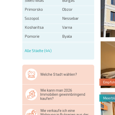
Sweti Wlas
Burgas
Primorsko
Obzor
Sozopol
Nessebar
Kosharitsa
Varna
Pomorie
Byala
Alle Städte (44)
Welche Stadt wählen?
Empfoh
Wie kann man 2026
Immobilien gewinnbringend
Meerbli
kaufen?
Wie verkaufe ich eine
Wohnung in Bulgarien aus der