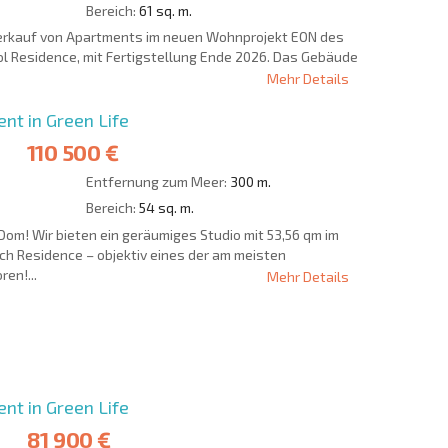
Bereich:
61 sq. m.
Verkauf von Apartments im neuen Wohnprojekt EON des
 Residence, mit Fertigstellung Ende 2026. Das Gebäude
Mehr Details
nt in Green Life
110 500 €
Entfernung zum Meer:
300 m.
Bereich:
54 sq. m.
Dom! Wir bieten ein geräumiges Studio mit 53,56 qm im
ch Residence – objektiv eines der am meisten
en!...
Mehr Details
IE 6%-
РАССРОЧКА В
?
FERNTRANSAKTION
БОЛГАРИИ
nt in Green Life
81 900 €