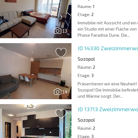
Räume:
1
Etage:
2
Immobilie mit Aussicht und ein
ein Studio mit einer Fläche von
13
Phase Paradise Dune. Die...
ID 14330
Zweizimmerwoh
Sozopol
Räume:
2
Etage:
3
Präsentieren wir eine Neuheit!
Sozopol! Die Immobilie befindet
14
und Wärme sorgt. Der...
ID 13713
Zweizimmerwohn
Sozopol
Räume:
2
Etage:
3