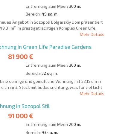
Entfernung zum Meer:
300 m.
Bereich:
49 sq. m.
 neues Angebot in Sozopol! Bolgarskiy Dom präsentiert
 49,31 m² im prestigeträchtigen Komplex Green Life,
Mehr Details
nung in Green Life Paradise Gardens
81 900 €
Entfernung zum Meer:
300 m.
Bereich:
52 sq. m.
 Eine sonnige und gemütliche Wohnung mit 52,15 qm in
 sich im 3. Stock mit Südausrichtung, was für viel Licht
Mehr Details
ung in Sozopol Stil
91 000 €
Entfernung zum Meer:
200 m.
Bereich:
93 sq. m.