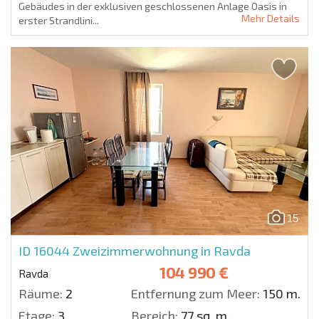
Gebäudes in der exklusiven geschlossenen Anlage Oasis in
Mehr Details
erster Strandlini...
15
ID 16044
Zweizimmerwohnung in Ravda
104 990 €
Ravda
Räume:
2
Entfernung zum Meer:
150 m.
Etage:
3
Bereich:
77 sq. m.