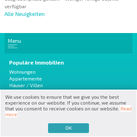
verfügbar
Alle Neuigkeiten
Menu
RU
€
EN
Populäre Immobilien
$
UA
Wohnungen
Appartemente
₽
PL
Häuser / Villen
We use cookies to ensure that we give you the best
₴
DE
experience on our website. If you continue, we assume
Cottages / Townhouses
that you consent to receive cookies on our website.
Read
zł
BG
Altbau
more
Vom Bauunternehmer
ОК
€
VERKAUFEN MÖCHTEN
KAUFEN MÖCHTEN
DE