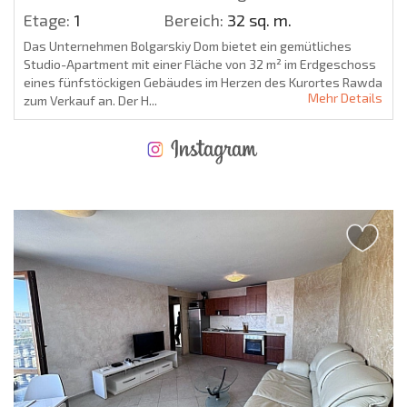
Etage:
1
Bereich:
32 sq. m.
Das Unternehmen Bolgarskiy Dom bietet ein gemütliches
Studio-Apartment mit einer Fläche von 32 m² im Erdgeschoss
eines fünfstöckigen Gebäudes im Herzen des Kurortes Rawda
Mehr Details
zum Verkauf an. Der H...
NEUES ERWEITERTES FLUGANGEBOT
KOSTEN BEIM KAUF EINER IMMOBILIE
ÄHRLICHE KOSTEN FÜR DIE INSTANDHALTUNG VON IMMOBILIEN