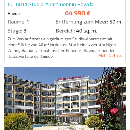
ID 16014
Studio-Apartment in Rawda
64 990 €
Ravda
Räume:
1
Entfernung zum Meer:
50 m.
Etage:
3
Bereich:
40 sq. m.
Zum Verkauf steht ein geräumiges Studio-Apartment mit
einer Fläche von 40 m² im dritten Stock eines vierstöckigen
Wohngebäudes im malerischen Ferienort Rawda. Einer der
Mehr Details
Hauptvorteile der Immob...