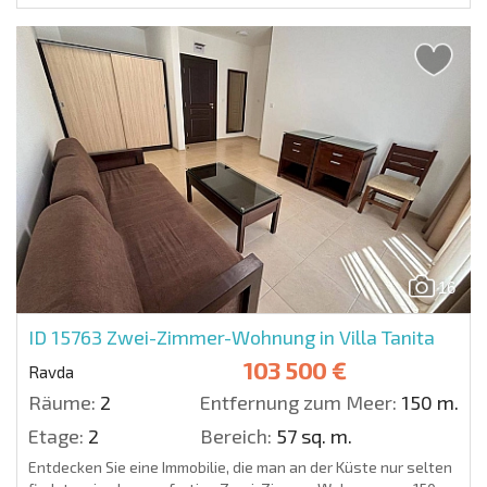
16
ID 15763
Zwei-Zimmer-Wohnung in Villa Tanita
103 500 €
Ravda
Räume:
2
Entfernung zum Meer:
150 m.
Etage:
2
Bereich:
57 sq. m.
Entdecken Sie eine Immobilie, die man an der Küste nur selten