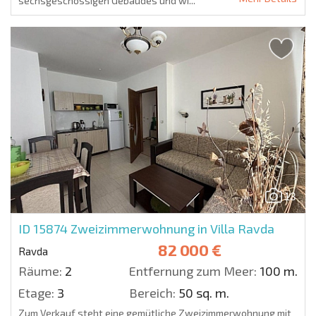
sechsgeschossigen Gebäudes und wi...
13
ID 15874
Zweizimmerwohnung in Villa Ravda
82 000 €
Ravda
Räume:
2
Entfernung zum Meer:
100 m.
Etage:
3
Bereich:
50 sq. m.
Zum Verkauf steht eine gemütliche Zweizimmerwohnung mit