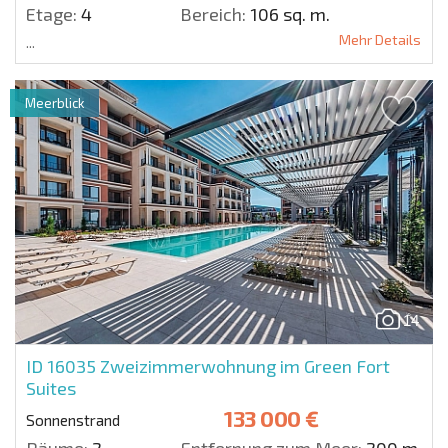
Etage:
4
Bereich:
106 sq. m.
Mehr Details
...
Meerblick
14
ID 16035
Zweizimmerwohnung im Green Fort
Suites
133 000 €
Sonnenstrand
Räume:
2
Entfernung zum Meer:
200 m.