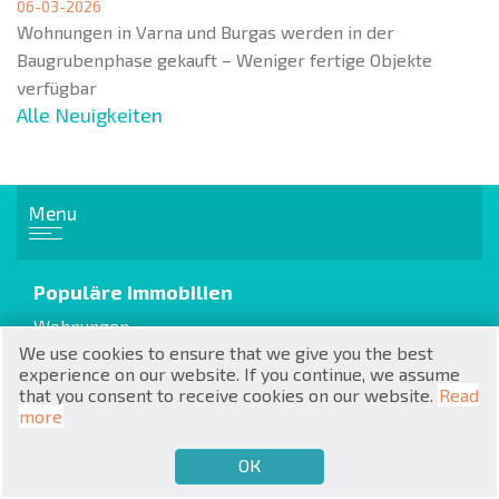
06-03-2026
Wohnungen in Varna und Burgas werden in der
Baugrubenphase gekauft – Weniger fertige Objekte
verfügbar
Alle Neuigkeiten
RU
€
EN
Menu
$
UA
Populäre Immobilien
₽
PL
Wohnungen
Appartemente
We use cookies to ensure that we give you the best
₴
DE
experience on our website. If you continue, we assume
Häuser / Villen
that you consent to receive cookies on our website.
Read
zł
BG
more
Cottages / Townhouses
ОК
€
VERKAUFEN MÖCHTEN
KAUFEN MÖCHTEN
DE
Altbau