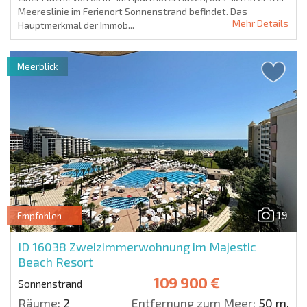
Meereslinie im Ferienort Sonnenstrand befindet. Das
Mehr Details
Hauptmerkmal der Immob...
Meerblick
19
Empfohlen
ID 16038
Zweizimmerwohnung im Majestic
Beach Resort
109 900 €
Sonnenstrand
Räume:
2
Entfernung zum Meer:
50 m.