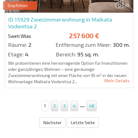
30
Empfohlen
ID 15929
Zweizimmerwohnung in Malkata
Vodenitsa 2
257 600 €
Sweti Wlas
Räume:
2
Entfernung zum Meer:
300 m.
Etage:
4
Bereich:
95 sq. m.
Wir präsentieren eine hervorragende Option für Investitionen
oder ganzjähriges Wohnen – eine geräumige
Zweizimmerwohnung mit einer Fläche von 95 m² in der neuen
Mehr Details
Wohnanlage Malkata Vodenitsa 2...
...
1
2
3
4
48
Nächster
Letzte Seite