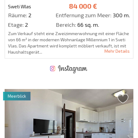
84 000 €
Sweti Wlas
Räume:
2
Entfernung zum Meer:
300 m.
Etage:
2
Bereich:
66 sq. m.
Zum Verkauf steht eine Zweizimmerwohnung mit einer Fläche
von 66 m² in der modernen Wohnanlage Millennium 1 in Sveti
Vlas. Das Apartment wird komplett möbliert verkauft, ist mit
Mehr Details
Haushaltsgerät...
NEUES ERWEITERTES FLUGANGEBOT
KOSTEN BEIM KAUF EINER IMMOBILIE
ÄHRLICHE KOSTEN FÜR DIE INSTANDHALTUNG VON IMMOBILIEN
Meerblick