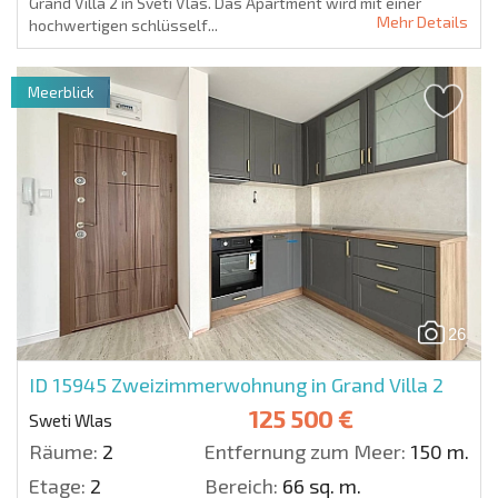
Grand Villa 2 in Sveti Vlas. Das Apartment wird mit einer
Mehr Details
hochwertigen schlüsself...
Meerblick
26
ID 15945
Zweizimmerwohnung in Grand Villa 2
125 500 €
Sweti Wlas
Räume:
2
Entfernung zum Meer:
150 m.
Etage:
2
Bereich:
66 sq. m.