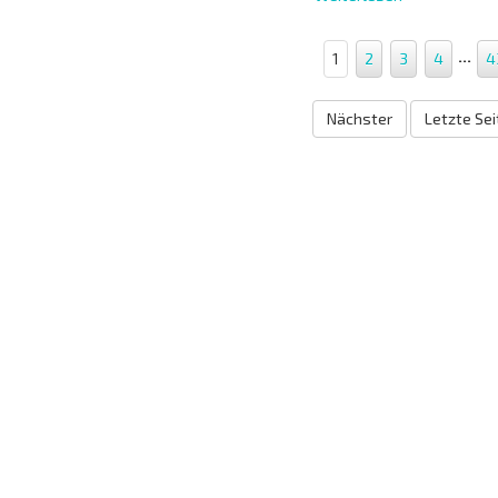
...
1
2
3
4
4
Nächster
Letzte Sei