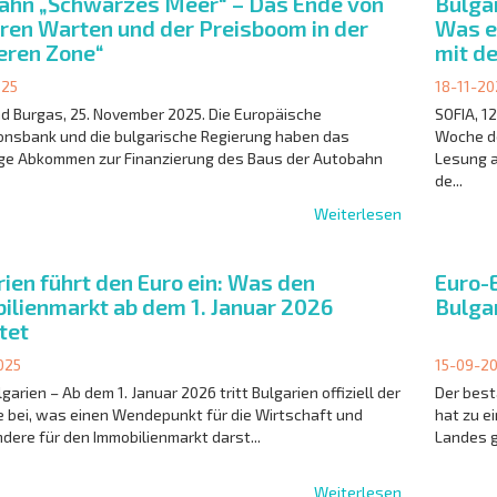
ahn „Schwarzes Meer“ – Das Ende von
Bulga
hren Warten und der Preisboom in der
Was e
leren Zone“
mit d
025
18-11-20
d Burgas, 25. November 2025. Die Europäische
SOFIA, 1
ionsbank und die bulgarische Regierung haben das
Woche de
ge Abkommen zur Finanzierung des Baus der Autobahn
Lesung 
de...
Weiterlesen
ien führt den Euro ein: Was den
Euro-E
ilienmarkt ab dem 1. Januar 2026
Bulga
tet
025
15-09-2
lgarien – Ab dem 1. Januar 2026 tritt Bulgarien offiziell der
Der best
 bei, was einen Wendepunkt für die Wirtschaft und
hat zu e
dere für den Immobilienmarkt darst...
Landes g
Weiterlesen