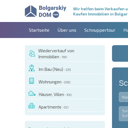
Wir helfen beim Verkaufen 
Kaufen Immobilien in Bulgar
Startseite
Über uns
Schnuppertour
H
Wiederverkauf von
Immobilien
- 1181
Im Bau (Neu)
- 229
Sc
Wohnungen
- 1290
Häuser, Villen
- 100
Apartmente
- 551