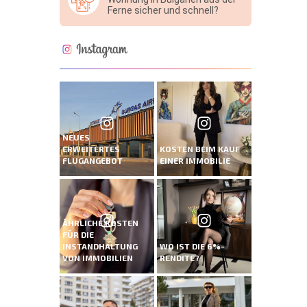
Ferne sicher und schnell?
NEUES
ERWEITERTES
KOSTEN BEIM KAUF
FLUGANGEBOT
EINER IMMOBILIE
ÄHRLICHE KOSTEN
FÜR DIE
INSTANDHALTUNG
WO IST DIE 6%-
VON IMMOBILIEN
RENDITE?