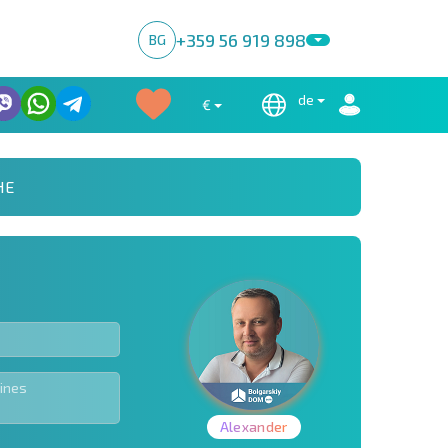
+359 56 919 898
BG
de
€
HE
Alexander