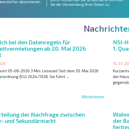
ewsletter abonnieren:
Sie der Verwendung Ihrer Daten zu.
N
a
c
h
r
i
c
h
t
e
ich bei den Datenregeln für
NSI-H
eitvermietungen ab 20. Mai 2026
1. Qua
t
026
15-07-2
ort 05-08-2026 3 Min. Lesezeit Seit dem 20. Mai 2026
Kurzantw
Verordnung (EU) 2024/1028. Sie führt ...
der Häus
gegenübe
Weiterlesen
teilung der Nachfrage zwischen
Wohnu
r- und Sekundärmarkt
der B
fertig