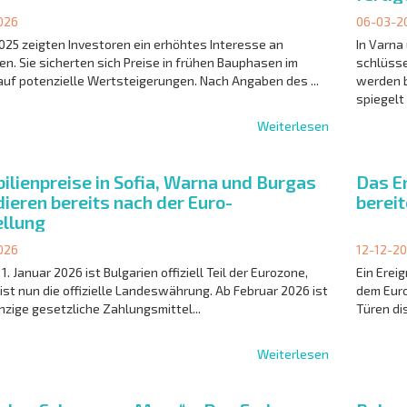
026
06-03-2
2025 zeigten Investoren ein erhöhtes Interesse an
In Varna
n. Sie sicherten sich Preise in frühen Bauphasen im
schlüsse
 auf potenzielle Wertsteigerungen. Nach Angaben des ...
werden b
spiegelt s
Weiterlesen
ilienpreise in Sofia, Warna und Burgas
Das E
ieren bereits nach der Euro-
berei
llung
026
12-12-2
1. Januar 2026 ist Bulgarien offiziell Teil der Eurozone,
Ein Ereig
 ist nun die offizielle Landeswährung. Ab Februar 2026 ist
dem Euro
inzige gesetzliche Zahlungsmittel...
Türen dis
Weiterlesen