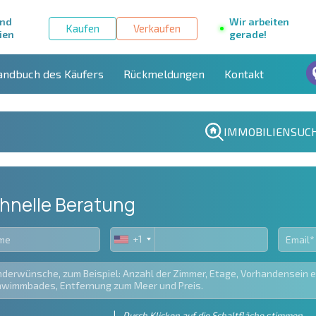
und
Wir arbeiten
Kaufen
Verkaufen
ien
gerade!
andbuch des Käufers
Rückmeldungen
Kontakt
IMMOBILIENSUC
hnelle Beratung
+1
United
States
+1
Durch Klicken auf die Schaltfläche stimmen