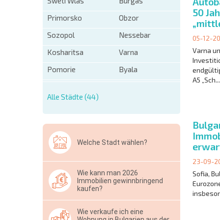
Autob
Sweti Wlas
Burgas
50 Ja
Primorsko
Obzor
„mitt
Sozopol
Nessebar
05-12-2
Varna un
Kosharitsa
Varna
Investit
Pomorie
Byala
endgülti
A5 „Sch...
Alle Städte (44)
Bulgar
Immob
Welche Stadt wählen?
erwar
23-09-2
Wie kann man 2026
Sofia, Bu
Immobilien gewinnbringend
Eurozone
kaufen?
insbeson
Wie verkaufe ich eine
Wohnung in Bulgarien aus der