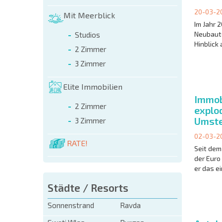
20-03-2
Mit Meerblick
Im Jahr 
Neubaute
Studios
Hinblick
2 Zimmer
3 Zimmer
Elite Immobilien
Immob
2 Zimmer
explod
Umste
3 Zimmer
02-03-2
RATE!
Seit dem 
der Euro
er das e
Städte / Resorts
Sonnenstrand
Ravda