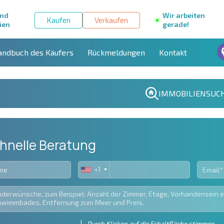
und
Wir arbeiten
Kaufen
Verkaufen
ien
gerade!
andbuch des Käufers
Rückmeldungen
Kontakt
IMMOBILIENSUC
hnelle Beratung
+1
United
States
+1
Durch Klicken auf die Schaltfläche stimmen