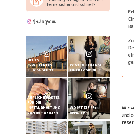
Ferne sicher und schnell?
Er
Ei
Ba
Zu
De
ei
NEUES
ge
ERWEITERTES
KOSTEN BEIM KAUF
FLUGANGEBOT
EINER IMMOBILIE
ÄHRLICHE KOSTEN
FÜR DIE
Wir v
INSTANDHALTUNG
WO IST DIE 6%-
VON IMMOBILIEN
RENDITE?
und d
reser