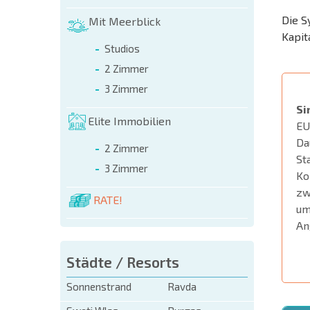
Die S
Mit Meerblick
Kapit
Studios
2 Zimmer
3 Zimmer
Si
Elite Immobilien
EU
Da
2 Zimmer
St
3 Zimmer
Ko
zw
RATE!
um
An
Städte / Resorts
Sonnenstrand
Ravda