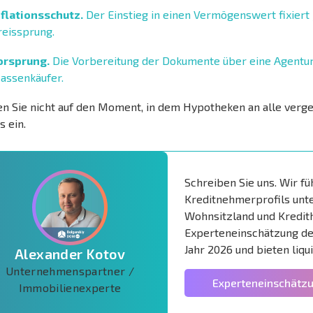
nflationsschutz.
Der Einstieg in einen Vermögenswert fixiert
reissprung.
orsprung.
Die Vorbereitung der Dokumente über eine Agentur 
assenkäufer.
n Sie nicht auf den Moment, in dem Hypotheken an alle verg
s ein.
Schreiben Sie uns. Wir fü
Kreditnehmerprofils unt
Wohnsitzland und Kredith
Experteneinschätzung de
Jahr 2026 und bieten liqu
Alexander Kotov
Unternehmenspartner /
Experteneinschätz
Immobilienexperte