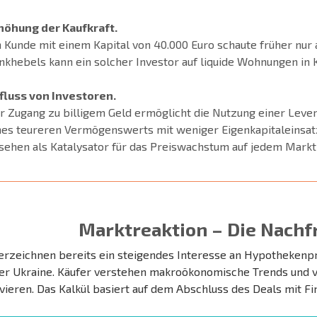
höhung der Kaufkraft.
n Kunde mit einem Kapital von 40.000 Euro schaute früher nur
nkhebels kann ein solcher Investor auf liquide Wohnungen in 
fluss von Investoren.
r Zugang zu billigem Geld ermöglicht die Nutzung einer Leve
nes teureren Vermögenswerts mit weniger Eigenkapitaleinsatz
sehen als Katalysator für das Preiswachstum auf jedem Mark
Marktreaktion – Die Nachfr
erzeichnen bereits ein steigendes Interesse an Hypothekenp
er Ukraine. Käufer verstehen makroökonomische Trends und ve
vieren. Das Kalkül basiert auf dem Abschluss des Deals mit F