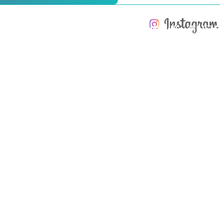
ÄHRLICHE KOSTEN
KOSTEN BEIM
FÜR DIE
TERTES
KAUF EINER
INSTANDHALTUNG
WO IST D
NGEBOT
IMMOBILIE
VON IMMOBILIEN
RENDITE