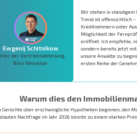
Wir stehen in ständigem 
Trend ist offensichtlich 
Kreditnehmern unter Ausl
Möglichkeit der Fernprü
eröffnet. Ich empfehle, n
Ewgenij Schitnikow
sondern bereits jetzt mit
eiter der Vertriebsabteilung,
unsere Anwälte zu beginne
Büro Nessebar
ersten Reihe der Genehm
Warum dies den Immobilienma
 Gerüchte über erschwingliche Hypotheken beginnen, den Mar
stauten Nachfrage im Jahr 2026 könnte zu einem starken Prei