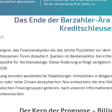
ewsletter abonnieren:
Sie der Verwendung Ihrer Daten zu.
D
a
s
E
n
d
e
d
e
r
B
a
r
z
a
h
l
e
r
-
Ä
r
a
K
r
e
d
i
t
s
c
h
l
e
u
s
e
025
reignis, das Finanzanalysten als das letzte Puzzleteil vor de
hlossenen Türen diskutiert. Quellen im Bankensektor berich
tpolitik für Nichtansässige. Diese Änderung erfolgt zeitgleich
2026.
lang konnten ausländische Staatsbürger Immobilien in Bulgari
en oder hohe Zinsen akzeptierten. Nun entwickeln die drei fü
äischen Finanzgruppen gehören, nach unseren Informationen 
inheimischen.
Der Kern der Prognose – Billig