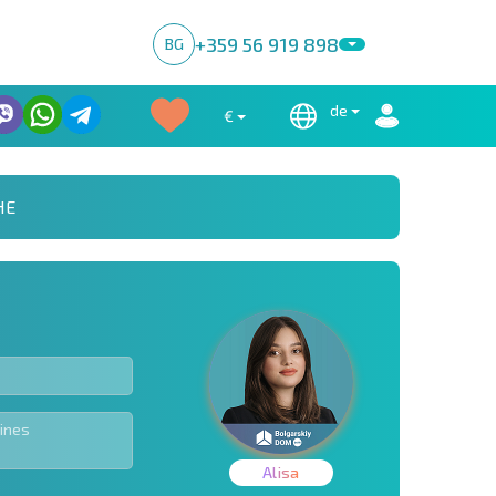
+359 56 919 898
BG
de
€
HE
Alisa