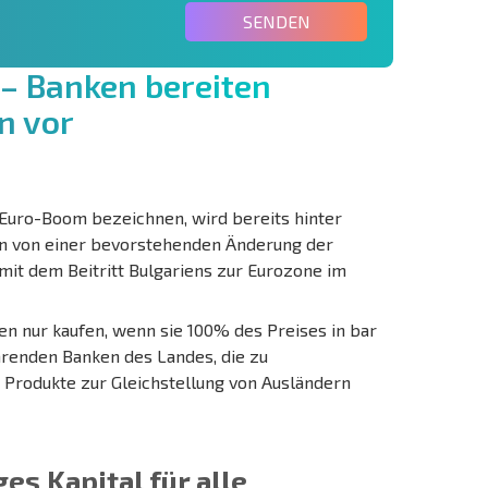
SENDEN
–
B
a
n
k
e
n
b
e
r
e
i
t
e
n
n
v
o
r
m Euro-Boom bezeichnen, wird bereits hinter
ten von einer bevorstehenden Änderung der
 mit dem Beitritt Bulgariens zur Eurozone im
en nur kaufen, wenn sie 100% des Preises in bar
hrenden Banken des Landes, die zu
Produkte zur Gleichstellung von Ausländern
es Kapital für alle