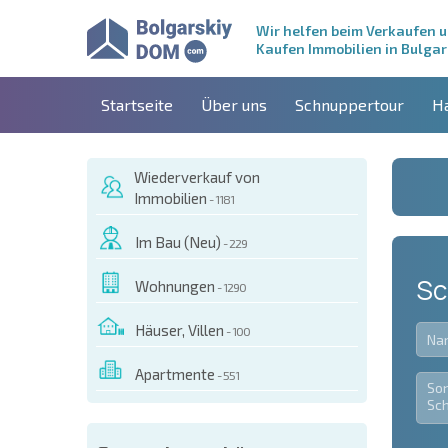
Wir helfen beim Verkaufen 
Kaufen Immobilien in Bulgar
Startseite
Über uns
Schnuppertour
H
Wiederverkauf von
Immobilien
- 1181
Im Bau (Neu)
- 229
Sc
Wohnungen
- 1290
Häuser, Villen
- 100
Apartmente
- 551