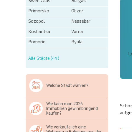
Sweti Wlas
Burgas
Primorsko
Obzor
Sozopol
Nessebar
Kosharitsa
Varna
Pomorie
Byala
L
Alle Städte (44)
Welche Stadt wählen?
Wie kann man 2026
Schon
Immobilien gewinnbringend
aufge
kaufen?
Wie verkaufe ich eine
Wohnung in Bulgarien aus der