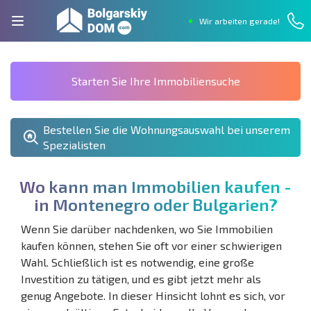
Wir arbeiten gerade!
Starten Sie Ihre Immobiliensuche
Bestellen Sie die Wohnungsauswahl bei unserem
Spezialisten
W
o
k
a
n
n
m
a
n
I
m
m
o
b
i
l
i
e
n
k
a
u
f
e
n
-
i
n
M
o
n
t
e
n
e
g
r
o
o
d
e
r
B
u
l
g
a
r
i
e
n
?
Wenn Sie darüber nachdenken, wo Sie Immobilien
kaufen können, stehen Sie oft vor einer schwierigen
Wahl. Schließlich ist es notwendig, eine große
Investition zu tätigen, und es gibt jetzt mehr als
genug Angebote. In dieser Hinsicht lohnt es sich, vor