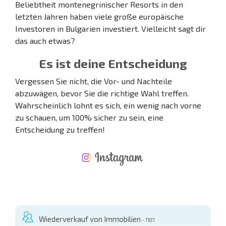
Beliebtheit montenegrinischer Resorts in den
letzten Jahren haben viele große europäische
Investoren in Bulgarien investiert. Vielleicht sagt dir
das auch etwas?
Es ist deine Entscheidung
Vergessen Sie nicht, die Vor- und Nachteile
abzuwägen, bevor Sie die richtige Wahl treffen.
Wahrscheinlich lohnt es sich, ein wenig nach vorne
zu schauen, um 100% sicher zu sein, eine
Entscheidung zu treffen!
NEUES ERWEITERTES FLUGANGEBOT
KOSTEN BEIM KAUF EINER IMMOBILIE
ÄHRLICHE KOSTEN FÜR DIE INSTANDHALTUNG VON IMMOBILIEN
Wiederverkauf von Immobilien
- 1181