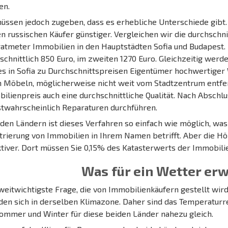
en.
üssen jedoch zugeben, dass es erhebliche Unterschiede gibt.
en russischen Käufer günstiger. Vergleichen wir die durchschni
atmeter Immobilien in den Hauptstädten Sofia und Budapest. 
schnittlich 850 Euro, im zweiten 1270 Euro. Gleichzeitig wer
s in Sofia zu Durchschnittspreisen Eigentümer hochwertige
 Möbeln, möglicherweise nicht weit vom Stadtzentrum entfern
ilienpreis auch eine durchschnittliche Qualität. Nach Abschl
twahrscheinlich Reparaturen durchführen.
iden Ländern ist dieses Verfahren so einfach wie möglich, w
trierung von Immobilien in Ihrem Namen betrifft. Aber die Hö
ktiver. Dort müssen Sie 0,15% des Katasterwerts der Immobil
Was für ein Wetter er
weitwichtigste Frage, die von Immobilienkäufern gestellt wird
den sich in derselben Klimazone. Daher sind das Temperatur
ommer und Winter für diese beiden Länder nahezu gleich.