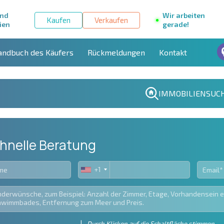
und
Wir arbeiten
Kaufen
Verkaufen
ien
gerade!
andbuch des Käufers
Rückmeldungen
Kontakt
IMMOBILIENSUC
hnelle Beratung
+1
United
States
+1
Durch Klicken auf die Schaltfläche stimmen