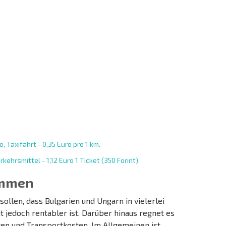
o, Taxifahrt - 0,35 Euro pro 1 km.
rkehrsmittel - 1,12 Euro 1 Ticket (350 Forint).
ammen
llen, dass Bulgarien und Ungarn in vielerlei
t jedoch rentabler ist. Darüber hinaus regnet es
ten und Transportkosten. Im Allgemeinen ist