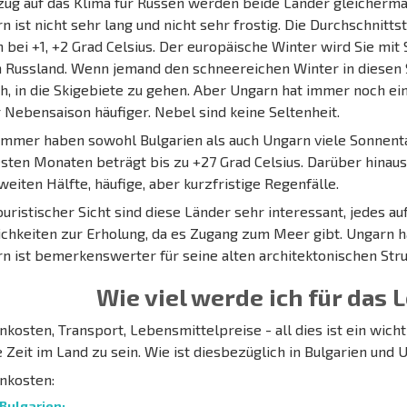
zug auf das Klima für Russen werden beide Länder gleichermaß
n ist nicht sehr lang und nicht sehr frostig. Die Durchschnit
n bei +1, +2 Grad Celsius. Der europäische Winter wird Sie mit 
n Russland. Wenn jemand den schneereichen Winter in diesen 
ch, in die Skigebiete zu gehen. Aber Ungarn hat immer noch ein
r Nebensaison häufiger. Nebel sind keine Seltenheit.
mmer haben sowohl Bulgarien als auch Ungarn viele Sonnenta
sten Monaten beträgt bis zu +27 Grad Celsius. Darüber hinau
weiten Hälfte, häufige, aber kurzfristige Regenfälle.
ouristischer Sicht sind diese Länder sehr interessant, jedes a
chkeiten zur Erholung, da es Zugang zum Meer gibt. Ungarn ha
n ist bemerkenswerter für seine alten architektonischen Stru
Wie viel werde ich für das
kosten, Transport, Lebensmittelpreise - all dies ist ein wicht
e Zeit im Land zu sein. Wie ist diesbezüglich in Bulgarien und
nkosten:
Bulgarien: