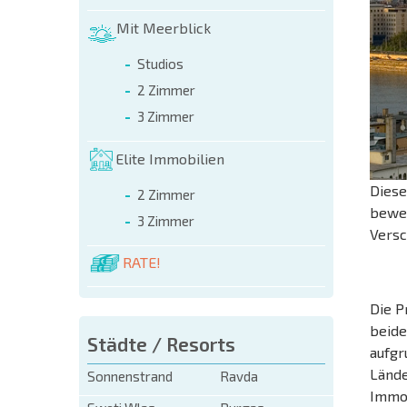
Mit Meerblick
Studios
2 Zimmer
3 Zimmer
Elite Immobilien
Diese
2 Zimmer
bewer
3 Zimmer
Versc
RATE!
Die P
beide
Städte / Resorts
aufgr
Lände
Sonnenstrand
Ravda
Immob