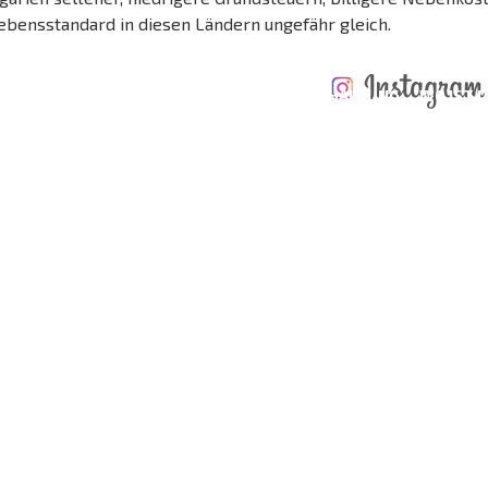
ebensstandard in diesen Ländern ungefähr gleich.
ÄHRLICHE KOSTEN
KOSTEN BEIM
FÜR DIE
TERTES
KAUF EINER
INSTANDHALTUNG
WO IST D
NGEBOT
IMMOBILIE
VON IMMOBILIEN
RENDITE