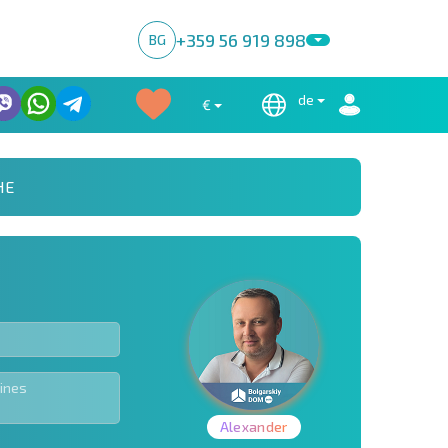
+359 56 919 898
BG
de
€
HE
Alexander