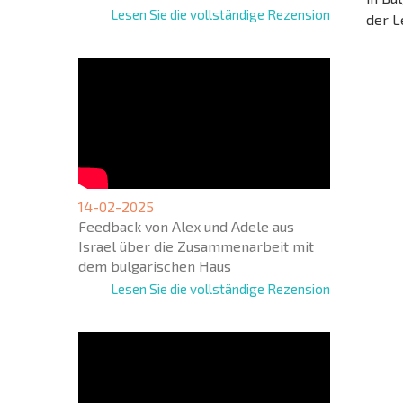
Lesen Sie die vollständige Rezension
der L
NEUES
ERWEI
FLUGA
14-02-2025
Feedback von Alex und Adele aus
Israel über die Zusammenarbeit mit
dem bulgarischen Haus
Lesen Sie die vollständige Rezension