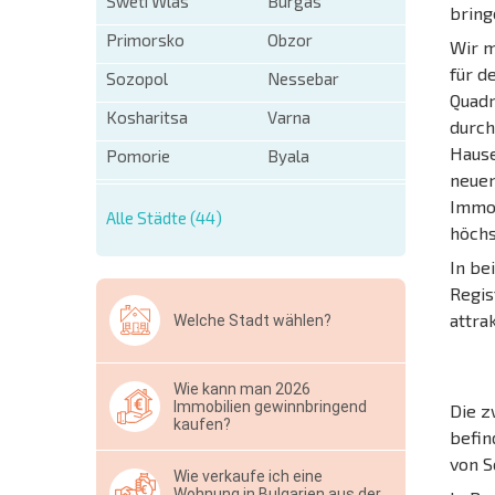
Sweti Wlas
Burgas
bring
Primorsko
Obzor
Wir m
für d
Sozopol
Nessebar
Quadr
Kosharitsa
Varna
durch
Hause
Pomorie
Byala
neuen
Immob
Alle Städte (44)
höchs
In be
Regis
attra
Welche Stadt wählen?
Wie kann man 2026
Immobilien gewinnbringend
Die z
kaufen?
befin
von S
Wie verkaufe ich eine
Wohnung in Bulgarien aus der