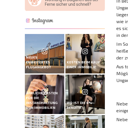
In Be
Ferne sicher und schnell?
Ungar
liege
wie i
es si
in de
Im So
heiße
der z
NEUES
ERWEITERTES
KOSTEN BEIM KAUF
Aus t
FLUGANGEBOT
EINER IMMOBILIE
Mögli
Ungar
ÄHRLICHE KOSTEN
FÜR DIE
INSTANDHALTUNG
WO IST DIE 6%-
Neben
VON IMMOBILIEN
RENDITE?
einig
Nebe