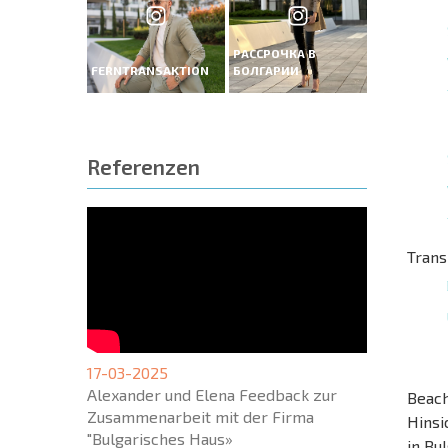
РАССРОЧКА В
FERNTRANSAKTION
БОЛГАРИИ
Referenzen
Trans
17-03-2025
Alexander und Elena Feedback zur
Beach
Zusammenarbeit mit der Firma
Hinsi
"Bulgarisches Haus»
in Bu