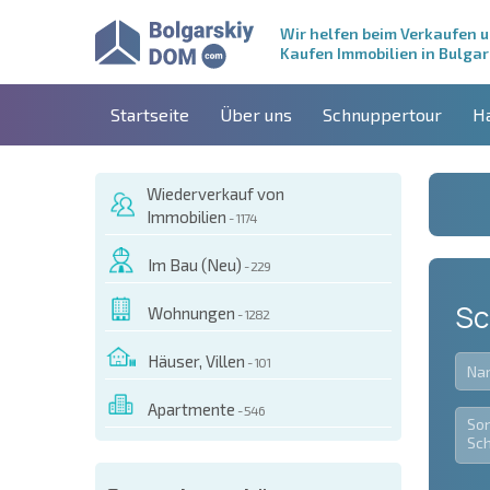
Wir helfen beim Verkaufen 
Kaufen Immobilien in Bulgar
Startseite
Über uns
Schnuppertour
H
Wiederverkauf von
Immobilien
- 1174
Im Bau (Neu)
- 229
Sc
Wohnungen
- 1282
Häuser, Villen
- 101
Apartmente
- 546