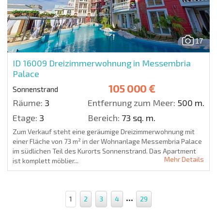
17
ID 16009
Dreizimmerwohnung in Messembria
Palace
105 000 €
Sonnenstrand
Räume:
3
Entfernung zum Meer:
500 m.
Etage:
3
Bereich:
73 sq. m.
Zum Verkauf steht eine geräumige Dreizimmerwohnung mit
einer Fläche von 73 m² in der Wohnanlage Messembria Palace
im südlichen Teil des Kurorts Sonnenstrand. Das Apartment
Mehr Details
ist komplett möblier...
...
1
2
3
4
29