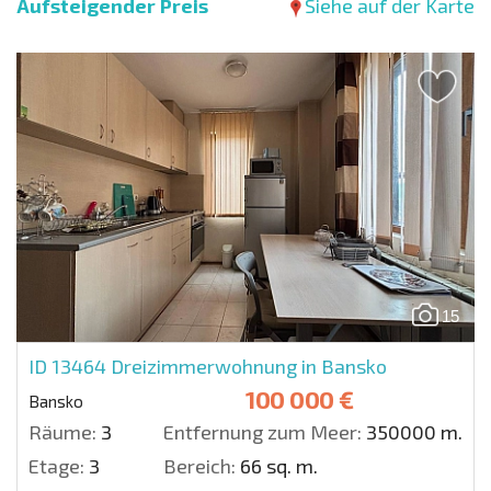
Aufsteigender Preis
Siehe auf der Karte
15
ID 13464
Dreizimmerwohnung in Bansko
100 000 €
Bansko
Räume:
3
Entfernung zum Meer:
350000 m.
Etage:
3
Bereich:
66 sq. m.