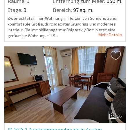
Räume:
3
Entfernung zum Meer:
650 m.
Etage:
3
Bereich:
97 sq. m.
Zwei-Schlafzimmer-Wohnung im Herzen von Sonnenstrand:
komfortable Größe, durchdachter Grundriss und modernes
Interieur. Die Immobilienagentur Bolgarskiy Dom bietet eine
Mehr Details
geräumige Wohnung mit 9...
26
ID 14741
Zweizimmerwohnung in Avalon