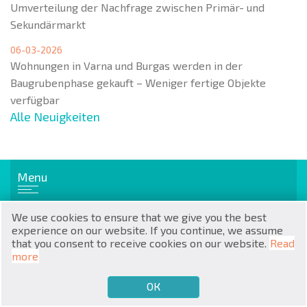
Umverteilung der Nachfrage zwischen Primär- und
Sekundärmarkt
06-03-2026
Wohnungen in Varna und Burgas werden in der
Baugrubenphase gekauft – Weniger fertige Objekte
RU
verfügbar
Alle Neuigkeiten
€
EN
$
UA
Menu
₽
PL
We use cookies to ensure that we give you the best
₴
DE
Populäre Immobilien
experience on our website. If you continue, we assume
that you consent to receive cookies on our website.
Read
Wohnungen
zł
BG
more
Appartemente
Häuser / Villen
ОК
€
VERKAUFEN MÖCHTEN
KAUFEN MÖCHTEN
DE