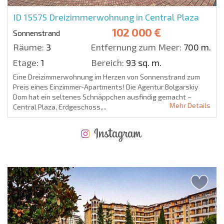
ID 15575
Dreizimmerwohnung in Central Plaza
102 000 €
Sonnenstrand
Räume:
3
Entfernung zum Meer:
700 m.
Etage:
1
Bereich:
93 sq. m.
Eine Dreizimmerwohnung im Herzen von Sonnenstrand zum
Preis eines Einzimmer-Apartments! Die Agentur Bolgarskiy
Dom hat ein seltenes Schnäppchen ausfindig gemacht –
Mehr Details
Central Plaza, Erdgeschoss,...
NEUES ERWEITERTES FLUGANGEBOT
KOSTEN BEIM KAUF EINER IMMOBILIE
ÄHRLICHE KOSTEN FÜR DIE INSTANDHALTUNG VON IMMOBILIEN