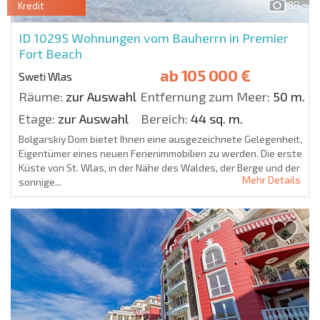
38
Kredit
ID 10295
Wohnungen vom Bauherrn in Premier
Fort Beach
ab
105 000 €
Sweti Wlas
Räume:
zur Auswahl
Entfernung zum Meer:
50 m.
Etage:
zur Auswahl
Bereich:
44 sq. m.
Bolgarskiy Dom bietet Ihnen eine ausgezeichnete Gelegenheit,
Eigentümer eines neuen Ferienimmobilien zu werden. Die erste
Küste von St. Wlas, in der Nähe des Waldes, der Berge und der
Mehr Details
sonnige...