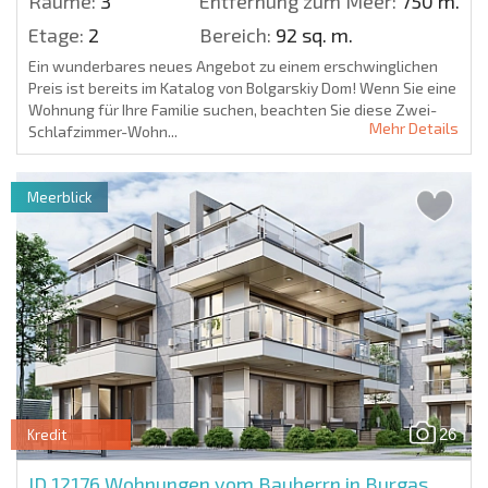
Räume:
3
Entfernung zum Meer:
750 m.
Etage:
2
Bereich:
92 sq. m.
Ein wunderbares neues Angebot zu einem erschwinglichen
Preis ist bereits im Katalog von Bolgarskiy Dom! Wenn Sie eine
Wohnung für Ihre Familie suchen, beachten Sie diese Zwei-
Mehr Details
Schlafzimmer-Wohn...
Meerblick
26
Kredit
ID 12176
Wohnungen vom Bauherrn in Burgas