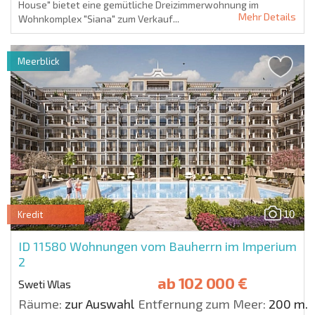
House" bietet eine gemütliche Dreizimmerwohnung im
Mehr Details
Wohnkomplex "Siana" zum Verkauf...
Meerblick
10
Kredit
ID 11580
Wohnungen vom Bauherrn im Imperium
2
ab
102 000 €
Sweti Wlas
Räume:
zur Auswahl
Entfernung zum Meer:
200 m.