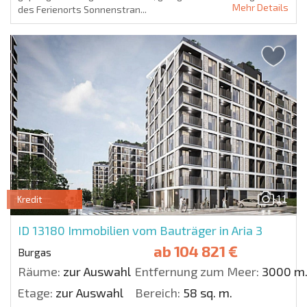
Mehr Details
des Ferienorts Sonnenstran...
11
Kredit
ID 13180
Immobilien vom Bauträger in Aria 3
ab
104 821 €
Burgas
Räume:
zur Auswahl
Entfernung zum Meer:
3000 m
Etage:
zur Auswahl
Bereich:
58 sq. m.