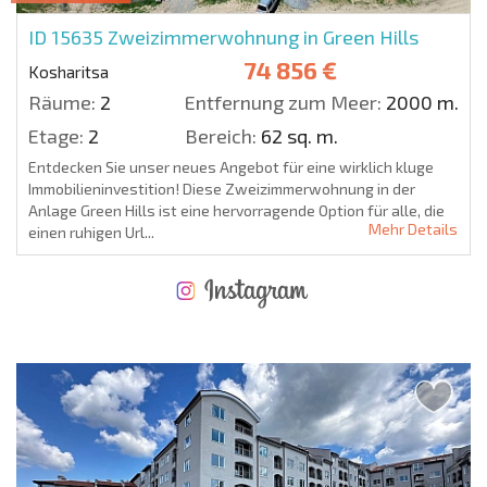
ID 15635
Zweizimmerwohnung in Green Hills
74 856 €
Kosharitsa
Räume:
2
Entfernung zum Meer:
2000 m.
Etage:
2
Bereich:
62 sq. m.
Entdecken Sie unser neues Angebot für eine wirklich kluge
Immobilieninvestition! Diese Zweizimmerwohnung in der
Anlage Green Hills ist eine hervorragende Option für alle, die
Mehr Details
einen ruhigen Url...
NEUES ERWEITERTES FLUGANGEBOT
KOSTEN BEIM KAUF EINER IMMOBILIE
ÄHRLICHE KOSTEN FÜR DIE INSTANDHALTUNG VON IMMOBILIEN