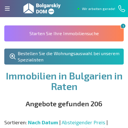
Wir arbeiten gerade!
1
Starten Sie Ihre Immobiliensuche
Bestellen Sie die Wohnungsauswahl bei unserem
Spezialisten
Immobilien in Bulgarien in
Raten
Angebote gefunden 206
Sortieren:
Nach Datum
|
Absteigender Preis
|