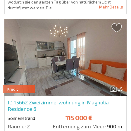
wodurch sie den ganzen Tag über von natürlichem Licht
Mehr Details
durchflutet werden. Die...
15
Kredit
ID 15662
Zweizimmerwohnung in Magnolia
Residence 6
115 000 €
Sonnenstrand
Räume:
2
Entfernung zum Meer:
900 m.