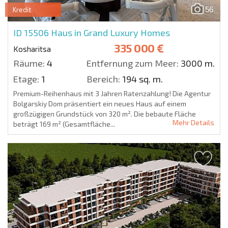
56
Kredit
ID 15506
Haus in Grand Luxury Homes
335 000 €
Kosharitsa
Räume:
4
Entfernung zum Meer:
3000 m.
Etage:
1
Bereich:
194 sq. m.
Premium-Reihenhaus mit 3 Jahren Ratenzahlung! Die Agentur
Bolgarskiy Dom präsentiert ein neues Haus auf einem
großzügigen Grundstück von 320 m². Die bebaute Fläche
Mehr Details
beträgt 169 m² (Gesamtfläche...