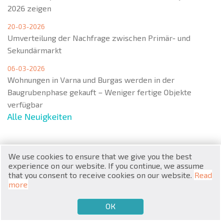
2026 zeigen
20-03-2026
Umverteilung der Nachfrage zwischen Primär- und
Sekundärmarkt
06-03-2026
RU
Wohnungen in Varna und Burgas werden in der
€
Baugrubenphase gekauft – Weniger fertige Objekte
EN
verfügbar
$
UA
Alle Neuigkeiten
₽
PL
We use cookies to ensure that we give you the best
₴
DE
Menu
experience on our website. If you continue, we assume
that you consent to receive cookies on our website.
Read
zł
BG
more
Populäre Immobilien
ОК
€
VERKAUFEN MÖCHTEN
KAUFEN MÖCHTEN
DE
Wohnungen
Appartemente