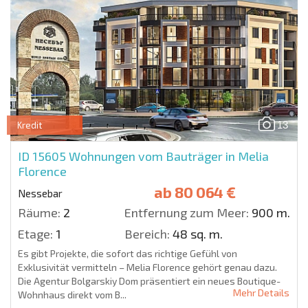
13
Kredit
ID 15605
Wohnungen vom Bauträger in Melia
Florence
ab
80 064 €
Nessebar
Räume:
2
Entfernung zum Meer:
900 m.
Etage:
1
Bereich:
48 sq. m.
Es gibt Projekte, die sofort das richtige Gefühl von
Exklusivität vermitteln – Melia Florence gehört genau dazu.
Die Agentur Bolgarskiy Dom präsentiert ein neues Boutique-
Mehr Details
Wohnhaus direkt vom B...