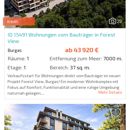
29
Kredit
ID 15491
Wohnungen vom Bauträger in Forest
View
ab
43 920 €
Burgas
Räume:
1
Entfernung zum Meer:
7000 m.
Etage:
1
Bereich:
37 sq. m.
Verkaufsstart für Wohnungen direkt vom Bauträger im neuen
Projekt Forest View, Burgas! Ein moderner Wohnkomplex mit
Fokus auf Komfort, Funktionalität und eine ruhige Umgebung
Mehr Details
naturnah gelegen....