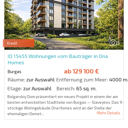
5
Kredit
ID 15455
Wohnungen vom Bauträger in Ona
Homes
ab
129 100 €
Burgas
Räume:
zur Auswahl
Entfernung zum Meer:
4000 m
Etage:
zur Auswahl
Bereich:
65 sq. m.
Bolgarskiy Dom präsentiert ein neues Projekt in einem der am
besten entwickelten Stadtteile von Burgas — Slaveykov. Das 9-
stöckige Wohngebäude Ona Homes wird an der Stelle der
Mehr Details
ehemaligen Demet...