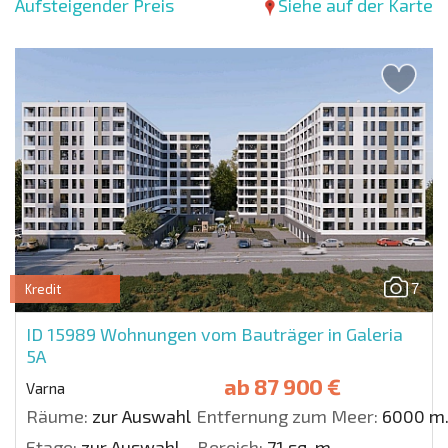
Aufsteigender Preis
Siehe auf der Karte
7
Kredit
ID 15989
Wohnungen vom Bauträger in Galeria
5A
ab
87 900 €
Varna
Räume:
zur Auswahl
Entfernung zum Meer:
6000 m
Etage:
zur Auswahl
Bereich:
71 sq. m.