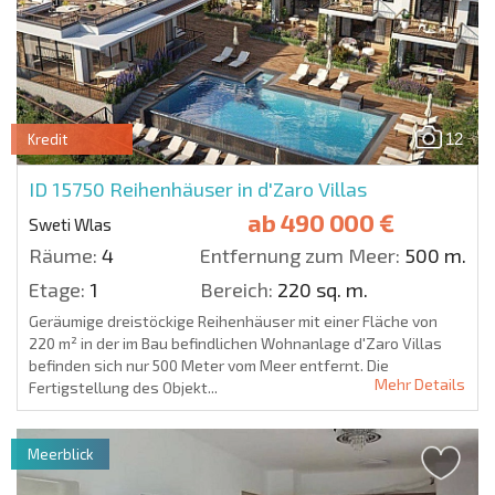
12
Kredit
ID 15750
Reihenhäuser in d'Zaro Villas
ab
490 000 €
Sweti Wlas
Räume:
4
Entfernung zum Meer:
500 m.
Etage:
1
Bereich:
220 sq. m.
Geräumige dreistöckige Reihenhäuser mit einer Fläche von
220 m² in der im Bau befindlichen Wohnanlage d'Zaro Villas
befinden sich nur 500 Meter vom Meer entfernt. Die
Mehr Details
Fertigstellung des Objekt...
Meerblick