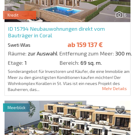
6
Kredit
ID 15794
Neubauwohnungen direkt vom
Bauträger in Coral
ab
159 137 €
Sweti Wlas
Räume:
zur Auswahl
Entfernung zum Meer:
300 m.
Etage:
1
Bereich:
69 sq. m.
Sonderangebot für Investoren und Käufer, die eine Immobilie am
Meer zu den günstigsten Konditionen kaufen möchten! Der
Wohnkomplex Korallen in St. Vlas ist ein neues Projekt des
Mehr Details
Bauherren, das...
Meerblick