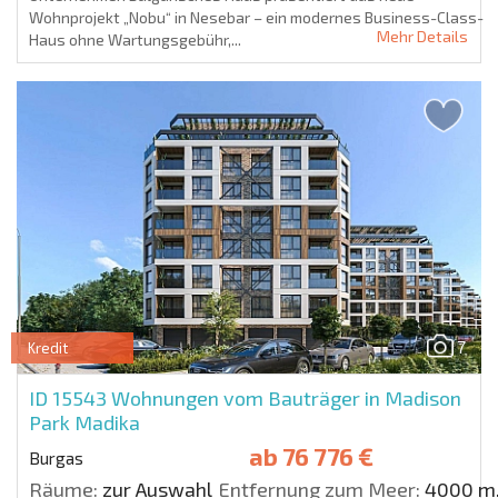
Wohnprojekt „Nobu“ in Nesebar – ein modernes Business-Class-
Mehr Details
Haus ohne Wartungsgebühr,...
7
Kredit
ID 15543
Wohnungen vom Bauträger in Madison
Park Madika
ab
76 776 €
Burgas
Räume:
zur Auswahl
Entfernung zum Meer:
4000 m