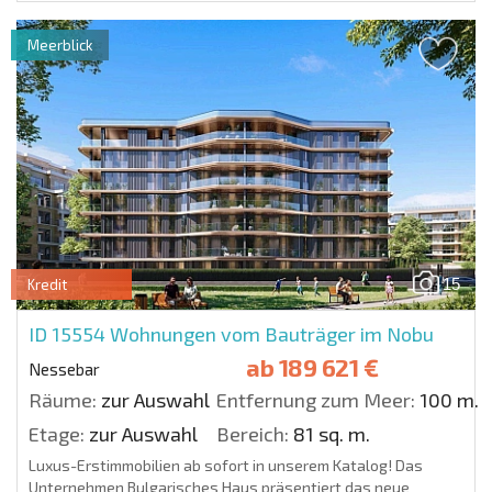
Meerblick
15
Kredit
ID 15554
Wohnungen vom Bauträger im Nobu
ab
189 621 €
Nessebar
Räume:
zur Auswahl
Entfernung zum Meer:
100 m.
Etage:
zur Auswahl
Bereich:
81 sq. m.
Luxus-Erstimmobilien ab sofort in unserem Katalog! Das
Unternehmen Bulgarisches Haus präsentiert das neue