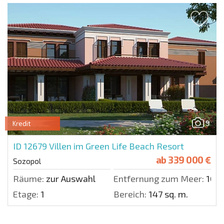
9
Kredit
ID 12679
Villen im Green Life Beach Resort
ab
339 000 €
Sozopol
Räume:
zur Auswahl
Entfernung zum Meer:
100 
Etage:
1
Bereich:
147 sq. m.