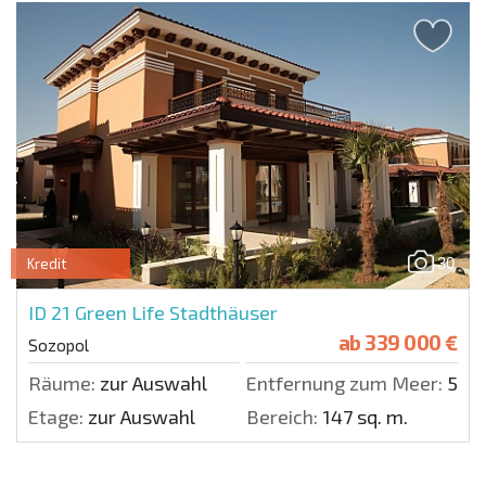
30
Kredit
ID 21
Green Life Stadthäuser
ab
339 000 €
Sozopol
Räume:
zur Auswahl
Entfernung zum Meer:
500 
Etage:
zur Auswahl
Bereich:
147 sq. m.