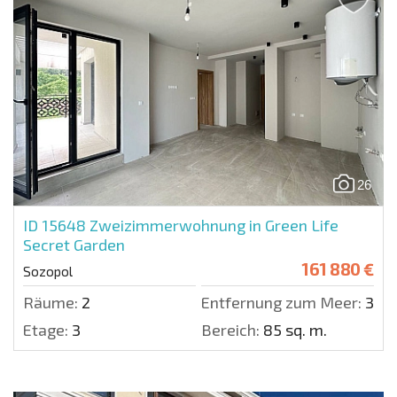
26
ID 15648
Zweizimmerwohnung in Green Life
Secret Garden
161 880 €
Sozopol
Räume:
2
Entfernung zum Meer:
300 
Etage:
3
Bereich:
85 sq. m.