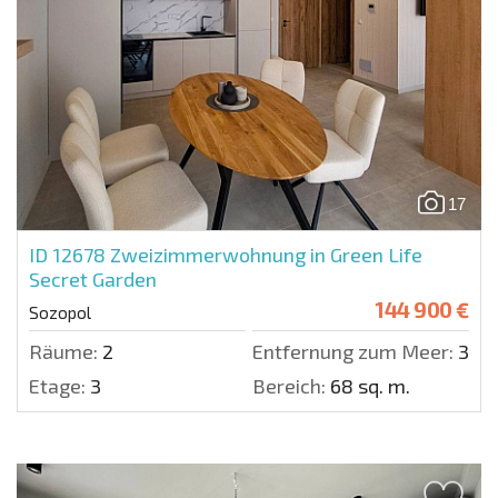
17
ID 12678
Zweizimmerwohnung in Green Life
Secret Garden
144 900 €
Sozopol
Räume:
2
Entfernung zum Meer:
300 
Etage:
3
Bereich:
68 sq. m.