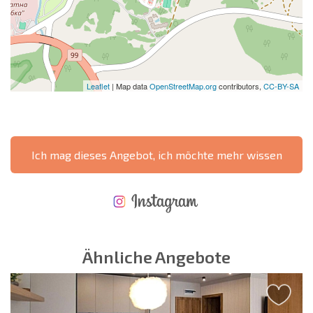
Leaflet
| Map data
OpenStreetMap.org
contributors,
CC-BY-SA
Ich mag dieses Angebot, ich möchte mehr wissen
NEUES ERWEITERTES FLUGANGEBOT
KOSTEN BEIM KAUF EINER IMMOBILIE
ÄHRLICHE KOSTEN FÜR DIE INSTANDHALTUNG VON IMMOBILIEN
Ähnliche Angebote