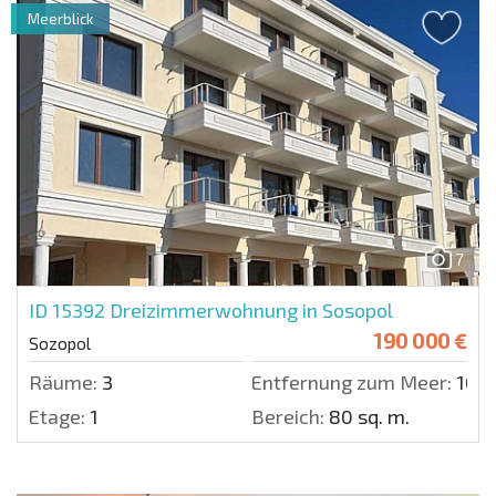
Meerblick
7
ID 15392
Dreizimmerwohnung in Sosopol
190 000 €
Sozopol
Räume:
3
Entfernung zum Meer:
10 m
Etage:
1
Bereich:
80 sq. m.