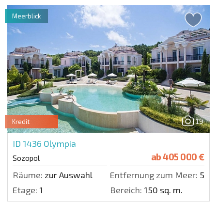
Meerblick
19
Kredit
ID 1436
Olympia
ab
405 000 €
Sozopol
Räume:
zur Auswahl
Entfernung zum Meer:
50 m
Etage:
1
Bereich:
150 sq. m.