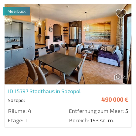
Meerblick
21
ID 15797
Stadthaus in Sozopol
490 000 €
Sozopol
Räume:
4
Entfernung zum Meer:
50 m
Etage:
1
Bereich:
193 sq. m.