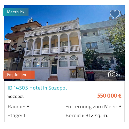
Meerblick
27
Empfohlen
ID 14505
Hotel in Sozopol
550 000 €
Sozopol
Räume:
8
Entfernung zum Meer:
300 
Etage:
1
Bereich:
312 sq. m.