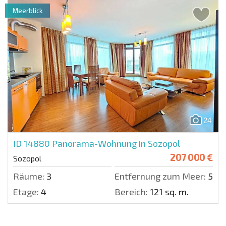
Meerblick
24
ID 14880
Panorama-Wohnung in Sozopol
207 000 €
Sozopol
Räume:
3
Entfernung zum Meer:
50 m
Etage:
4
Bereich:
121 sq. m.