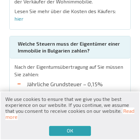
der Verkäufer der Wohnimmobilie.
Lesen Sie mehr über die Kosten des Käufers:
hier
Welche Steuern muss der Eigentümer einer
RU
Immobilie in Bulgarien zahlen?
€
EN
Nach der Eigentumsübertragung auf Sie müssen
$
UA
Sie zahlen:
Jährliche Grundsteuer – 0,15%
₽
PL
Gemeindegebühr – (0,2-1% je nach
We use cookies to ensure that we give you the best
₴
DE
Gemeinde);
experience on our website. If you continue, we assume
that you consent to receive cookies on our website.
Read
zł
BG
Unterstützungsgebühr – jährliche
more
Gebühr für die Wohnanlageversorgung
(von 50 bis 3000 Euro pro Jahr).
ОК
€
VERKAUFEN MÖCHTEN
KAUFEN MÖCHTEN
DE