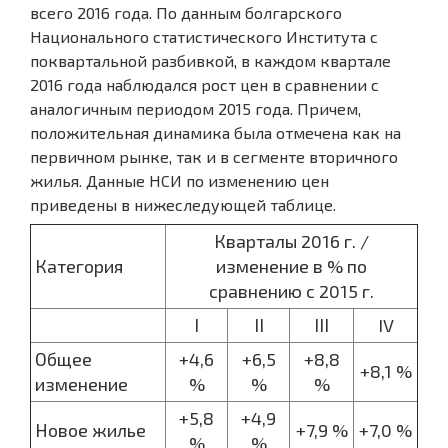
всего 2016 года. По данным болгарского
Национального статистического Института с
поквартальной разбивкой, в каждом квартале
2016 года наблюдался рост цен в сравнении с
аналогичным периодом 2015 года. Причем,
положительная динамика была отмечена как на
первичном рынке, так и в сегменте вторичного
жилья. Данные НСИ по изменению цен
приведены в нижеследующей таблице.
Кварталы 2016 г. /
Категория
изменение в % по
сравнению с 2015 г.
І
ІІ
ІІІ
IV
Общее
+4,6
+6,5
+8,8
+8,1 %
изменение
%
%
%
+5,8
+4,9
Новое жилье
+7,9 %
+7,0 %
%
%