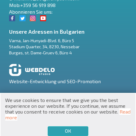
Mob:+359 56 919 898
Abonnieren Sie uns:
Unsere Adressen in Bulgarien
Varna
,
Jan-Hunyadi-Blvd. 6, Büro 5
Stadium Quarter, 34
,
8230
,
Nessebar
RU
Burgas
,
st. Dame‑Gruev 6, Büro 4
€
EN
$
UA
Website-Entwicklung und SEO-Promotion
₽
PL
We use cookies to ensure that we give you the best
₴
DE
experience on our website. If you continue, we assume
that you consent to receive cookies on our website.
Read
zł
BG
UNIC 201160903
more
Immobilien in Bulgarien © 2026
ОК
€
VERKAUFEN MÖCHTEN
KAUFEN MÖCHTEN
DE