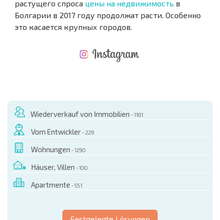
растущего спроса
цены на недвижимость
в
Болгарии в 2017 году продолжат расти. Особенно
это касается крупных городов.
NEUES ERWEITERTES FLUGANGEBOT
KOSTEN BEIM KAUF EINER IMMOBILIE
ÄHRLICHE KOSTEN FÜR DIE INSTANDHALTUNG VON IMMOBILIEN
Wiederverkauf von Immobilien
- 1181
Vom Entwickler
- 229
Wohnungen
- 1290
Häuser, Villen
- 100
Apartmente
- 551
Festgelegte Lösungen