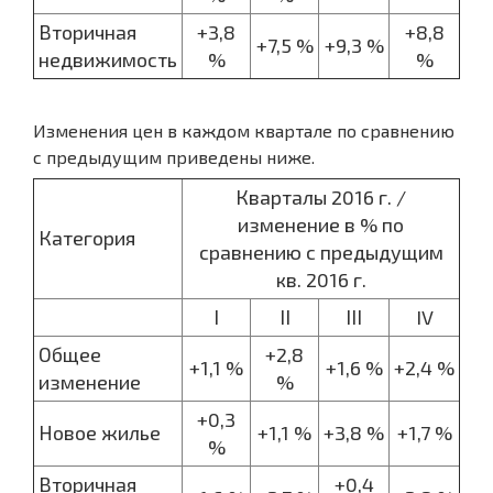
Вторичная
+3,8
+8,8
+7,5 %
+9,3 %
недвижимость
%
%
Изменения цен в каждом квартале по сравнению
с предыдущим приведены ниже.
Кварталы 2016 г. /
изменение в % по
Категория
сравнению с предыдущим
кв. 2016 г.
І
ІІ
ІІІ
IV
Общее
+2,8
+1,1 %
+1,6 %
+2,4 %
изменение
%
+0,3
Новое жилье
+1,1 %
+3,8 %
+1,7 %
%
Вторичная
+0,4