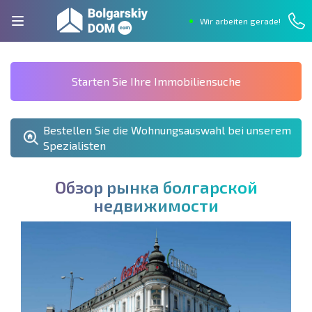
Wir arbeiten gerade!
Starten Sie Ihre Immobiliensuche
Bestellen Sie die Wohnungsauswahl bei unserem
Spezialisten
О
б
з
о
р
р
ы
н
к
а
б
о
л
г
а
р
с
к
о
й
н
е
д
в
и
ж
и
м
о
с
т
и