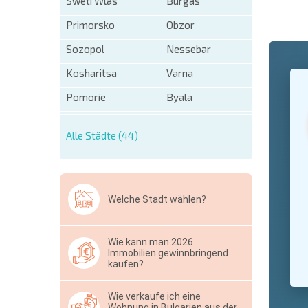
Sweti Wlas
Burgas
Primorsko
Obzor
Sozopol
Nessebar
+1
Kosharitsa
Varna
United
States
Pomorie
Byala
+1
* Benötigt
Alle Städte (44)
Ausblen
Welche Stadt wählen?
Wie kann man 2026
Immobilien gewinnbringend
kaufen?
Wie verkaufe ich eine
Wohnung in Bulgarien aus der