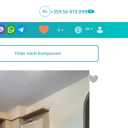
+359 56 919 898
BG
de
€
Filter nach Komplexen