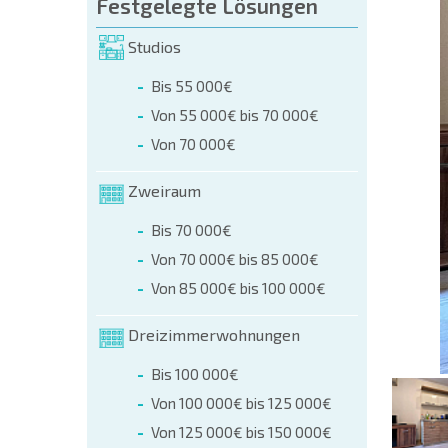
üllen (name, E-mail, phone)
Festgelegte Lösungen
Studios
r
Bis 55 000€
 telefonisch:
Von 55 000€ bis 70 000€
+359 8 9797 99 03
Von 70 000€
Zweiraum
Bis 70 000€
Von 70 000€ bis 85 000€
Von 85 000€ bis 100 000€
Dreizimmerwohnungen
Bis 100 000€
Von 100 000€ bis 125 000€
Von 125 000€ bis 150 000€