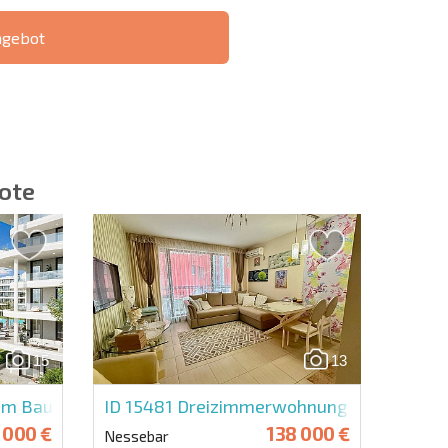
ngebot
IE 6%-
РАССРОЧКА В
?
FERNTRANSAKTION
БОЛГАРИИ
ote
ieren | Durch Anklicken des Buttons stimmen Sie der
en zu.
15
13
Eine Nachricht schicken
 Bauherrn in Amira Sea Residence
ID 15481
Dreizimmerwohnung in Rich 1
 000 €
138 000 €
Nessebar