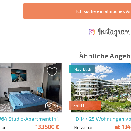
Ich suche ein ähnliches A
ÄHRLICHE KOSTEN
KOSTEN BEIM
FÜR DIE
TERTES
KAUF EINER
INSTANDHALTUNG
WO IST D
NGEBOT
IMMOBILIE
VON IMMOBILIEN
RENDITE
Ähnliche Angeb
Meerblick
 Felder
Newsletter abonn
Nutzung Ihrer Dat
35
Kredit
0764
Studio-Apartment in Valencia Gardens
ID 14425
Wohnungen vom
133 500 €
ab
134
bar
Nessebar