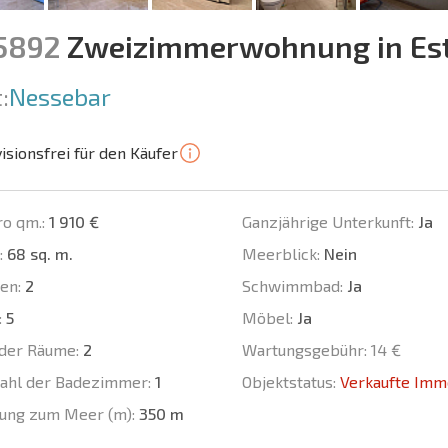
15892
Zweizimmerwohnung in Es
:
Nessebar
isionsfrei für den Käufer
ro qm.:
1 910 €
Ganzjährige Unterkunft:
Ja
:
68 sq. m.
Meerblick:
Nein
en:
2
Schwimmbad:
Ja
:
5
Möbel:
Ja
der Räume:
2
Wartungsgebühr:
14 €
ahl der Badezimmer:
1
Objektstatus:
Verkaufte Imm
ung zum Meer (m):
350 m