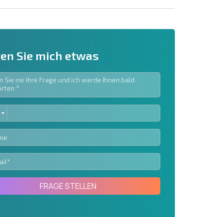
en Sie mich etwas
ED
ieren | Durch Anklicken des Buttons stimmen Sie der
TES
en zu.
Eine Nachricht schicken
FRAGE STELLEN