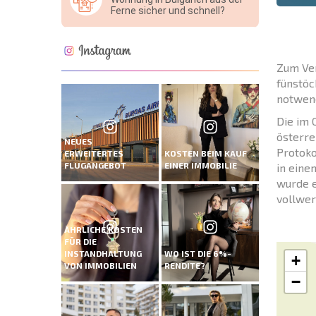
Ferne sicher und schnell?
Zum Ver
fünstöc
notwend
Die im 
österre
NEUES
Protoko
ERWEITERTES
KOSTEN BEIM KAUF
FLUGANGEBOT
EINER IMMOBILIE
in eine
wurde e
vollwer
ÄHRLICHE KOSTEN
FÜR DIE
INSTANDHALTUNG
WO IST DIE 6%-
+
VON IMMOBILIEN
RENDITE?
−