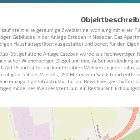
Objektbeschreib
kauf steht eine geräumige Zweizimmerwohnung mit einer Fl
kigen Gebäudes in der Anlage Esteban in Nesebar. Das Apartme
igen Haushaltsgeräten ausgestattet und bereit für den Eigen
Club-Stil gehaltene Anlage Esteban wurde aus hochwertigen N
ichischer Wienerberger-Ziegel und eine Außenverkleidung aus 
ll Akt 16 und ist für ein komfortables Wohnen zu jeder Jahres
m ruhigen Teil des Viertels, 350 Meter vom Sandstrand entfer
ine einzigartige Infrastruktur für die Bewohner geschaffen: d
tiges modernes Wellnesszentrum, ein Restaurant, Erholungs