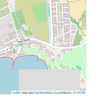
Leaflet
| Map data
OpenStreetMap.org
contributors,
CC-BY-SA