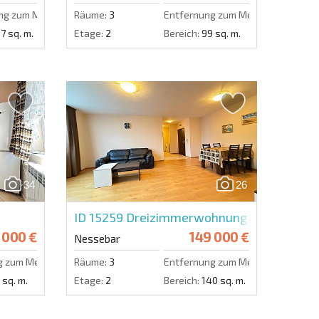
ng zum Meer:
50 m.
Räume:
3
Entfernung zum Meer:
50 m.
7 sq. m.
Etage:
2
Bereich:
99 sq. m.
34
26
ID 15259
Dreizimmerwohnung in Viyana
 000 €
149 000 €
Nessebar
g zum Meer:
800 m.
Räume:
3
Entfernung zum Meer:
600 m.
 sq. m.
Etage:
2
Bereich:
140 sq. m.