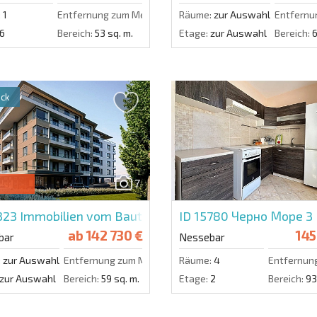
:
1
Entfernung zum Meer:
50 m.
Räume:
zur Auswahl
Entfernu
6
Bereich:
53 sq. m.
Etage:
zur Auswahl
Bereich:
6
ck
7
3323
Immobilien vom Bauträger in Aura
ID 15780
Черно Море 3
ab
142 730 €
145
bar
Nessebar
:
zur Auswahl
Entfernung zum Meer:
100 m.
Räume:
4
Entfernun
zur Auswahl
Bereich:
59 sq. m.
Etage:
2
Bereich:
93