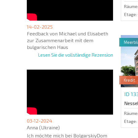
Räume
Etage:
14-02-2025
Feedback von Michael und Elisabeth
zur Zusammenarbeit mit dem
Meerbli
bulgarischen Haus
Lesen Sie die vollständige Rezension
Kredit
ID 1
Nesse
Räume
03-12-2024
Etage:
Anna (Ukraine)
Ich möchte mich bei BolgarskiyDom