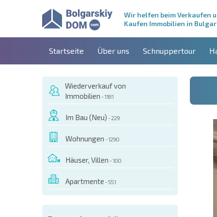
Wir helfen beim Verkaufen 
Kaufen Immobilien in Bulgar
Startseite
Über uns
Schnuppertour
H
Wiederverkauf von
Immobilien
- 1181
Im Bau (Neu)
- 229
Wohnungen
- 1290
Häuser, Villen
- 100
Apartmente
- 551
ESEM OBJEKT BESTELLEN