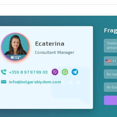
Frag
Ecaterina
e Felder
Consultant Manager
den
+1
UNIT
Newsletter abonn
STA
Nutzung Ihrer Dat
+1
+359 8 97 97 99 03
info@bolgarskiydom.com