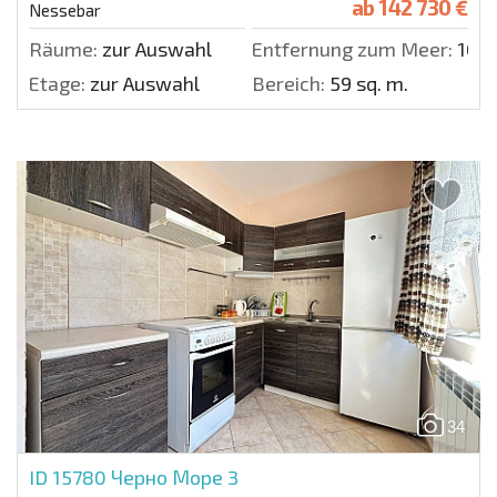
ab
142 730 €
Nessebar
Räume:
zur Auswahl
Entfernung zum Meer:
100 
Etage:
zur Auswahl
Bereich:
59 sq. m.
34
ID 15780
Черно Море 3