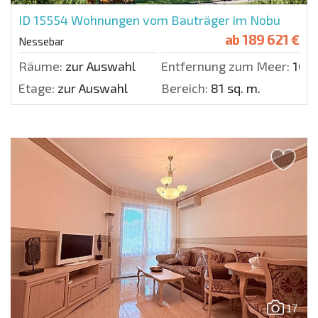
ID 15554
Wohnungen vom Bauträger im Nobu
ab
189 621 €
Nessebar
Räume:
zur Auswahl
Entfernung zum Meer:
100 
Etage:
zur Auswahl
Bereich:
81 sq. m.
17