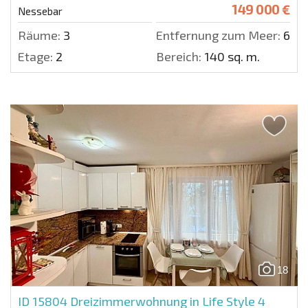
149 000 €
Nessebar
Räume:
3
Entfernung zum Meer:
600 
Etage:
2
Bereich:
140 sq. m.
18
ID 15804
Dreizimmerwohnung in Life Style 4