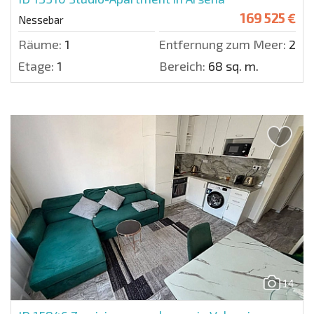
169 525 €
Nessebar
Räume:
1
Entfernung zum Meer:
20 m
Etage:
1
Bereich:
68 sq. m.
14