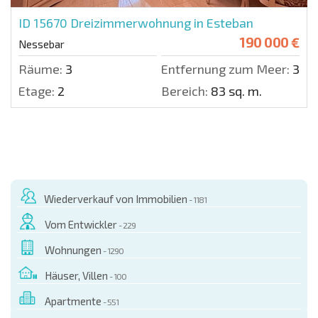
ID 15670
Dreizimmerwohnung in Esteban
190 000 €
Nessebar
Räume:
3
Entfernung zum Meer:
300 
Etage:
2
Bereich:
83 sq. m.
Wiederverkauf von Immobilien
- 1181
Vom Entwickler
- 229
Wohnungen
- 1290
Häuser, Villen
- 100
Apartmente
- 551