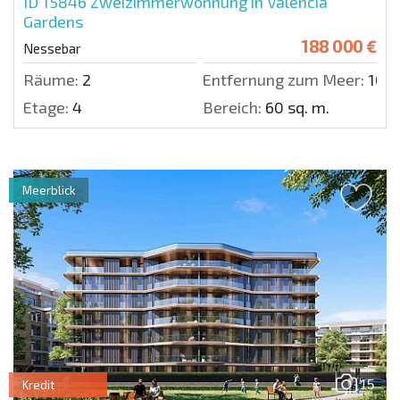
ID 15846
Zweizimmerwohnung in Valencia
Gardens
188 000 €
Nessebar
Räume:
2
Entfernung zum Meer:
100 
Etage:
4
Bereich:
60 sq. m.
Meerblick
15
Kredit