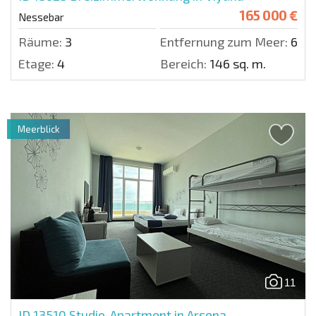
165 000 €
Nessebar
Räume:
3
Entfernung zum Meer:
600 
Etage:
4
Bereich:
146 sq. m.
Meerblick
11
ID 13510
Studio-Apartment in Arsena