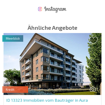
NEUES ERWEITERTES FLUGANGEBOT
KOSTEN BEIM KAUF EINER IMMOBILIE
ÄHRLICHE KOSTEN FÜR DIE INSTANDHALTUNG VON IMMOBILIEN
Ähnliche Angebote
Meerblick
7
Kredit
ID 13323
Immobilien vom Bauträger in Aura