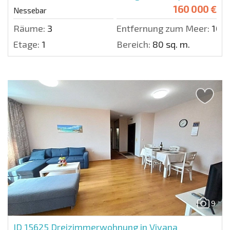
160 000 €
Nessebar
Räume:
3
Entfernung zum Meer:
100 
Etage:
1
Bereich:
80 sq. m.
9
ID 15625
Dreizimmerwohnung in Viyana