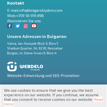
Kontakt
E-mail:
info@bolgarskiydom.com
Mob:+359 56 919 898
Abonnieren Sie uns:
Unsere Adressen in Bulgarien
Varna
,
Jan-Hunyadi-Blvd. 6, Büro 5
Stadium Quarter, 34
,
8230
,
Nessebar
RU
Burgas
,
st. Dame‑Gruev 6, Büro 4
€
EN
$
UA
Website-Entwicklung und SEO-Promotion
₽
PL
We use cookies to ensure that we give you the best
₴
DE
experience on our website. If you continue, we assume
that you consent to receive cookies on our website.
Read
zł
BG
UNIC 201160903
more