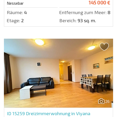
145 000 €
Nessebar
Räume:
4
Entfernung zum Meer:
800
Etage:
2
Bereich:
93 sq. m.
26
ID 15259
Dreizimmerwohnung in Viyana