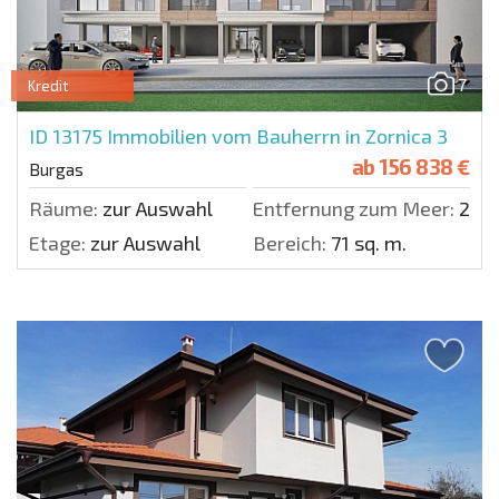
7
Kredit
ID 13175
Immobilien vom Bauherrn in Zornica 3
ab
156 838 €
Burgas
Räume:
zur Auswahl
Entfernung zum Meer:
200
Etage:
zur Auswahl
Bereich:
71 sq. m.