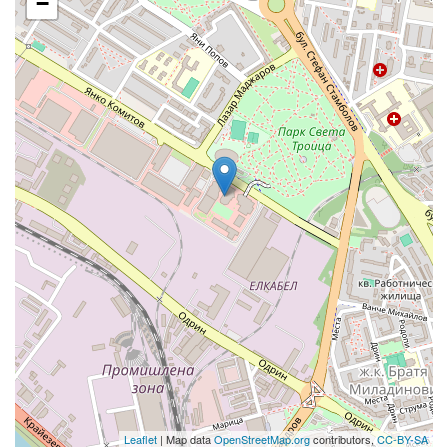
−
Leaflet
| Map data
OpenStreetMap.org
contributors,
CC-BY-SA