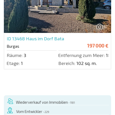
37
ID 13468
Haus im Dorf Bata
197 000 €
Burgas
Räume:
3
Entfernung zum Meer:
1852
Etage:
1
Bereich:
102 sq. m.
Wiederverkauf von Immobilien
- 1181
Vom Entwickler
- 229