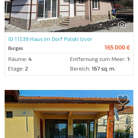
7
ID 11539
Haus im Dorf Polski Izvor
165 000 €
Burgas
Räume:
4
Entfernung zum Meer:
1000
Etage:
2
Bereich:
167 sq. m.