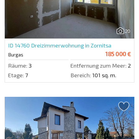
20
ID 14760
Dreizimmerwohnung in Zornitsa
185 000 €
Burgas
Räume:
3
Entfernung zum Meer:
200
Etage:
7
Bereich:
101 sq. m.