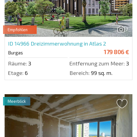
7
Empfohlen
ID 14966
Dreizimmerwohnung in Atlas 2
179 806 €
Burgas
Räume:
3
Entfernung zum Meer:
3500
Etage:
6
Bereich:
99 sq. m.
Meerblick