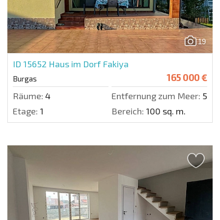
19
ID 15652
Haus im Dorf Fakiya
165 000 €
Burgas
Räume:
4
Entfernung zum Meer:
500
Etage:
1
Bereich:
100 sq. m.