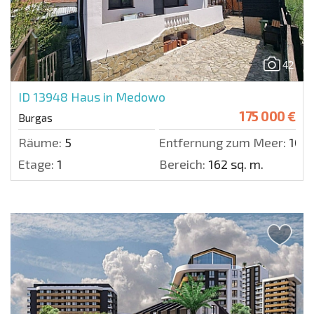
42
ID 13948
Haus in Medowo
175 000 €
Burgas
Räume:
5
Entfernung zum Meer:
1000
Etage:
1
Bereich:
162 sq. m.