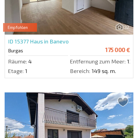
32
Empfohlen
ID 15377
Haus in Banevo
175 000 €
Burgas
Räume:
4
Entfernung zum Meer:
1300
Etage:
1
Bereich:
149 sq. m.