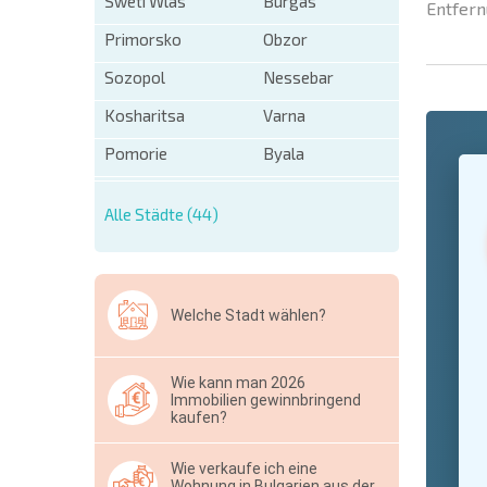
Sweti Wlas
Burgas
Entfern
Primorsko
Obzor
Sozopol
Nessebar
Kosharitsa
Varna
Pomorie
Byala
+1
United
States
+1
Alle Städte (44)
* Benötigt
Ausblen
Welche Stadt wählen?
Wie kann man 2026
Immobilien gewinnbringend
kaufen?
Wie verkaufe ich eine
Wohnung in Bulgarien aus der