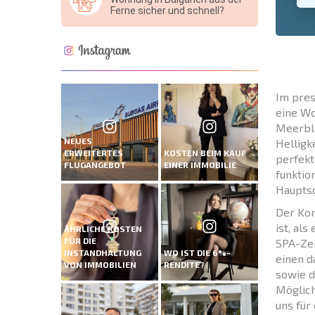
Ferne sicher und schnell?
Im pres
eine Wo
Meerbli
NEUES
Helligk
ERWEITERTES
KOSTEN BEIM KAUF
perfekt
FLUGANGEBOT
EINER IMMOBILIE
funktio
Haupts
Der Kom
ist, al
ÄHRLICHE KOSTEN
FÜR DIE
SPA-Zen
INSTANDHALTUNG
WO IST DIE 6%-
einen d
VON IMMOBILIEN
RENDITE?
sowie d
Möglich
uns für