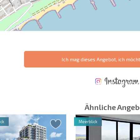
Ich mag dieses Angebot, ich möch
ÄHRLICHE KOSTEN
KOSTEN BEIM
FÜR DIE
TERTES
KAUF EINER
INSTANDHALTUNG
WO IST D
NGEBOT
IMMOBILIE
VON IMMOBILIEN
RENDITE
Ähnliche Angeb
ck
Meerblick
 Felder
Newsletter abonn