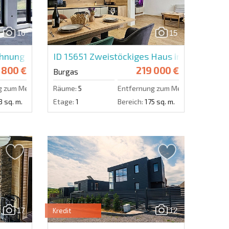
en zu.
16
15
Eine Nachricht schicken
nung in Kraymorie
ID 15651
Zweistöckiges Haus in Aleksandr
 800 €
219 000 €
Burgas
g zum Meer:
300 m.
Räume:
5
Entfernung zum Meer:
10000 m.
8 sq. m.
Etage:
1
Bereich:
175 sq. m.
17
12
Kredit