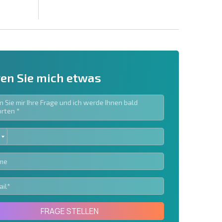
en Sie mich etwas
ED
ieren | Durch Anklicken des Buttons stimmen Sie der
TES
en zu.
Eine Nachricht schicken
FRAGE STELLEN