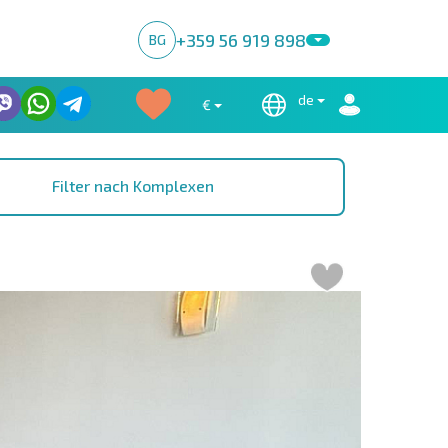
+359 56 919 898
BG
de
€
Filter nach Komplexen