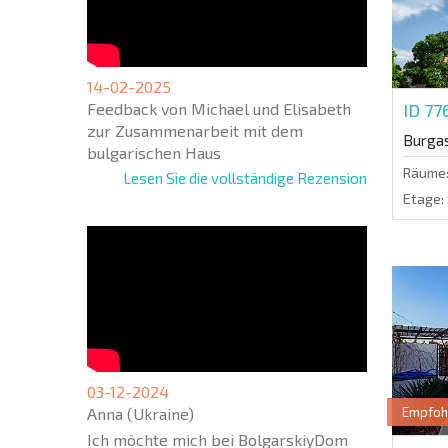
14-02-2025
Feedback von Michael und Elisabeth
ID 77
zur Zusammenarbeit mit dem
Burga
bulgarischen Haus
Räume
Lesen Sie die vollständige Rezension
Etage:
03-12-2024
Anna (Ukraine)
Empfoh
Ich möchte mich bei BolgarskiyDom