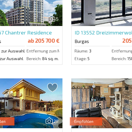
Nutzung Ihrer Dat
5
67
Chantrer Residence
ID 13552
Dreizimmerwoh
ab
205 700 €
205
s
Burgas
:
zur Auswahl
Entfernung zum Meer:
1000 m.
Räume:
3
Entfernun
zur Auswahl
Bereich:
84 sq. m.
Etage:
5
Bereich:
15
28
len
Empfohlen