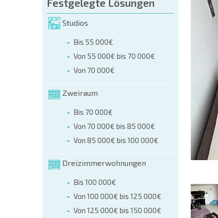
üllen (name, E-mail, phone)
Festgelegte Lösungen
Studios
r
Bis 55 000€
 telefonisch:
Von 55 000€ bis 70 000€
+359 8 9797 99 03
Von 70 000€
Zweiraum
Bis 70 000€
Von 70 000€ bis 85 000€
Von 85 000€ bis 100 000€
Dreizimmerwohnungen
Bis 100 000€
Von 100 000€ bis 125 000€
Von 125 000€ bis 150 000€