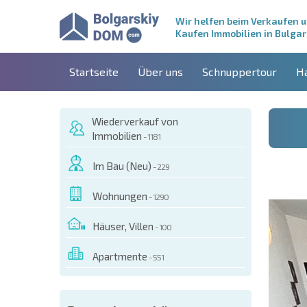
Wir helfen beim Verkaufen 
Kaufen Immobilien in Bulgar
Startseite
Über uns
Schnuppertour
H
Wiederverkauf von
Immobilien
- 1181
Im Bau (Neu)
- 229
Wohnungen
- 1290
Häuser, Villen
- 100
Apartmente
- 551
ESEM OBJEKT BESTELLEN