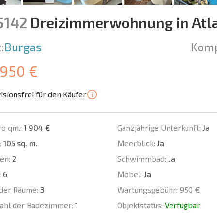
5142
Dreizimmerwohnung in Atla
:
Burgas
Komp
 950 €
isionsfrei für den Käufer
ro qm.:
1 904 €
Ganzjährige Unterkunft:
Ja
:
105 sq. m.
Meerblick:
Ja
en:
2
Schwimmbad:
Ja
:
6
Möbel:
Ja
der Räume:
3
Wartungsgebühr:
950 €
ahl der Badezimmer:
1
Objektstatus:
Verfügbar