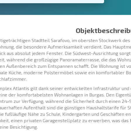
Objektbeschreib
tigeträchtigen Stadtteil Sarafovo, im obersten Stockwerk des
hnung, die besondere Aufmerksamkeit verdient. Das Hauptme
ck aus absolut jedem Fenster. Die Südwest-Ausrichtung sor
eit, während die großzügige Panoramaterrasse, die das Wohn
en Außenbereich zum Entspannen schafft. Die Wohnung ist vol
nale Küche, moderne Polstermöbel sowie ein komfortabler B
chlafzimmer.
plex Atlantis gilt dank seiner entwickelten Infrastruktur un
s eine der komfortabelsten Wohnanlagen in Burgas. Den Eige
trum zur Verfügung, während die Sicherheit durch einen 24-S
auerhaften Aufenthalt sind die günstigen Haushaltstarife für
ie fußläufige Nähe zu Schule, Kindergarten und Geschäften en
keit, einen privaten Garagenstellplatz zu erwerben, was das 
 eine Besichtigung.