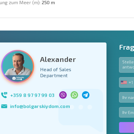
ung zum Meer (m):
250 m
Frag
Alexander
Head of Sales
e Felder
Department
den
+1
UNIT
Newsletter abonn
STA
Nutzung Ihrer Dat
+1
+359 8 97 97 99 03
info@bolgarskiydom.com