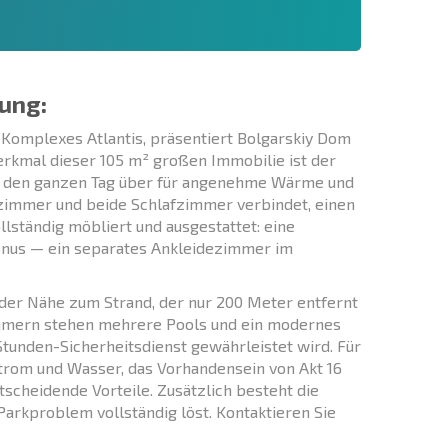
ung:
 Komplexes Atlantis, präsentiert Bolgarskiy Dom
rkmal dieser 105 m² großen Immobilie ist der
gt den ganzen Tag über für angenehme Wärme und
zimmer und beide Schlafzimmer verbindet, einen
lständig möbliert und ausgestattet: eine
onus — ein separates Ankleidezimmer im
d der Nähe zum Strand, der nur 200 Meter entfernt
ntümern stehen mehrere Pools und ein modernes
tunden-Sicherheitsdienst gewährleistet wird. Für
 Strom und Wasser, das Vorhandensein von Akt 16
tscheidende Vorteile. Zusätzlich besteht die
Parkproblem vollständig löst. Kontaktieren Sie