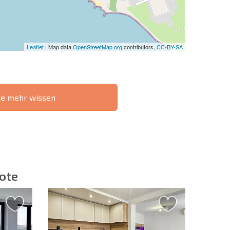
Leaflet
| Map data
OpenStreetMap.org
contributors,
CC-BY-SA
te mehr wissen
IE 6%-
РАССРОЧКА В
?
FERNTRANSAKTION
БОЛГАРИИ
ote
ieren | Durch Anklicken des Buttons stimmen Sie der