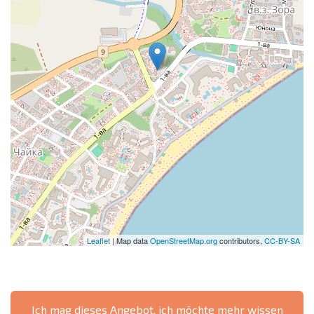
Leaflet
| Map data
OpenStreetMap.org
contributors,
CC-BY-SA
Ich mag dieses Angebot, ich möchte mehr wissen