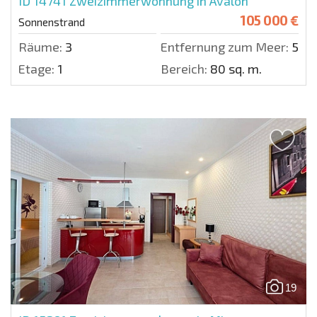
ID 14741
Zweizimmerwohnung in Avalon
105 000 €
Sonnenstrand
Räume:
3
Entfernung zum Meer:
550 
Etage:
1
Bereich:
80 sq. m.
19