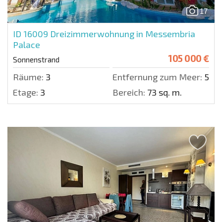
17
ID 16009
Dreizimmerwohnung in Messembria
Palace
105 000 €
Sonnenstrand
Räume:
3
Entfernung zum Meer:
500 
Etage:
3
Bereich:
73 sq. m.