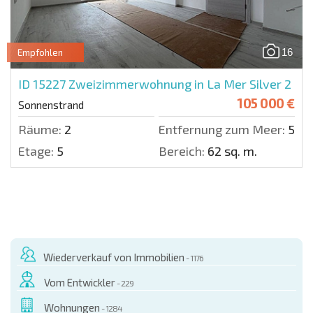
16
Empfohlen
ID 15227
Zweizimmerwohnung in La Mer Silver 2
105 000 €
Sonnenstrand
Räume:
2
Entfernung zum Meer:
500 
Etage:
5
Bereich:
62 sq. m.
Wiederverkauf von Immobilien
- 1176
Vom Entwickler
- 229
Wohnungen
- 1284