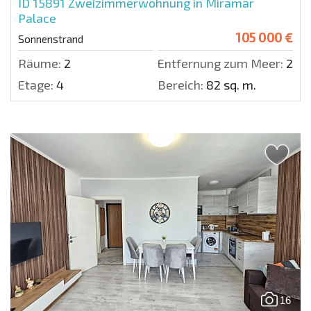
ID 15891
Zweizimmerwohnung in Miramar
Palace
105 000 €
Sonnenstrand
Räume:
2
Entfernung zum Meer:
200 
Etage:
4
Bereich:
82 sq. m.
16