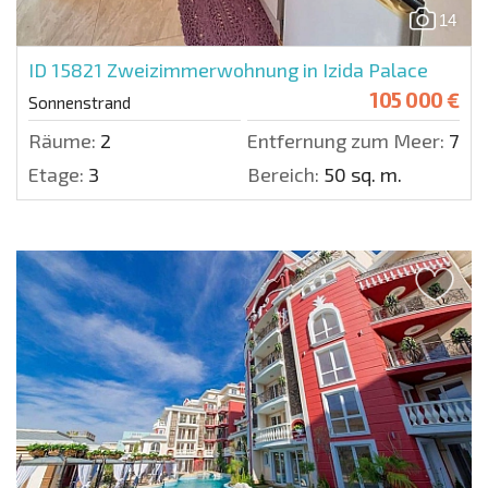
14
ID 15821
Zweizimmerwohnung in Izida Palace
105 000 €
Sonnenstrand
Räume:
2
Entfernung zum Meer:
700 
Etage:
3
Bereich:
50 sq. m.