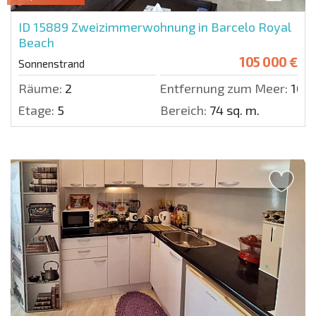
ID 15889
Zweizimmerwohnung in Barcelo Royal
Beach
105 000 €
Sonnenstrand
Räume:
2
Entfernung zum Meer:
100 
Etage:
5
Bereich:
74 sq. m.