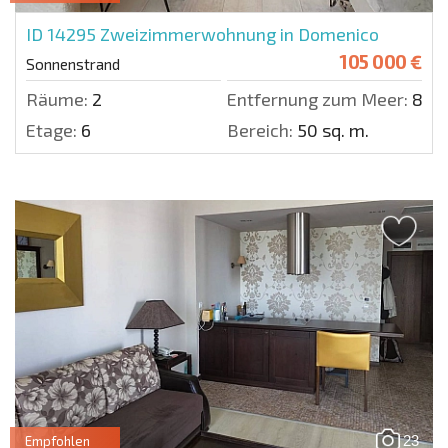
ID 14295
Zweizimmerwohnung in Domenico
105 000 €
Sonnenstrand
Räume:
2
Entfernung zum Meer:
800
Etage:
6
Bereich:
50 sq. m.
23
Empfohlen