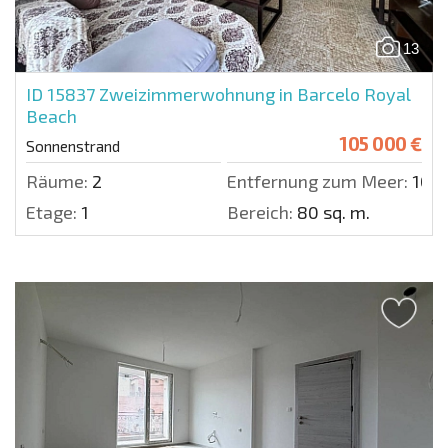
13
ID 15837
Zweizimmerwohnung in Barcelo Royal
Beach
105 000 €
Sonnenstrand
Räume:
2
Entfernung zum Meer:
100 
Etage:
1
Bereich:
80 sq. m.