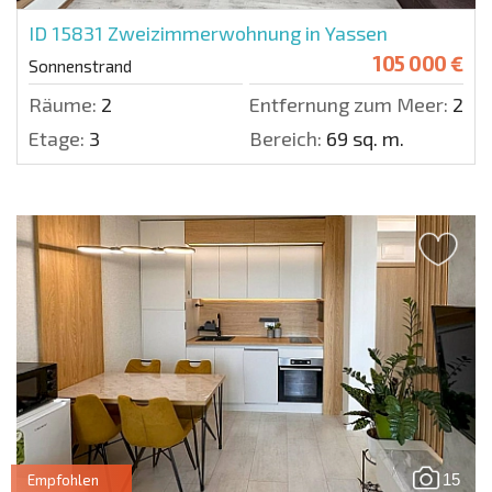
ID 15831
Zweizimmerwohnung in Yassen
105 000 €
Sonnenstrand
Räume:
2
Entfernung zum Meer:
250 
Etage:
3
Bereich:
69 sq. m.
15
Empfohlen