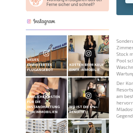
Ferne sicher und schnell?
Sondera
Zimmer-
Stock m
NEUES
Pool sc
ERWEITERTES
KOSTEN BEIM KAUF
Waschma
FLUGANGEBOT
EINER IMMOBILIE
Wartung
Der Kom
Resorts
am best
ÄHRLICHE KOSTEN
FÜR DIE
hervorr
INSTANDHALTUNG
WO IST DIE 6%-
Mladost
VON IMMOBILIEN
RENDITE?
Gegend 