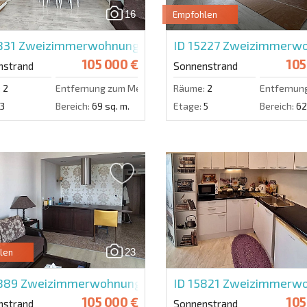
16
Empfohlen
831
Zweizimmerwohnung in Yassen
ID 15227
Zweizimmerwoh
105 000 €
105
nstrand
Sonnenstrand
:
2
Entfernung zum Meer:
250 m.
Räume:
2
Entfernun
3
Bereich:
69 sq. m.
Etage:
5
Bereich:
62
23
len
5889
Zweizimmerwohnung in Barcelo Royal Beach
ID 15821
Zweizimmerwoh
105 000 €
105
nstrand
Sonnenstrand