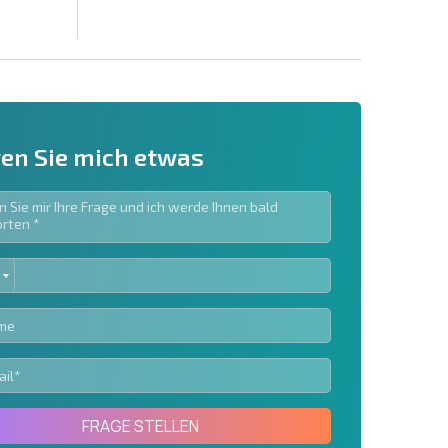
en Sie mich etwas
ED
ieren | Durch Anklicken des Buttons stimmen Sie der
TES
en zu.
Eine Nachricht schicken
FRAGE STELLEN