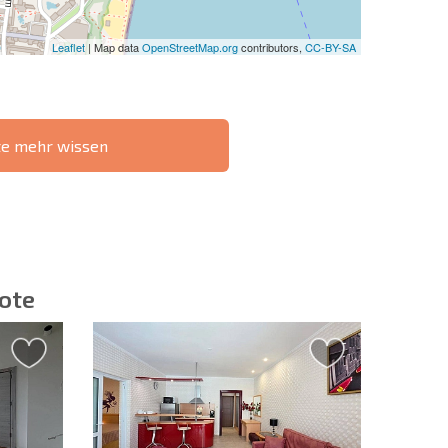
Leaflet
| Map data
OpenStreetMap.org
contributors,
CC-BY-SA
te mehr wissen
IE 6%-
РАССРОЧКА В
?
FERNTRANSAKTION
БОЛГАРИИ
ote
ieren | Durch Anklicken des Buttons stimmen Sie der
en zu.