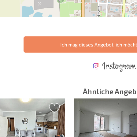
Ich mag dieses Angebot, ich möch
ÄHRLICHE KOSTEN
KOSTEN BEIM
FÜR DIE
TERTES
KAUF EINER
INSTANDHALTUNG
WO IST D
NGEBOT
IMMOBILIE
VON IMMOBILIEN
RENDITE
Ähnliche Angeb
 Felder
Newsletter abonn
Nutzung Ihrer Dat