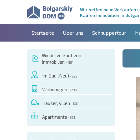
Wir helfen beim Verkaufen 
Kaufen Immobilien in Bulgar
Startseite
Über uns
Schnuppertour
H
Wiederverkauf von
Immobilien
- 1181
Im Bau (Neu)
- 229
Wohnungen
- 1290
Häuser, Villen
- 100
Apartmente
- 551
ESEM OBJEKT BESTELLEN