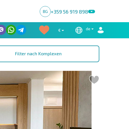
+359 56 919 898
BG
de
€
Filter nach Komplexen