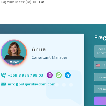
ung zum Meer (m):
800 m
Frag
Anna
e Felder
Consultant Manager
den
+1
UNIT
Newsletter abonn
STA
Nutzung Ihrer Dat
+1
+359 8 97 97 99 03
info@bolgarskiydom.com