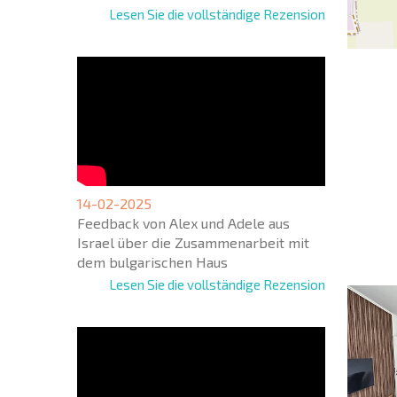
Lesen Sie die vollständige Rezension
NEUES
ERWEI
14-02-2025
FLUGA
Feedback von Alex und Adele aus
+1
United
Israel über die Zusammenarbeit mit
States
dem bulgarischen Haus
+1
Lesen Sie die vollständige Rezension
* Benötigte