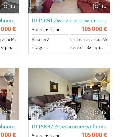
16
19
Eine Nachricht schicken
nung in La Mer Silver 2
ID 15891
Zweizimmerwohnung in Miramar 
 000 €
105 000 €
Sonnenstrand
g zum Meer:
500 m.
Räume:
2
Entfernung zum Meer:
200 m.
 sq. m.
Etage:
4
Bereich:
82 sq. m.
14
13
nung in Izida Palace
ID 15837
Zweizimmerwohnung in Barcelo 
 000 €
105 000 €
Sonnenstrand