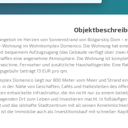
Objektbeschreib
ngebot im Herzen von Sonnenstrand von Bolgarskiy Dom – e
Wohnung im Wohnkomplex Domenico. Die Wohnung hat eine Fl
it bequemem Aufzugzugang (das Gebäude verfügt über zwei Au
haffen eine angenehme Atmosphäre. Die Wohnung ist komplett 
schine, Fernseher und zusätzliche Haushaltsgeräte. Eine Rate
sgebühr beträgt 13 EUR pro qm.
plex Domenico liegt nur 800 Meter vom Meer und Strand ent
: in der Nähe von Geschäften, Cafés und Haltestellen des öffe
en entwickelte Infrastruktur, die ihn nicht nur zu einem beli
agenden Ort zum Leben und Investieren macht. In fußläufiger
 und das lebhafte Stadtzentrum mit all seinen Annehmlichkei
ist die Immobilie auch als Investitionskauf mit schneller Kapita