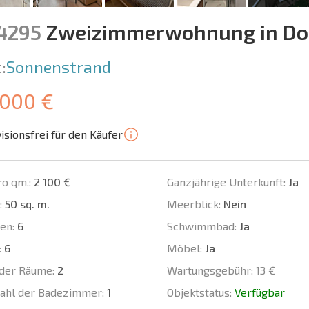
14295
Zweizimmerwohnung in Do
:
Sonnenstrand
 000 €
isionsfrei für den Käufer
ro qm.:
2 100 €
Ganzjährige Unterkunft:
Ja
:
50 sq. m.
Meerblick:
Nein
en:
6
Schwimmbad:
Ja
:
6
Möbel:
Ja
der Räume:
2
Wartungsgebühr:
13 €
ahl der Badezimmer:
1
Objektstatus:
Verfügbar