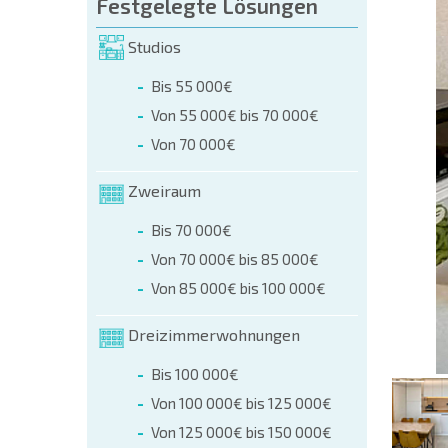
üllen (name, E-mail, phone)
Festgelegte Lösungen
Studios
r
Bis 55 000€
 telefonisch:
Von 55 000€ bis 70 000€
+359 8 9797 99 03
Von 70 000€
Zweiraum
Bis 70 000€
Von 70 000€ bis 85 000€
Von 85 000€ bis 100 000€
Dreizimmerwohnungen
Bis 100 000€
Von 100 000€ bis 125 000€
Von 125 000€ bis 150 000€