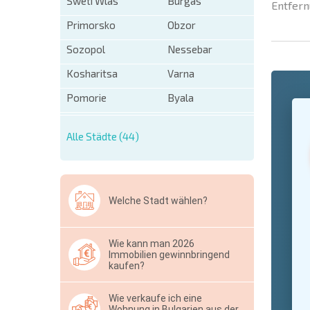
Sweti Wlas
Burgas
Entfern
Primorsko
Obzor
Sozopol
Nessebar
Kosharitsa
Varna
Pomorie
Byala
+1
United
States
+1
Alle Städte (44)
* Benötigt
Ausblen
Welche Stadt wählen?
Wie kann man 2026
Immobilien gewinnbringend
kaufen?
Wie verkaufe ich eine
Wohnung in Bulgarien aus der