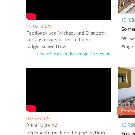
ID 15
14-02-2025
Sonne
Feedback von Michael und Elisabeth
Räume
zur Zusammenarbeit mit dem
bulgarischen Haus
Etage:
Lesen Sie die vollständige Rezension
Empfoh
03-12-2024
ID 1
Anna (Ukraine)
Ich möchte mich bei BolgarskiyDom
Sonne