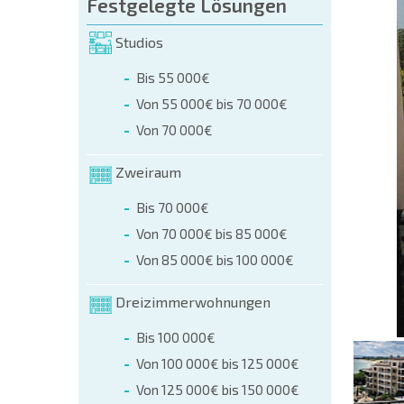
üllen (name, E-mail, phone)
Festgelegte Lösungen
Studios
r
Bis 55 000€
 telefonisch:
Von 55 000€ bis 70 000€
+359 8 9797 99 03
Von 70 000€
Zweiraum
Bis 70 000€
Von 70 000€ bis 85 000€
Von 85 000€ bis 100 000€
Dreizimmerwohnungen
Bis 100 000€
Von 100 000€ bis 125 000€
Von 125 000€ bis 150 000€