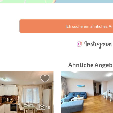
Ich suche ein ähnliches A
ÄHRLICHE KOSTEN
KOSTEN BEIM
FÜR DIE
TERTES
KAUF EINER
INSTANDHALTUNG
WO IST D
NGEBOT
IMMOBILIE
VON IMMOBILIEN
RENDITE
Ähnliche Angeb
 Felder
Newsletter abonn
Nutzung Ihrer Dat
18