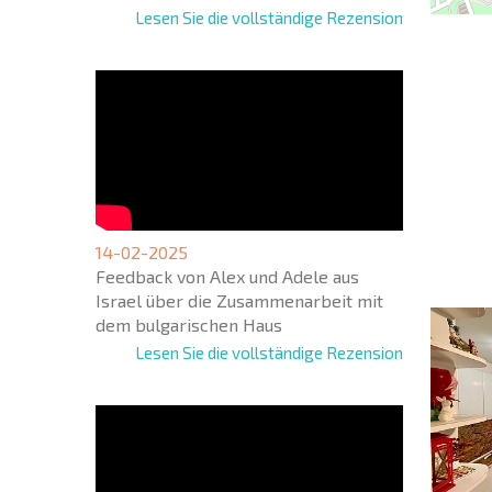
Lesen Sie die vollständige Rezension
NEUES
ERWEI
FLUGA
+1
United
14-02-2025
States
Feedback von Alex und Adele aus
+1
Israel über die Zusammenarbeit mit
dem bulgarischen Haus
* Benötigte
Lesen Sie die vollständige Rezension