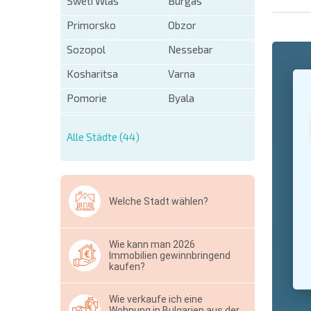
Sweti Wlas
Burgas
Primorsko
Obzor
Sozopol
Nessebar
+1
Kosharitsa
Varna
United
States
Pomorie
Byala
+1
* Benötigt
Alle Städte (44)
Ausblen
Welche Stadt wählen?
Wie kann man 2026
Immobilien gewinnbringend
kaufen?
Wie verkaufe ich eine
Wohnung in Bulgarien aus der