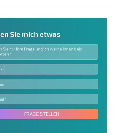
en Sie mich etwas
ED
ieren | Durch Anklicken des Buttons stimmen Sie der
TES
en zu.
Eine Nachricht schicken
FRAGE STELLEN