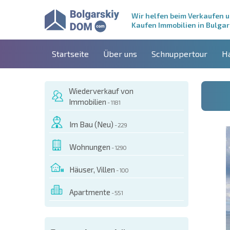
Wir helfen beim Verkaufen 
Kaufen Immobilien in Bulgar
Startseite
Über uns
Schnuppertour
H
Wiederverkauf von
Immobilien
- 1181
Im Bau (Neu)
- 229
Wohnungen
- 1290
Häuser, Villen
- 100
Apartmente
- 551
ESEM OBJEKT BESTELLEN