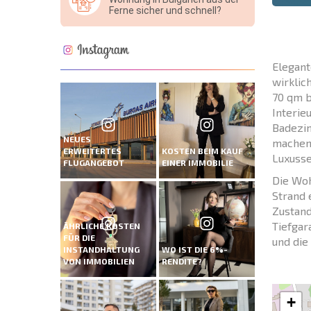
Ferne sicher und schnell?
Elegant
wirklic
70 qm b
Interie
Badezim
NEUES
machen 
ERWEITERTES
KOSTEN BEIM KAUF
Luxusse
FLUGANGEBOT
EINER IMMOBILIE
Die Woh
Strand 
Zustand
Tiefgar
ÄHRLICHE KOSTEN
FÜR DIE
und die
INSTANDHALTUNG
WO IST DIE 6%-
VON IMMOBILIEN
RENDITE?
+