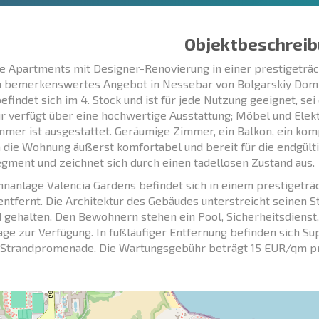
Objektbeschreib
e Apartments mit Designer-Renovierung in einer prestigeträ
h bemerkenswertes Angebot in Nessebar von Bolgarskiy Dom
efindet sich im 4. Stock und ist für jede Nutzung geeignet, 
ur verfügt über eine hochwertige Ausstattung; Möbel und Elek
mer ist ausgestattet. Geräumige Zimmer, ein Balkon, ein ko
die Wohnung äußerst komfortabel und bereit für die endgült
gment und zeichnet sich durch einen tadellosen Zustand aus.
nanlage Valencia Gardens befindet sich in einem prestigeträ
entfernt. Die Architektur des Gebäudes unterstreicht seinen 
 gehalten. Den Bewohnern stehen ein Pool, Sicherheitsdienst
age zur Verfügung. In fußläufiger Entfernung befinden sich Su
 Strandpromenade. Die Wartungsgebühr beträgt 15 EUR/qm pr