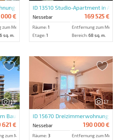
nung in Viyana
ID 13510
Studio-Apartment in Arsena
 000 €
169 525 €
Nessebar
g zum Meer:
600 m.
Räume:
1
Entfernung zum Meer:
20 m.
6 sq. m.
Etage:
1
Bereich:
68 sq. m.
15
17
m Bauträger im Nobu
ID 15670
Dreizimmerwohnung in Esteban
 621 €
190 000 €
Nessebar
ng zum Meer:
100 m.
Räume:
3
Entfernung zum Meer:
300 m.