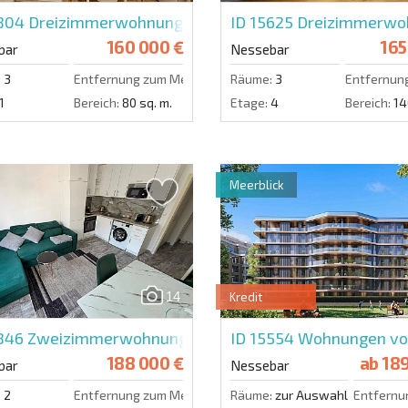
5804
Dreizimmerwohnung in Life Style 4
ID 15625
Dreizimmerwoh
160 000 €
165
bar
Nessebar
:
3
Entfernung zum Meer:
100 m.
Räume:
3
Entfernun
1
Bereich:
80 sq. m.
Etage:
4
Bereich:
14
Meerblick
14
Kredit
5846
Zweizimmerwohnung in Valencia Gardens
ID 15554
Wohnungen vo
188 000 €
ab
189
bar
Nessebar
:
2
Entfernung zum Meer:
100 m.
Räume:
zur Auswahl
Entfernu