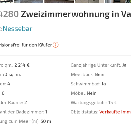
14280
Zweizimmerwohnung in Va
:
Nessebar
isionsfrei für den Käufer
ro qm.:
2 214 €
Ganzjährige Unterkunft:
Ja
:
70 sq. m.
Meerblick:
Nein
en:
4
Schwimmbad:
Ja
:
6
Möbel:
Nein
der Räume:
2
Wartungsgebühr:
15 €
ahl der Badezimmer:
1
Objektstatus:
Verkaufte Imm
ung zum Meer (m):
50 m