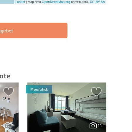
Leaflet
| Map data
OpenStreetMap.org
contributors,
CC-BY-SA
ngebot
IE 6%-
РАССРОЧКА В
?
FERNTRANSAKTION
БОЛГАРИИ
ote
Meerblick
ieren | Durch Anklicken des Buttons stimmen Sie der
en zu.
9
11
Eine Nachricht schicken