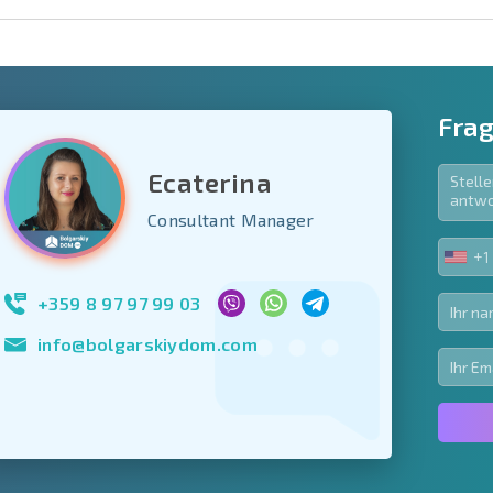
Frag
Ecaterina
e Felder
Consultant Manager
den
+1
UNIT
Newsletter abonn
STA
Nutzung Ihrer Dat
+1
+359 8 97 97 99 03
info@bolgarskiydom.com