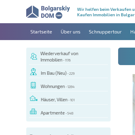
Wir helfen beim Verkaufen 
Kaufen Immobilien in Bulgar
Startseite
Über uns
Schnuppertour
H
Wiederverkauf von
Immobilien
- 1176
Im Bau (Neu)
- 229
Wohnungen
- 1284
Häuser, Villen
- 101
Apartmente
- 548
ESEM OBJEKT BESTELLEN