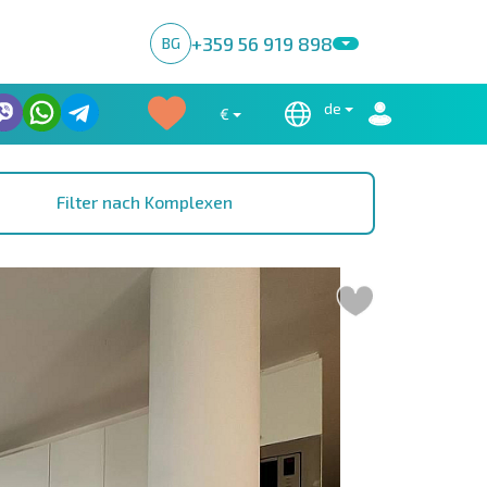
+359 56 919 898
BG
de
€
Filter nach Komplexen