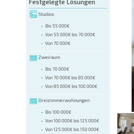
üllen (name, E-mail, phone)
Festgelegte Lösungen
Studios
r
Bis 55 000€
 telefonisch:
Von 55 000€ bis 70 000€
+359 8 9797 99 03
Von 70 000€
Zweiraum
Bis 70 000€
Von 70 000€ bis 85 000€
Von 85 000€ bis 100 000€
Dreizimmerwohnungen
Bis 100 000€
Von 100 000€ bis 125 000€
Von 125 000€ bis 150 000€