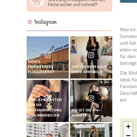
Ferne sicher und schnell?
Neu im 
Sonnens
und hat
allen n
für den
NEUES
beträgt
ERWEITERTES
KOSTEN BEIM KAUF
FLUGANGEBOT
EINER IMMOBILIE
Die Woh
ideal f
Familie
Geschäf
an!
ÄHRLICHE KOSTEN
FÜR DIE
INSTANDHALTUNG
WO IST DIE 6%-
VON IMMOBILIEN
RENDITE?
+
−