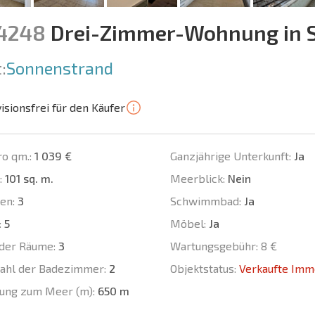
14248
Drei-Zimmer-Wohnung in S
:
Sonnenstrand
isionsfrei für den Käufer
ro qm.:
1 039 €
Ganzjährige Unterkunft:
Ja
:
101 sq. m.
Meerblick:
Nein
en:
3
Schwimmbad:
Ja
:
5
Möbel:
Ja
der Räume:
3
Wartungsgebühr:
8 €
ahl der Badezimmer:
2
Objektstatus:
Verkaufte Imm
ung zum Meer (m):
650 m