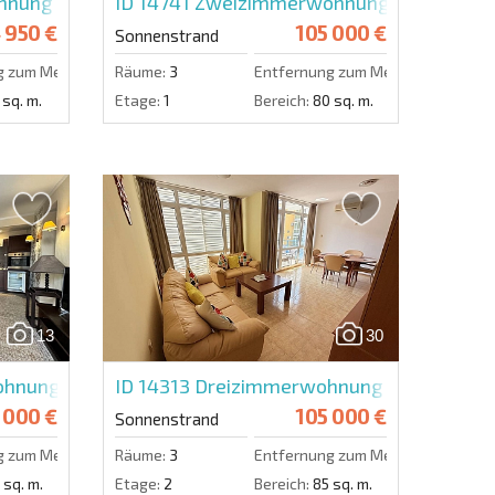
lo
ung in Pirop City
ID 14741
Zweizimmerwohnung in Avalon
 950 €
105 000 €
Sonnenstrand
g zum Meer:
650 m.
Räume:
3
Entfernung zum Meer:
550 m.
 sq. m.
Etage:
1
Bereich:
80 sq. m.
13
30
nung in Barcelo Royal Beach
ID 14313
Dreizimmerwohnung in Elite 1
 000 €
105 000 €
Sonnenstrand
g zum Meer:
100 m.
Räume:
3
Entfernung zum Meer:
400 m.
 sq. m.
Etage:
2
Bereich:
85 sq. m.