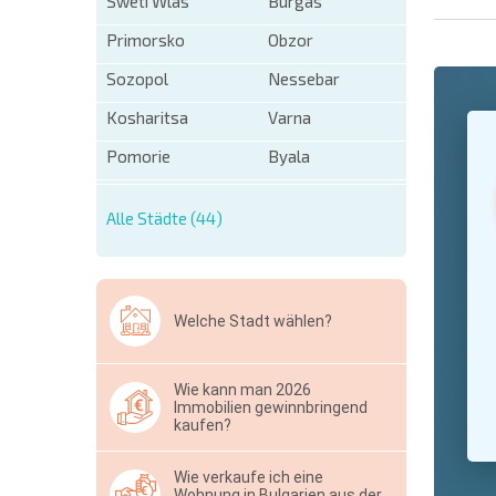
Sweti Wlas
Burgas
Primorsko
Obzor
Sozopol
Nessebar
+1
Kosharitsa
Varna
United
States
Pomorie
Byala
+1
* Benötigt
Alle Städte (44)
Ausblen
Welche Stadt wählen?
Wie kann man 2026
Immobilien gewinnbringend
kaufen?
Wie verkaufe ich eine
Wohnung in Bulgarien aus der