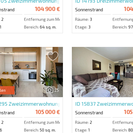
105
Zweizimmerwohnung in Harmony Suites Monte Car
ID 14193
Dreizimmerwohn
104 900 €
104
nstrand
Sonnenstrand
:
2
Entfernung zum Meer:
400 m.
Räume:
3
Entfernun
1
Bereich:
64 sq. m.
Etage:
3
Bereich:
97
15
len
4295
Zweizimmerwohnung in Domenico
ID 15837
Zweizimmerwoh
105 000 €
105
nstrand
Sonnenstrand
:
2
Entfernung zum Meer:
800 m.
Räume:
2
Entfernun
6
Bereich:
50 sq. m.
Etage:
1
Bereich:
80