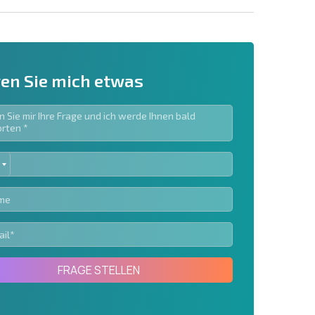
en Sie mich etwas
ED
ieren | Durch Anklicken des Buttons stimmen Sie der
TES
en zu.
Eine Nachricht schicken
FRAGE STELLEN