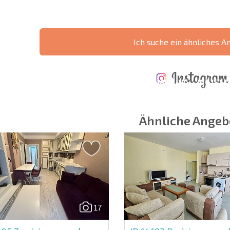
Ich suche ein ähnliches A
ÄHRLICHE KOSTEN
KOSTEN BEIM
FÜR DIE
TERTES
KAUF EINER
INSTANDHALTUNG
WO IST D
NGEBOT
IMMOBILIE
VON IMMOBILIEN
RENDITE
Ähnliche Angeb
 Felder
Newsletter abonn
Nutzung Ihrer Dat
17