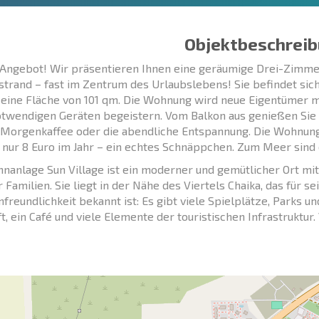
Objektbeschreib
Angebot! Wir präsentieren Ihnen eine geräumige Drei-Zimme
trand – fast im Zentrum des Urlaubslebens! Sie befindet sic
 eine Fläche von 101 qm. Die Wohnung wird neue Eigentümer mi
otwendigen Geräten begeistern. Vom Balkon aus genießen Sie 
 Morgenkaffee oder die abendliche Entspannung. Die Wohnung
 nur 8 Euro im Jahr – ein echtes Schnäppchen. Zum Meer sind 
nanlage Sun Village ist ein moderner und gemütlicher Ort m
ür Familien. Sie liegt in der Nähe des Viertels Chaika, das für
nfreundlichkeit bekannt ist: Es gibt viele Spielplätze, Parks u
t, ein Café und viele Elemente der touristischen Infrastruktur.