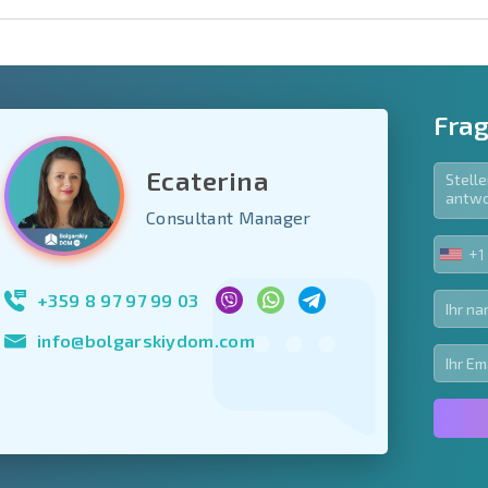
Frag
Ecaterina
e Felder
Consultant Manager
den
+1
UNIT
Newsletter abonn
STA
Nutzung Ihrer Dat
+1
+359 8 97 97 99 03
info@bolgarskiydom.com