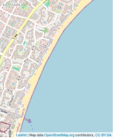
Leaflet
| Map data
OpenStreetMap.org
contributors,
CC-BY-SA