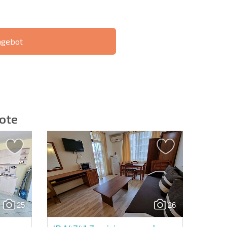
ngebot
IE 6%-
РАССРОЧКА В
?
FERNTRANSAKTION
БОЛГАРИИ
ote
ieren | Durch Anklicken des Buttons stimmen Sie der
en zu.
25
26
Eine Nachricht schicken