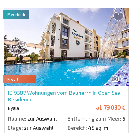
Meerblick
39
Kredit
ID 9387
Wohnungen vom Bauherrn in Open Sea
Residence
ab
79 030 €
Byala
Räume:
zur Auswahl
Entfernung zum Meer:
50 m
Etage:
zur Auswahl
Bereich:
45 sq. m.