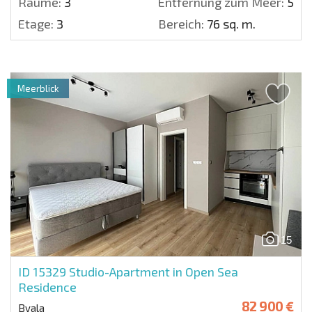
Räume:
3
Entfernung zum Meer:
50 m
Etage:
3
Bereich:
76 sq. m.
Meerblick
15
ID 15329
Studio-Apartment in Open Sea
Residence
82 900 €
Byala