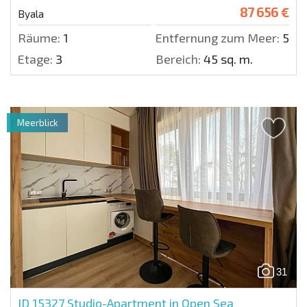
87 656 €
Byala
Räume:
1
Entfernung zum Meer:
50 m
Etage:
3
Bereich:
45 sq. m.
Meerblick
31
ID 15327
Studio-Apartment in Open Sea