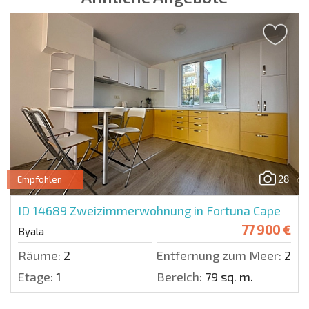
28
Empfohlen
ID 14689
Zweizimmerwohnung in Fortuna Cape
77 900 €
Byala
Räume:
2
Entfernung zum Meer:
250 
Etage:
1
Bereich:
79 sq. m.