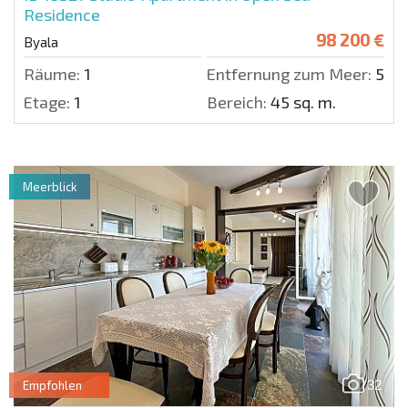
Residence
98 200 €
Byala
Räume:
1
Entfernung zum Meer:
50 m
Etage:
1
Bereich:
45 sq. m.
Meerblick
32
Empfohlen