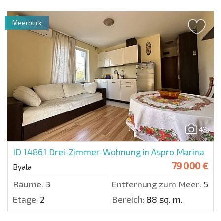
Meerblick
43
ID 14861
Drei-Zimmer-Wohnung in Aspro Marina
79 000 €
Byala
Räume:
3
Entfernung zum Meer:
50 m
Etage:
2
Bereich:
88 sq. m.