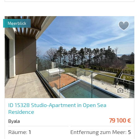
Meerblick
16
ID 15328
Studio-Apartment in Open Sea
Residence
79 100 €
Byala
Räume:
1
Entfernung zum Meer:
50 m