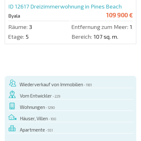
ID 12617
Dreizimmerwohnung in Pines Beach
109 900 €
Byala
Räume:
3
Entfernung zum Meer:
150 
Etage:
5
Bereich:
107 sq. m.
Wiederverkauf von Immobilien
- 1181
Vom Entwickler
- 229
Wohnungen
- 1290
Häuser, Villen
- 100
Apartmente
- 551