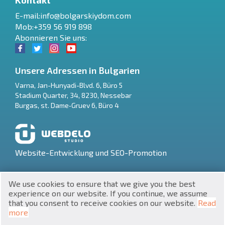
E-mail:
info@bolgarskiydom.com
Mob:+359 56 919 898
Abonnieren Sie uns:
Unsere Adressen in Bulgarien
Varna
,
Jan-Hunyadi-Blvd. 6, Büro 5
Stadium Quarter, 34
,
8230
,
Nessebar
RU
Burgas
,
st. Dame‑Gruev 6, Büro 4
€
EN
$
UA
Website-Entwicklung und SEO-Promotion
₽
PL
We use cookies to ensure that we give you the best
₴
DE
experience on our website. If you continue, we assume
that you consent to receive cookies on our website.
Read
zł
BG
UNIC 201160903
more
Immobilien in Bulgarien © 2026