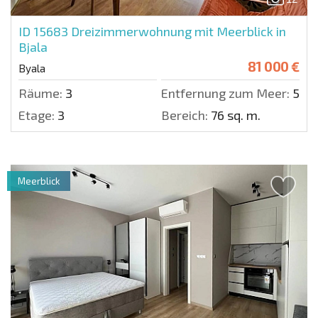
ID 15683
Dreizimmerwohnung mit Meerblick in
Bjala
81 000 €
Byala
Räume:
3
Entfernung zum Meer:
50 m
Etage:
3
Bereich:
76 sq. m.
Meerblick