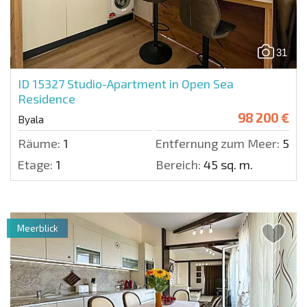
31
ID 15327
Studio-Apartment in Open Sea
Residence
98 200 €
Byala
Räume:
1
Entfernung zum Meer:
50 m
Etage:
1
Bereich:
45 sq. m.
Meerblick