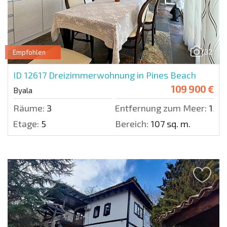
32
Empfohlen
ID 12617
Dreizimmerwohnung in Pines Beach
109 900 €
Byala
Räume:
3
Entfernung zum Meer:
150 
Etage:
5
Bereich:
107 sq. m.