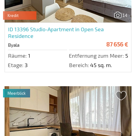
14
Kredit
ID 13396
Studio-Apartment in Open Sea
Residence
87 656 €
Byala
Räume:
1
Entfernung zum Meer:
50 m
Etage:
3
Bereich:
45 sq. m.
Meerblick