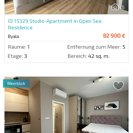
15
ID 15329
Studio-Apartment in Open Sea
Residence
82 900 €
Byala
Räume:
1
Entfernung zum Meer:
50 m
Etage:
3
Bereich:
42 sq. m.
Meerblick