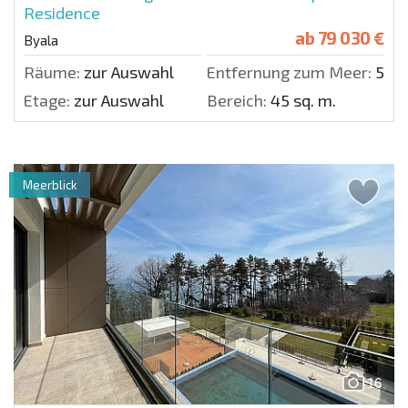
Residence
ab
79 030 €
Byala
Räume:
zur Auswahl
Entfernung zum Meer:
50 m
Etage:
zur Auswahl
Bereich:
45 sq. m.
Meerblick
16