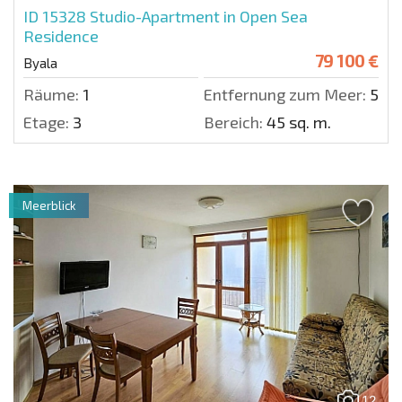
ID 15328
Studio-Apartment in Open Sea
Residence
79 100 €
Byala
Räume:
1
Entfernung zum Meer:
50 m
Etage:
3
Bereich:
45 sq. m.
Meerblick
12