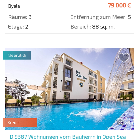
79 000 €
Byala
Räume:
3
Entfernung zum Meer:
50 m
Etage:
2
Bereich:
88 sq. m.
Meerblick
39
Kredit
ID 9387
Wohnungen vom Bauherrn in Open Sea