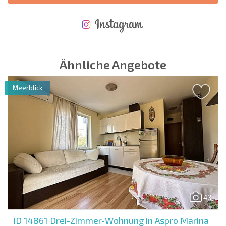
NEUES ERWEITERTES FLUGANGEBOT
KOSTEN BEIM KAUF EINER IMMOBILIE
ÄHRLICHE KOSTEN FÜR DIE INSTANDHALTUNG VON IMMOBILIEN
Ähnliche Angebote
Meerblick
43
ID 14861
Drei-Zimmer-Wohnung in Aspro Marina