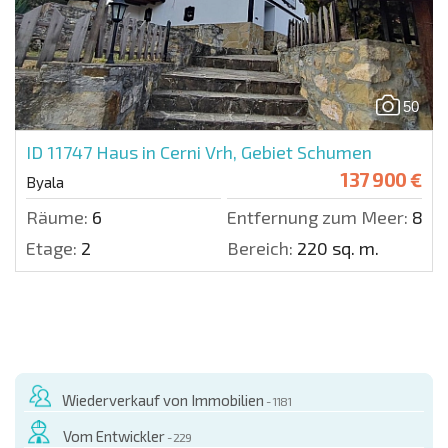
50
ID 11747
Haus in Cerni Vrh, Gebiet Schumen
137 900 €
Byala
Räume:
6
Entfernung zum Meer:
860
Etage:
2
Bereich:
220 sq. m.
Wiederverkauf von Immobilien
- 1181
Vom Entwickler
- 229