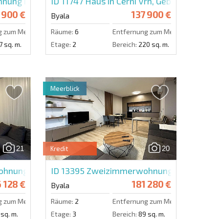
nung in Pines Beach
ID 11747
Haus in Cerni Vrh, Gebiet Schume
 900 €
137 900 €
Byala
g zum Meer:
150 m.
Räume:
6
Entfernung zum Meer:
86000 m.
7 sq. m.
Etage:
2
Bereich:
220 sq. m.
Meerblick
21
20
Kredit
hnung in Open Sea Residence
ID 13395
Zweizimmerwohnung in Open Sea
 128 €
181 280 €
Byala
g zum Meer:
50 m.
Räume:
2
Entfernung zum Meer:
50 m.
 sq. m.
Etage:
3
Bereich:
89 sq. m.