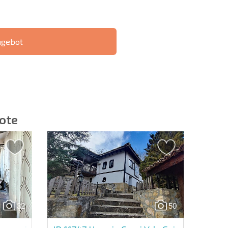
ngebot
IE 6%-
РАССРОЧКА В
?
FERNTRANSAKTION
БОЛГАРИИ
ote
ieren | Durch Anklicken des Buttons stimmen Sie der
en zu.
32
50
Eine Nachricht schicken