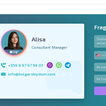
Frag
Alisa
e Felder
Consultant Manager
den
+1
UNIT
Newsletter abonn
STA
Nutzung Ihrer Dat
+1
+359 8 97 97 99 03
info@bolgarskiydom.com