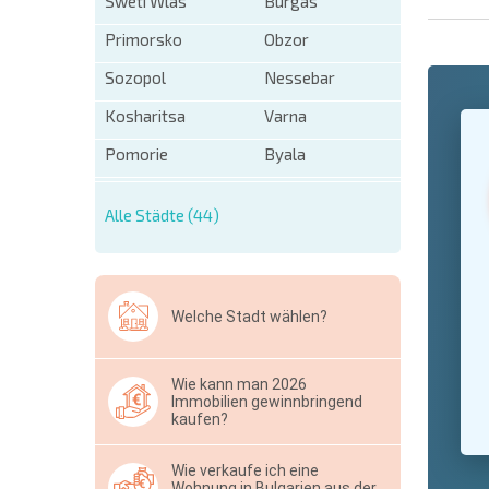
Sweti Wlas
Burgas
Primorsko
Obzor
Sozopol
Nessebar
+1
Kosharitsa
Varna
United
States
Pomorie
Byala
+1
* Benötigt
Alle Städte (44)
Ausblen
Welche Stadt wählen?
Wie kann man 2026
Immobilien gewinnbringend
kaufen?
Wie verkaufe ich eine
Wohnung in Bulgarien aus der