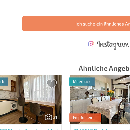
Ich suche ein ähnliches A
ÄHRLICHE KOSTEN
KOSTEN BEIM
FÜR DIE
TERTES
KAUF EINER
INSTANDHALTUNG
WO IST D
NGEBOT
IMMOBILIE
VON IMMOBILIEN
RENDITE
Ähnliche Angeb
ck
Meerblick
 Felder
Newsletter abonn
Nutzung Ihrer Dat
31
Empfohlen