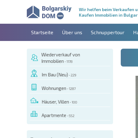
Wir helfen beim Verkaufen 
Kaufen Immobilien in Bulgar
Startseite
Über uns
Schnuppertour
H
Wiederverkauf von
Immobilien
- 1178
Im Bau (Neu)
- 229
Wohnungen
- 1287
Häuser, Villen
- 100
Apartmente
- 552
ESEM OBJEKT BESTELLEN