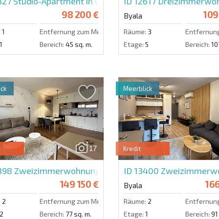
327
Studio-Apartment in Open Sea Residence
ID 12617
Dreizimmerwoh
98 200 €
109
Byala
:
1
Entfernung zum Meer:
50 m.
Räume:
3
Entfernun
1
Bereich:
45 sq. m.
Etage:
5
Bereich:
10
ck
Meerblick
17
Kredit
3398
Zweizimmerwohnung in Open Sea Residence
ID 13400
Zweizimmerwo
149 150 €
166
Byala
:
2
Entfernung zum Meer:
50 m.
Räume:
2
Entfernun
2
Bereich:
77 sq. m.
Etage:
1
Bereich:
91