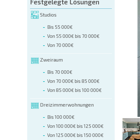
üllen (name, E-mail, phone)
Festgelegte Lösungen
Studios
r
Bis 55 000€
 telefonisch:
Von 55 000€ bis 70 000€
+359 8 9797 99 03
Von 70 000€
Zweiraum
Bis 70 000€
Von 70 000€ bis 85 000€
Von 85 000€ bis 100 000€
Dreizimmerwohnungen
Bis 100 000€
Von 100 000€ bis 125 000€
Von 125 000€ bis 150 000€