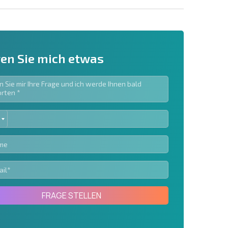
en Sie mich etwas
ED
ieren | Durch Anklicken des Buttons stimmen Sie der
TES
en zu.
Eine Nachricht schicken
FRAGE STELLEN