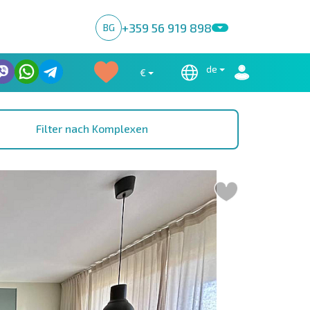
+359 56 919 898
BG
de
€
Filter nach Komplexen