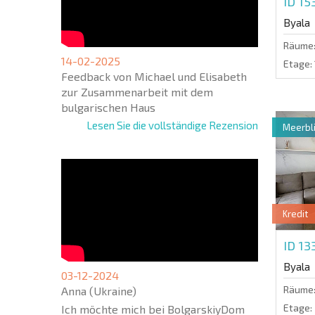
ID 15
Byala
Räume
14-02-2025
Etage:
Feedback von Michael und Elisabeth
zur Zusammenarbeit mit dem
bulgarischen Haus
Lesen Sie die vollständige Rezension
Meerbli
Kredit
ID 1
Byala
03-12-2024
Räume
Anna (Ukraine)
Etage:
Ich möchte mich bei BolgarskiyDom