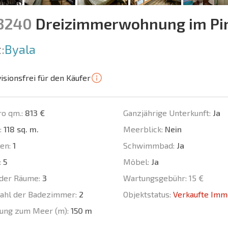
13240
Dreizimmerwohnung im Pin
:
Byala
isionsfrei für den Käufer
ro qm.:
813 €
Ganzjährige Unterkunft:
Ja
:
118 sq. m.
Meerblick:
Nein
en:
1
Schwimmbad:
Ja
:
5
Möbel:
Ja
der Räume:
3
Wartungsgebühr:
15 €
ahl der Badezimmer:
2
Objektstatus:
Verkaufte Imm
ung zum Meer (m):
150 m