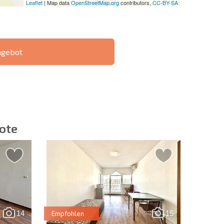
Leaflet
| Map data
OpenStreetMap.org
contributors,
CC-BY-SA
ngebot
IE 6%-
РАССРОЧКА В
?
FERNTRANSAKTION
БОЛГАРИИ
ote
ieren | Durch Anklicken des Buttons stimmen Sie der
en zu.
14
15
Empfohlen
Eine Nachricht schicken