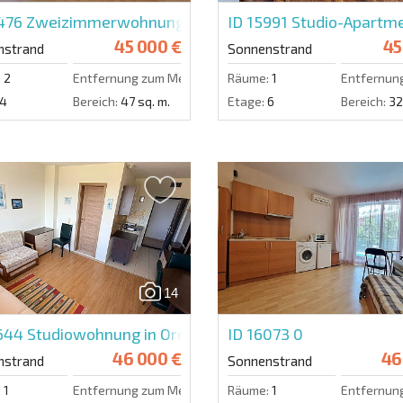
4476
Zweizimmerwohnung in Sunny Day 6
ID 15991
Studio-Apartme
45 000 €
45
nstrand
Sonnenstrand
:
2
Entfernung zum Meer:
4000 m.
Räume:
1
Entfernun
4
Bereich:
47 sq. m.
Etage:
6
Bereich:
32
14
5644
Studiowohnung in Orchid Fort Nox
ID 16073
0
46 000 €
46
nstrand
Sonnenstrand
:
1
Entfernung zum Meer:
900 m.
Räume:
1
Entfernun