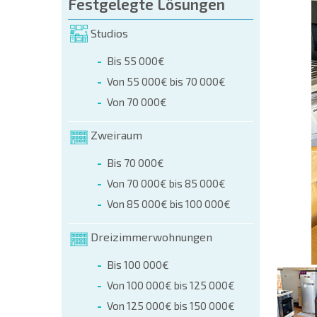
üllen (name, E-mail, phone)
Festgelegte Lösungen
Studios
r
Bis 55 000€
 telefonisch:
Von 55 000€ bis 70 000€
+359 8 9797 99 03
Von 70 000€
Zweiraum
Bis 70 000€
Von 70 000€ bis 85 000€
Von 85 000€ bis 100 000€
Dreizimmerwohnungen
Bis 100 000€
Von 100 000€ bis 125 000€
Von 125 000€ bis 150 000€