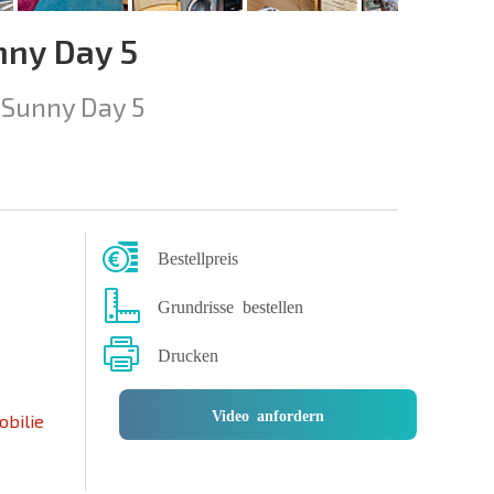
ny Day 5
:
Sunny Day 5
Bestellpreis
Grundrisse bestellen
Drucken
Video anfordern
obilie