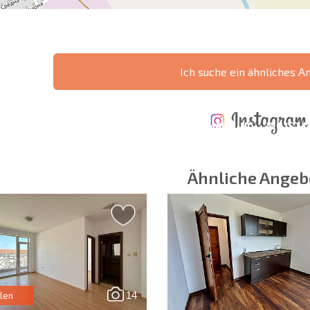
Ich suche ein ähnliches A
ÄHRLICHE KOSTEN
KOSTEN BEIM
FÜR DIE
TERTES
KAUF EINER
INSTANDHALTUNG
WO IST D
NGEBOT
IMMOBILIE
VON IMMOBILIEN
RENDITE
Ähnliche Angeb
 Felder
Newsletter abonn
Nutzung Ihrer Dat
14
len