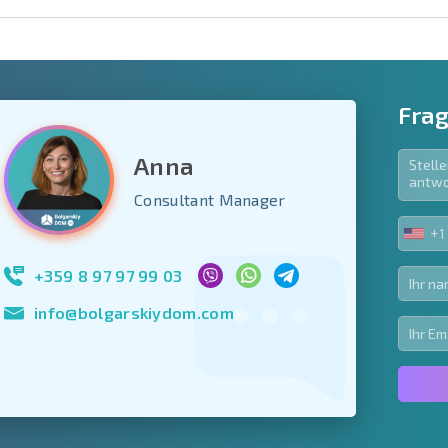
Frag
Anna
e Felder
Consultant Manager
den
+1
UNIT
Newsletter abonn
STA
Nutzung Ihrer Dat
+1
+359 8 97 97 99 03
info@bolgarskiydom.com