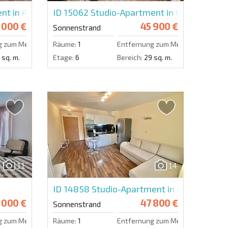
nt in Amadeus 5
ID 15062
Studio-Apartment in Gerber 4
 000 €
45 900 €
Sonnenstrand
g zum Meer:
1000 m.
Räume:
1
Entfernung zum Meer:
400 m.
 sq. m.
Etage:
6
Bereich:
29 sq. m.
11
14
ID 14858
Studio-Apartment in Amadeus 19
 000 €
47 800 €
Sonnenstrand
g zum Meer:
600 m.
Räume:
1
Entfernung zum Meer:
700 m.