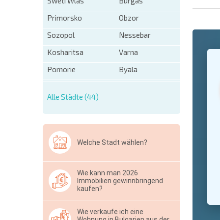
Sweti Wlas
Burgas
Primorsko
Obzor
Sozopol
Nessebar
+1
Kosharitsa
Varna
United
States
Pomorie
Byala
+1
* Benötigt
Alle Städte (44)
Ausblen
Welche Stadt wählen?
Wie kann man 2026
Immobilien gewinnbringend
kaufen?
Wie verkaufe ich eine
Wohnung in Bulgarien aus der