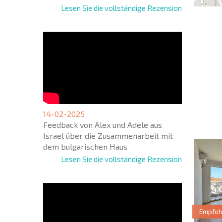
Lesen Sie die vollständige Rezension
NEUES
ERWEI
FLUGA
+1
United
14-02-2025
States
Feedback von Alex und Adele aus
+1
Israel über die Zusammenarbeit mit
dem bulgarischen Haus
* Benötigte
Lesen Sie die vollständige Rezension
Empfoh