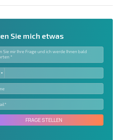
en Sie mich etwas
ED
ieren | Durch Anklicken des Buttons stimmen Sie der
TES
en zu.
Eine Nachricht schicken
FRAGE STELLEN