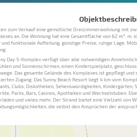
Objektbeschreib
ten zum Verkauf eine gemütliche Dreizimmerwohnung mit zwe
exes an. Die Wohnung hat eine Gesamtfläche von 62 m². m. i
und funktionale Aufteilung, günstige Preise, ruhige Lage. Mö
ng.
ny Day 5-Komplex verfügt über alle notwendigen Annehmlic
ühlen und Sonnenschirmen, einen Kinderspielplatz, geschloss
wege. Das gesamte Gelände des Komplexes ist gepflegt und sa
lierten Zugang. Das Sunny Beach Resort liegt 4 km vom Komple
ants, Clubs, Diskotheken, Sehenswürdigkeiten, Kindergärten, 
kte, Parks, Bars, Casinos, Apotheken und Wechselstuben. Eben
rläden und vieles mehr. Der Strand bietet eine Vielzahl von 
ltungsmöglichkeiten, die selbst den Ansprüchen der anspruc