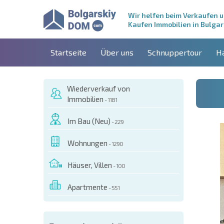
Wir helfen beim Verkaufen 
Kaufen Immobilien in Bulgar
Startseite
Über uns
Schnuppertour
H
Wiederverkauf von
Immobilien
- 1181
Im Bau (Neu)
- 229
Wohnungen
- 1290
Häuser, Villen
- 100
Apartmente
- 551
ESEM OBJEKT BESTELLEN