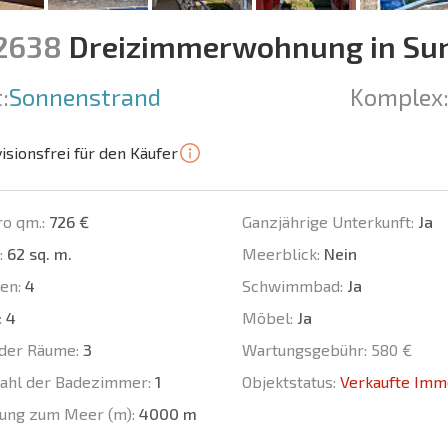
12638
Dreizimmerwohnung in Sun
:
Sonnenstrand
Komplex
isionsfrei für den Käufer
ro qm.:
726 €
Ganzjährige Unterkunft:
Ja
:
62 sq. m.
Meerblick:
Nein
en:
4
Schwimmbad:
Ja
:
4
Möbel:
Ja
der Räume:
3
Wartungsgebühr:
580 €
ahl der Badezimmer:
1
Objektstatus:
Verkaufte Imm
ung zum Meer (m):
4000 m