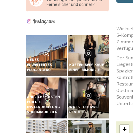
Ferne sicher und schnell?
Wir bie
5-Kompl
Zimmer 
Verfügu
Der Sun
NEUES
Liegest
ERWEITERTES
KOSTEN BEIM KAUF
FLUGANGEBOT
EINER IMMOBILIE
Spazier
kontrol
Restaur
Obstmär
Souveni
ÄHRLICHE KOSTEN
FÜR DIE
Unterha
INSTANDHALTUNG
WO IST DIE 6%-
VON IMMOBILIEN
RENDITE?
+