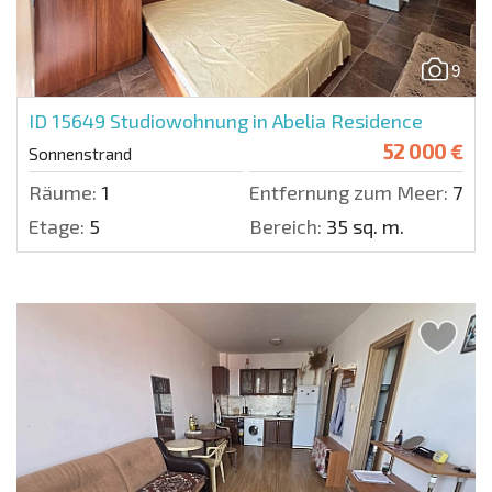
9
ID 15649
Studiowohnung in Abelia Residence
52 000 €
Sonnenstrand
Räume:
1
Entfernung zum Meer:
700 
Etage:
5
Bereich:
35 sq. m.