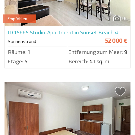
16
Empfohlen
ID 15665
Studio-Apartment in Sunset Beach 4
52 000 €
Sonnenstrand
Räume:
1
Entfernung zum Meer:
900 
Etage:
5
Bereich:
41 sq. m.