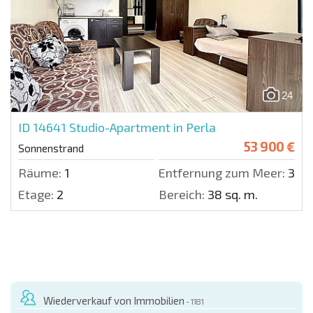
24
ID 14641
Studio-Apartment in Perla
53 900 €
Sonnenstrand
Räume:
1
Entfernung zum Meer:
300 
Etage:
2
Bereich:
38 sq. m.
Wiederverkauf von Immobilien
- 1181