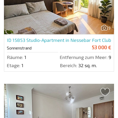
9
ID 15853
Studio-Apartment in Nessebar Fort Club
53 000 €
Sonnenstrand
Räume:
1
Entfernung zum Meer:
900 
Etage:
1
Bereich:
32 sq. m.