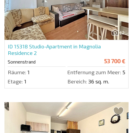
12
ID 15318
Studio-Apartment in Magnolia
Residence 2
53 700 €
Sonnenstrand
Räume:
1
Entfernung zum Meer:
500 
Etage:
1
Bereich:
36 sq. m.