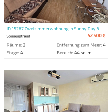
10
ID 15267
Zweizimmerwohnung in Sunny Day 6
52 500 €
Sonnenstrand
Räume:
2
Entfernung zum Meer:
400
Etage:
4
Bereich:
44 sq. m.