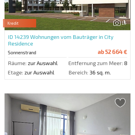
15
Kredit
ID 14239
Wohnungen vom Bauträger in City
Residence
ab
52 664 €
Sonnenstrand
Räume:
zur Auswahl
Entfernung zum Meer:
800
Etage:
zur Auswahl
Bereich:
36 sq. m.