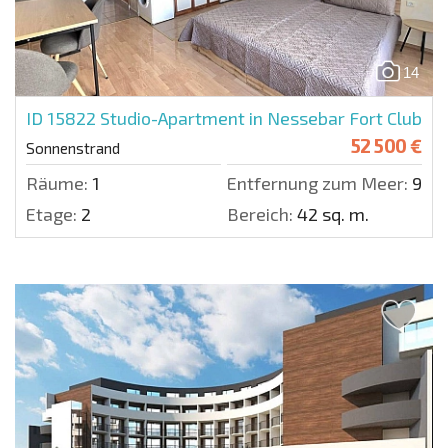
14
ID 15822
Studio-Apartment in Nessebar Fort Club
52 500 €
Sonnenstrand
Räume:
1
Entfernung zum Meer:
900 
Etage:
2
Bereich:
42 sq. m.