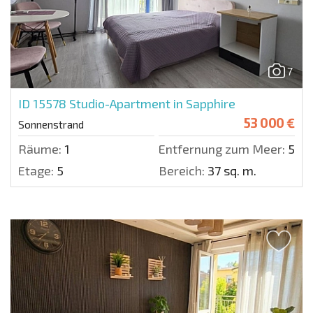
7
ID 15578
Studio-Apartment in Sapphire
53 000 €
Sonnenstrand
Räume:
1
Entfernung zum Meer:
500 
Etage:
5
Bereich:
37 sq. m.