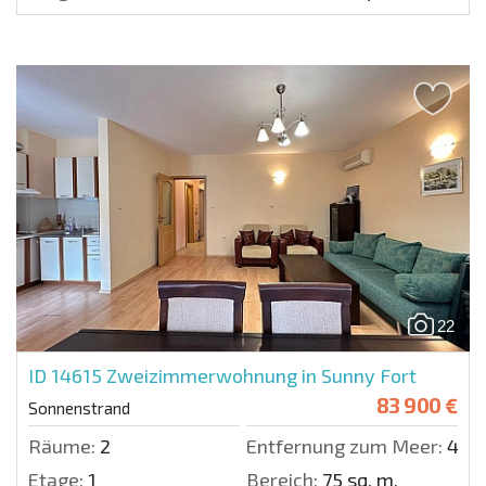
22
ID 14615
Zweizimmerwohnung in Sunny Fort
83 900 €
Sonnenstrand
Räume:
2
Entfernung zum Meer:
400
Etage:
1
Bereich:
75 sq. m.