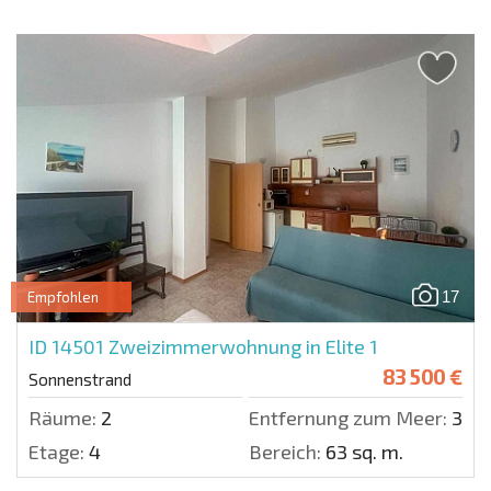
17
Empfohlen
ID 14501
Zweizimmerwohnung in Elite 1
83 500 €
Sonnenstrand
Räume:
2
Entfernung zum Meer:
350 
Etage:
4
Bereich:
63 sq. m.