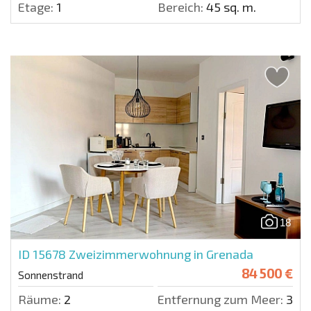
Etage:
1
Bereich:
45 sq. m.
18
ID 15678
Zweizimmerwohnung in Grenada
84 500 €
Sonnenstrand
Räume:
2
Entfernung zum Meer:
300 