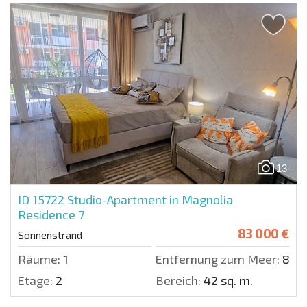
13
ID 15722
Studio-Apartment in Magnolia
Residence 7
83 000 €
Sonnenstrand
Räume:
1
Entfernung zum Meer:
800
Etage:
2
Bereich:
42 sq. m.