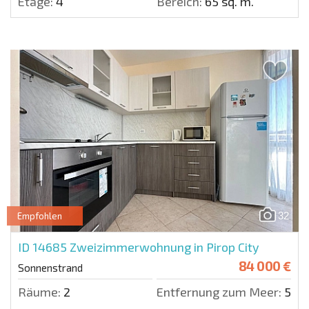
Etage:
4
Bereich:
65 sq. m.
32
Empfohlen
ID 14685
Zweizimmerwohnung in Pirop City
84 000 €
Sonnenstrand
Räume:
2
Entfernung zum Meer:
500 