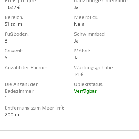
Preis pro qm.:
Ganzjährige Unterkunft:
1 627 €
Ja
Bereich:
Meerblick:
51 sq. m.
Nein
Fußboden:
Schwimmbad:
3
Ja
Gesamt:
Möbel:
5
Ja
Anzahl der Räume:
Wartungsgebühr:
1
14 €
Die Anzahl der
Objektstatus:
Badezimmer:
Verfügbar
1
Entfernung zum Meer (m):
200 m