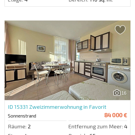
16
ID 15331
Zweizimmerwohnung in Favorit
84 000 €
Sonnenstrand
Räume:
2
Entfernung zum Meer:
400