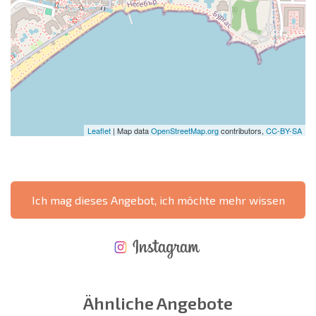
Leaflet
| Map data
OpenStreetMap.org
contributors,
CC-BY-SA
Ich mag dieses Angebot, ich möchte mehr wissen
NEUES ERWEITERTES FLUGANGEBOT
KOSTEN BEIM KAUF EINER IMMOBILIE
ÄHRLICHE KOSTEN FÜR DIE INSTANDHALTUNG VON IMMOBILIEN
Ähnliche Angebote