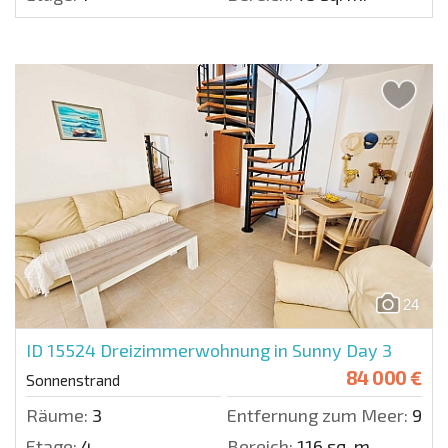
24
ID 15524
Dreizimmerwohnung in Sunny Day 3
84 000 €
Sonnenstrand
Räume:
3
Entfernung zum Meer:
900 
Etage:
4
Bereich:
116 sq. m.