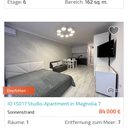
Etage:
6
Bereich:
162 sq. m.
15
Empfohlen
ID 15017
Studio-Apartment in Magnolia 7
84 000 €
Sonnenstrand
Räume:
1
Entfernung zum Meer:
750 