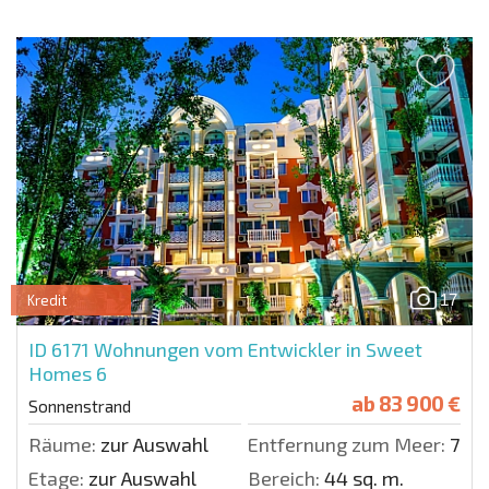
17
Kredit
ID 6171
Wohnungen vom Entwickler in Sweet
Homes 6
ab
83 900 €
Sonnenstrand
Räume:
zur Auswahl
Entfernung zum Meer:
700 
Etage:
zur Auswahl
Bereich:
44 sq. m.