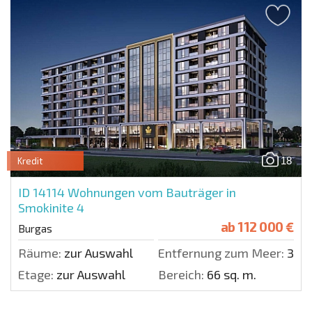
18
Kredit
ID 14114
Wohnungen vom Bauträger in
Smokinite 4
ab
112 000 €
Burgas
Räume:
zur Auswahl
Entfernung zum Meer:
300
Etage:
zur Auswahl
Bereich:
66 sq. m.