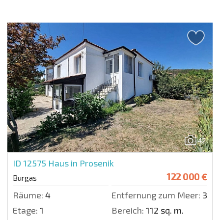
42
ID 12575
Haus in Prosenik
122 000 €
Burgas
Räume:
4
Entfernung zum Meer:
340
Etage:
1
Bereich:
112 sq. m.