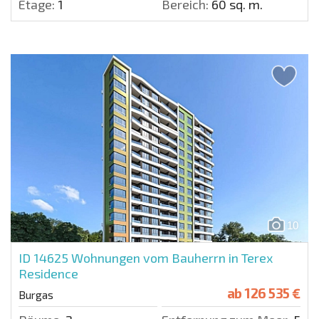
Etage:
1
Bereich:
60 sq. m.
10
ID 14625
Wohnungen vom Bauherrn in Terex
Residence
ab
126 535 €
Burgas