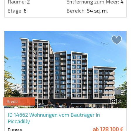
Räume:
2
Entfernung zum Meer:
400
Etage:
6
Bereich:
54 sq. m.
25
Kredit
ID 14662
Wohnungen vom Bauträger in
Piccadilly
ab
128 100 €
Burgas