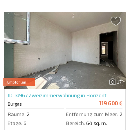
17
Empfohlen
ID 14967
Zweizimmerwohnung in Horizont
119 600 €
Burgas
Räume:
2
Entfernung zum Meer:
2500
Etage:
6
Bereich:
64 sq. m.