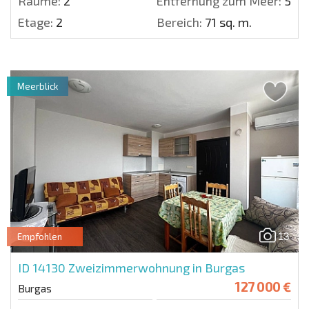
Räume:
2
Entfernung zum Meer:
500
Etage:
2
Bereich:
71 sq. m.
Meerblick
13
Empfohlen
ID 14130
Zweizimmerwohnung in Burgas
127 000 €
Burgas