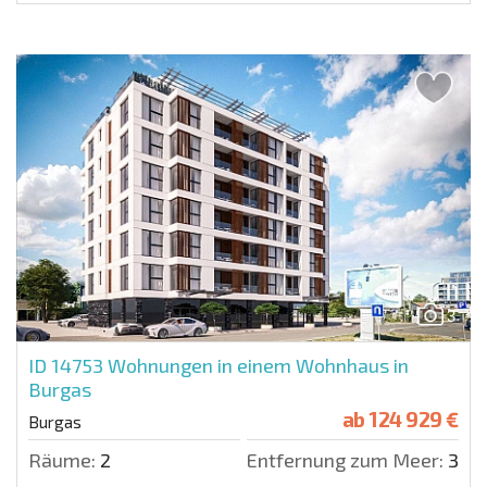
3
ID 14753
Wohnungen in einem Wohnhaus in
Burgas
ab
124 929 €
Burgas
Räume:
2
Entfernung zum Meer:
300