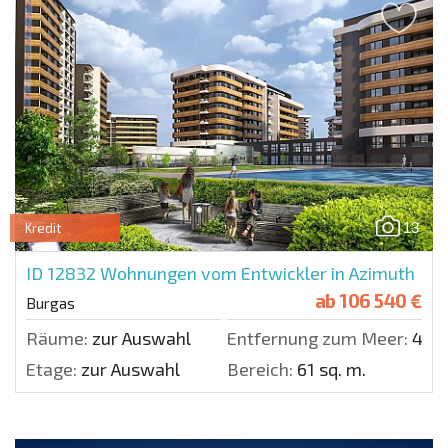
13
Kredit
ID 12832
Wohnungen vom Entwickler in Azimuth
ab
106 540 €
Burgas
Räume:
zur Auswahl
Entfernung zum Meer:
400
Etage:
zur Auswahl
Bereich:
61 sq. m.