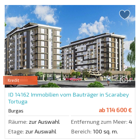
4
Kredit
ID 14162
Immobilien vom Bauträger in Scarabey
Tortuga
ab
114 600 €
Burgas
Räume:
zur Auswahl
Entfernung zum Meer:
400
Etage:
zur Auswahl
Bereich:
100 sq. m.