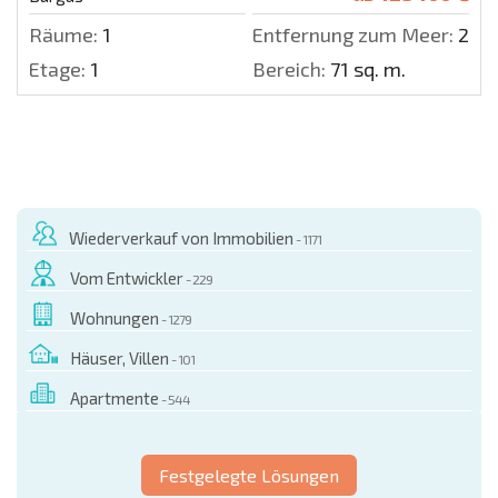
Räume:
1
Entfernung zum Meer:
200
Etage:
1
Bereich:
71 sq. m.
Wiederverkauf von Immobilien
- 1171
Vom Entwickler
- 229
Wohnungen
- 1279
Häuser, Villen
- 101
Apartmente
- 544
Festgelegte Lösungen