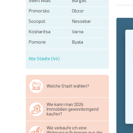
Sweti Wlas
Burgas
Primorsko
Obzor
Sozopol
Nessebar
+1
Kosharitsa
Varna
United
States
Pomorie
Byala
+1
* Benötigt
Alle Städte (44)
Ausblen
Welche Stadt wählen?
Wie kann man 2026
Immobilien gewinnbringend
kaufen?
Wie verkaufe ich eine
Wohnung in Bulgarien aus der