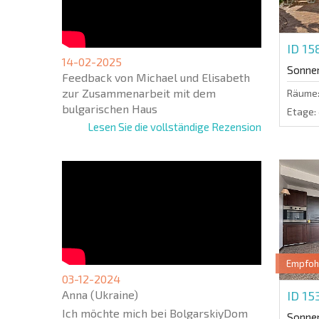
ID 15
14-02-2025
Sonne
Feedback von Michael und Elisabeth
zur Zusammenarbeit mit dem
Räume
bulgarischen Haus
Etage:
Lesen Sie die vollständige Rezension
Empfoh
03-12-2024
Anna (Ukraine)
ID 1
Ich möchte mich bei BolgarskiyDom
Sonne