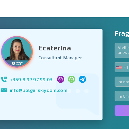
Frag
Ecaterina
e Felder
Consultant Manager
den
+1
UNIT
Newsletter abonn
STA
Nutzung Ihrer Dat
+1
+359 8 97 97 99 03
info@bolgarskiydom.com