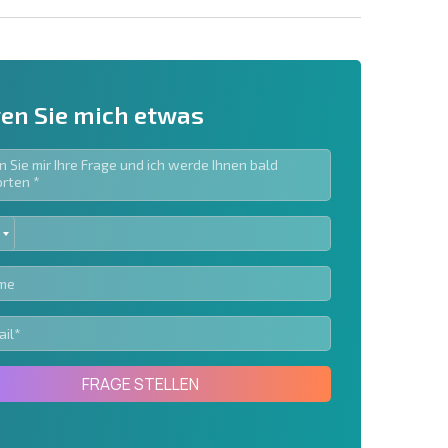
en Sie mich etwas
ED
ieren | Durch Anklicken des Buttons stimmen Sie der
TES
en zu.
Eine Nachricht schicken
FRAGE STELLEN