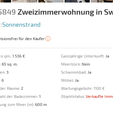
15849
Zweizimmerwohnung in Sw
:
Sonnenstrand
isionsfrei für den Käufer
ro qm.:
1 536 €
Ganzjährige Unterkunft:
Ja
:
65 sq. m.
Meerblick:
Nein
en:
3
Schwimmbad:
Ja
:
6
Möbel:
Ja
der Räume:
2
Wartungsgebühr:
1100 €
ahl der Badezimmer:
1
Objektstatus:
Verkaufte Imm
ung zum Meer (m):
600 m