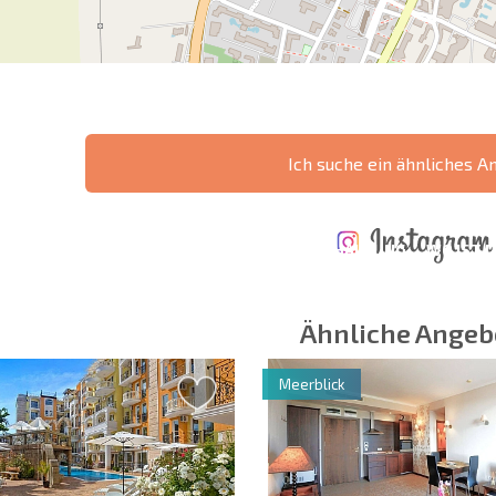
Ich suche ein ähnliches A
ÄHRLICHE KOSTEN
KOSTEN BEIM
FÜR DIE
TERTES
KAUF EINER
INSTANDHALTUNG
WO IST D
NGEBOT
IMMOBILIE
VON IMMOBILIEN
RENDITE
Ähnliche Angeb
Meerblick
 Felder
Newsletter abonn
Nutzung Ihrer Dat