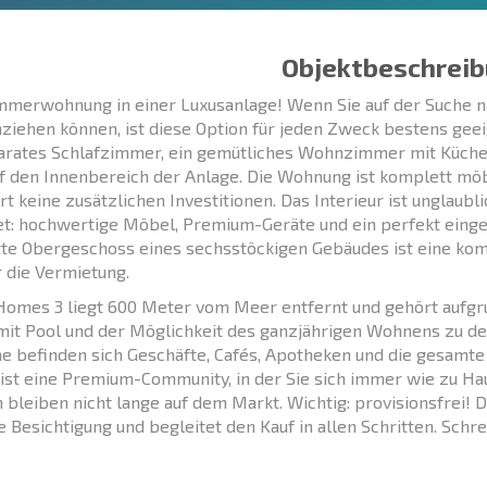
Objektbeschreib
merwohnung in einer Luxusanlage! Wenn Sie auf der Suche na
nziehen können, ist diese Option für jeden Zweck bestens geei
arates Schlafzimmer, ein gemütliches Wohnzimmer mit Küche
uf den Innenbereich der Anlage. Die Wohnung ist komplett möb
rt keine zusätzlichen Investitionen. Das Interieur ist unglaubli
et: hochwertige Möbel, Premium-Geräte und ein perfekt einger
tte Obergeschoss eines sechsstöckigen Gebäudes ist eine kom
r die Vermietung.
omes 3 liegt 600 Meter vom Meer entfernt und gehört aufgr
mit Pool und der Möglichkeit des ganzjährigen Wohnens zu d
e befinden sich Geschäfte, Cafés, Apotheken und die gesamte
st eine Premium-Community, in der Sie sich immer wie zu Ha
 bleiben nicht lange auf dem Markt. Wichtig: provisionsfrei! 
e Besichtigung und begleitet den Kauf in allen Schritten. Schre