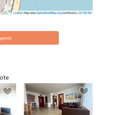
Leaflet
| Map data
OpenStreetMap.org
contributors,
CC-BY-SA
ngebot
IE 6%-
РАССРОЧКА В
?
FERNTRANSAKTION
БОЛГАРИИ
ote
ieren | Durch Anklicken des Buttons stimmen Sie der
en zu.