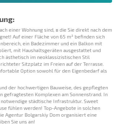
ung:
ch einer Wohnung sind, в die Sie direkt nach dem
gnet! Auf einer Fläche von 65 m² befinden sich
nbereich, ein Badezimmer und ein Balkon mit
liert, mit Haushaltsgeräten ausgestattet und
ch ästhetisch im neoklassizistischen Stil
ichteter Sitzplatz im Freien auf der Terrasse.
fortable Option sowohl für den Eigenbedarf als
und der hochwertigen Bauweise, des gepflegten
en gefragtesten Komplexen am Sonnenstrand. In
 notwendige städtische Infrastruktur. Sweet
use fühlen werden! Top-Angebote in solchen
Die Agentur Bolgarskiy Dom organisiert eine
iben Sie uns an!