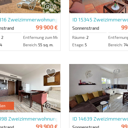
15
816
Zweizimmerwohnung in Sweet Home 2
ID 15345
Zweizimmerwoh
99 900 €
99
nstrand
Sonnenstrand
:
2
Entfernung zum Meer:
800 m.
Räume:
2
Entfernun
4
Bereich:
55 sq. m.
Etage:
5
Bereich:
74
19
len
5398
Zweizimmerwohnung in Royal Beach Barcelo
ID 14639
Zweizimmerwoh
99 900 €
99
nstrand
Sonnenstrand