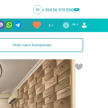
+359 56 919 898
BG
de
€
Filter nach Komplexen