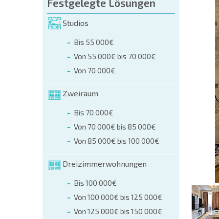
üllen (name, E-mail, phone)
Festgelegte Lösungen
Studios
r
Bis 55 000€
 telefonisch:
Von 55 000€ bis 70 000€
+359 8 9797 99 03
Von 70 000€
Zweiraum
Bis 70 000€
Von 70 000€ bis 85 000€
Von 85 000€ bis 100 000€
Dreizimmerwohnungen
Bis 100 000€
Von 100 000€ bis 125 000€
Von 125 000€ bis 150 000€