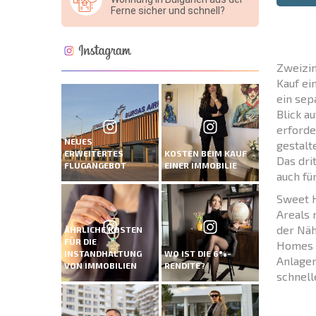
Ferne sicher und schnell?
Zweizim
Kauf ei
ein sep
Blick a
erforde
NEUES
gestalt
ERWEITERTES
KOSTEN BEIM KAUF
Das dri
FLUGANGEBOT
EINER IMMOBILIE
auch fü
Sweet H
Areals 
der Näh
ÄHRLICHE KOSTEN
FÜR DIE
Homes i
INSTANDHALTUNG
WO IST DIE 6%-
Anlagen
VON IMMOBILIEN
RENDITE?
schnell