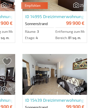
17
25
Empfohlen
Eine Nachricht schicken
nung in Royal Beach Barcelo
ID 14995
Dreizimmerwohnung in Sun Villa
 900 €
99 900 €
Sonnenstrand
g zum Meer:
100 m.
Räume:
3
Entfernung zum Meer:
600 m.
 sq. m.
Etage:
4
Bereich:
81 sq. m.
22
39
nung in Magnolia Residence 6
ID 15439
Dreizimmerwohnung in Grand Ka
 900 €
99 900 €
Sonnenstrand