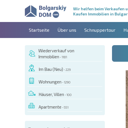
Wir helfen beim Verkaufen 
Kaufen Immobilien in Bulgar
Startseite
Über uns
Schnuppertour
H
Wiederverkauf von
Immobilien
- 1181
Im Bau (Neu)
- 229
Wohnungen
- 1290
Häuser, Villen
- 100
Apartmente
- 551
ESEM OBJEKT BESTELLEN