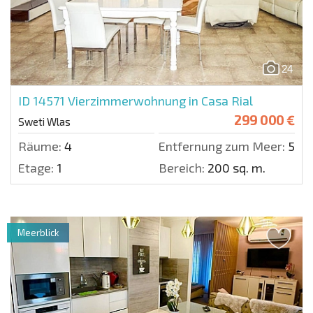
24
ID 14571
Vierzimmerwohnung in Casa Rial
299 000 €
Sweti Wlas
Räume:
4
Entfernung zum Meer:
50 m
Etage:
1
Bereich:
200 sq. m.
Meerblick