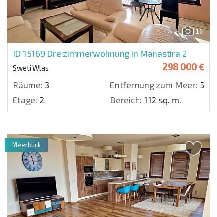
16
ID 15169
Dreizimmerwohnung in Manastira 2
298 000 €
Sweti Wlas
Räume:
3
Entfernung zum Meer:
50 m
Etage:
2
Bereich:
112 sq. m.
Meerblick