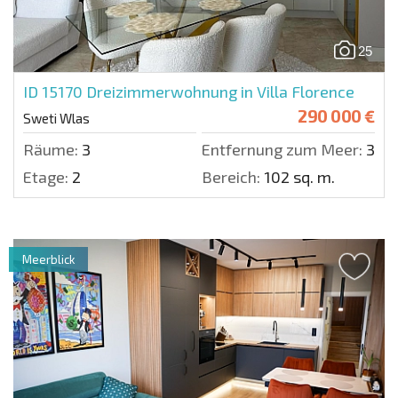
25
ID 15170
Dreizimmerwohnung in Villa Florence
290 000 €
Sweti Wlas
Räume:
3
Entfernung zum Meer:
300 
Etage:
2
Bereich:
102 sq. m.
Meerblick