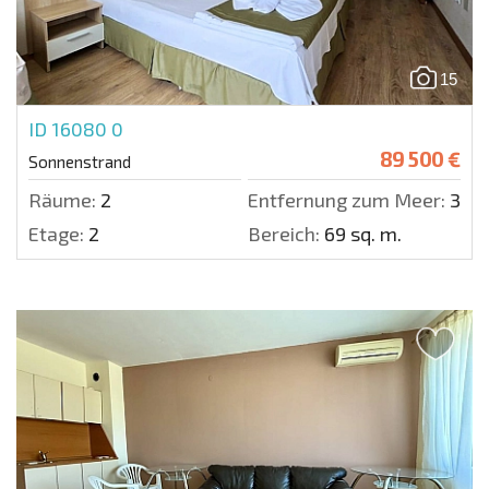
15
ID 16080
0
89 500 €
Sonnenstrand
Räume:
2
Entfernung zum Meer:
300 
Etage:
2
Bereich:
69 sq. m.