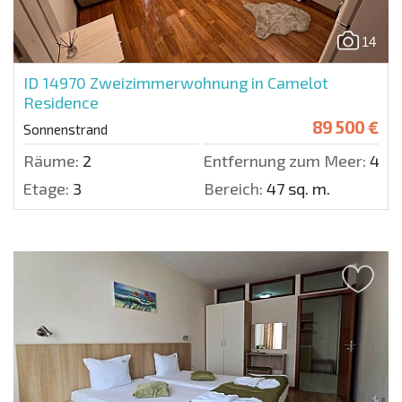
14
ID 14970
Zweizimmerwohnung in Camelot
Residence
89 500 €
Sonnenstrand
Räume:
2
Entfernung zum Meer:
400
Etage:
3
Bereich:
47 sq. m.