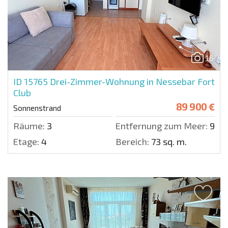
16
ID 15765
Drei-Zimmer-Wohnung in Nessebar Fort
Club
89 900 €
Sonnenstrand
Räume:
3
Entfernung zum Meer:
900 
Etage:
4
Bereich:
73 sq. m.