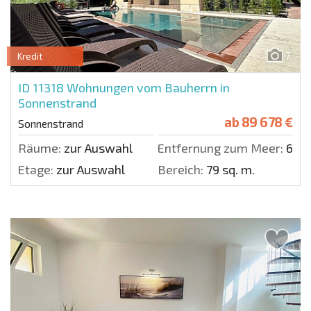
7
Kredit
ID 11318
Wohnungen vom Bauherrn in
Sonnenstrand
ab
89 678 €
Sonnenstrand
Räume:
zur Auswahl
Entfernung zum Meer:
600 
Etage:
zur Auswahl
Bereich:
79 sq. m.