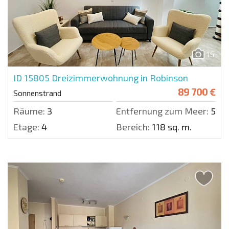
15
ID 15805
Dreizimmerwohnung in Robinson
89 700 €
Sonnenstrand
Räume:
3
Entfernung zum Meer:
500 
Etage:
4
Bereich:
118 sq. m.