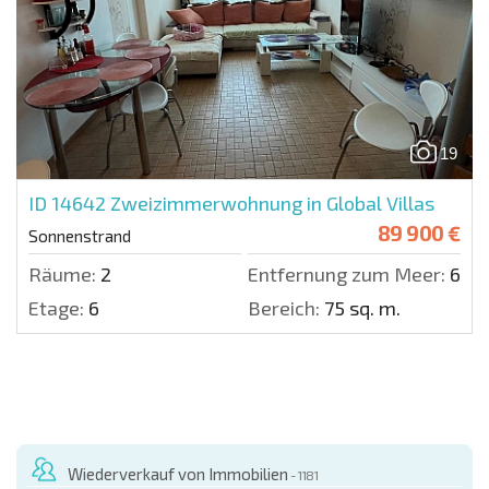
19
ID 14642
Zweizimmerwohnung in Global Villas
89 900 €
Sonnenstrand
Räume:
2
Entfernung zum Meer:
600 
Etage:
6
Bereich:
75 sq. m.
Wiederverkauf von Immobilien
- 1181