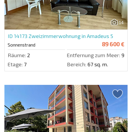
14
ID 14173
Zweizimmerwohnung in Amadeus 5
89 600 €
Sonnenstrand
Räume:
2
Entfernung zum Meer:
950 
Etage:
7
Bereich:
67 sq. m.