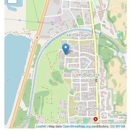
Leaflet
| Map data
OpenStreetMap.org
contributors,
CC-BY-SA