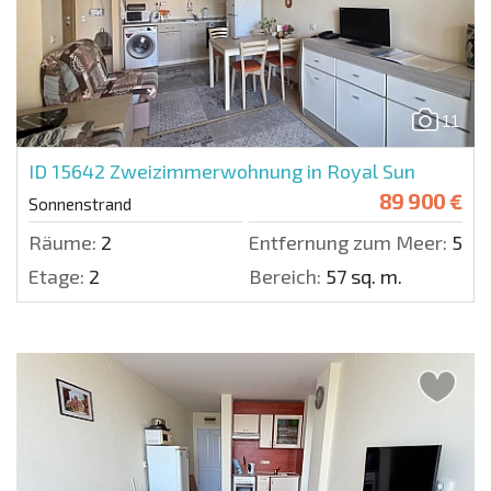
11
ID 15642
Zweizimmerwohnung in Royal Sun
89 900 €
Sonnenstrand
Räume:
2
Entfernung zum Meer:
500 
Etage:
2
Bereich:
57 sq. m.