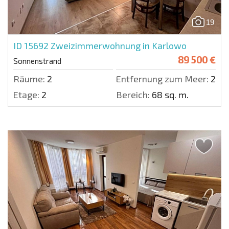
19
ID 15692
Zweizimmerwohnung in Karlowo
89 500 €
Sonnenstrand
Räume:
2
Entfernung zum Meer:
200 
Etage:
2
Bereich:
68 sq. m.