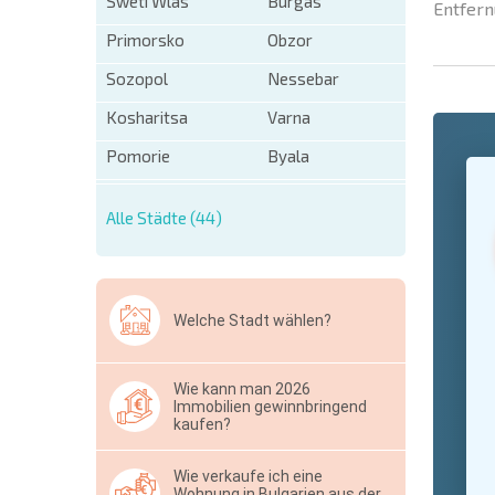
Sweti Wlas
Burgas
Entfern
Primorsko
Obzor
Sozopol
Nessebar
Kosharitsa
Varna
Pomorie
Byala
+1
United
States
+1
Alle Städte (44)
* Benötigt
Ausblen
Welche Stadt wählen?
Wie kann man 2026
Immobilien gewinnbringend
kaufen?
Wie verkaufe ich eine
Wohnung in Bulgarien aus der