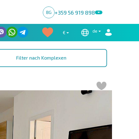
+359 56 919 898
BG
de
€
Filter nach Komplexen