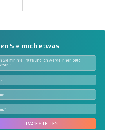
en Sie mich etwas
ED
ieren | Durch Anklicken des Buttons stimmen Sie der
TES
en zu.
Eine Nachricht schicken
FRAGE STELLEN