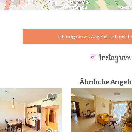
Ich mag dieses Angebot, ich möch
ÄHRLICHE KOSTEN
KOSTEN BEIM
FÜR DIE
TERTES
KAUF EINER
INSTANDHALTUNG
WO IST D
NGEBOT
IMMOBILIE
VON IMMOBILIEN
RENDITE
Ähnliche Angeb
 Felder
Newsletter abonn
Nutzung Ihrer Dat
20