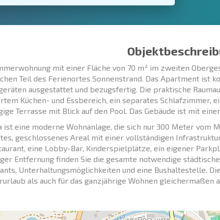
Objektbeschreib
merwohnung mit einer Fläche von 70 m² im zweiten Oberges
ichen Teil des Ferienortes Sonnenstrand. Das Apartment ist 
geräten ausgestattet und bezugsfertig. Die praktische Rauma
ertem Küchen- und Essbereich, ein separates Schlafzimmer, 
ige Terrasse mit Blick auf den Pool. Das Gebäude ist mit eine
 ist eine moderne Wohnanlage, die sich nur 300 Meter vom M
tes, geschlossenes Areal mit einer vollständigen Infrastruktu
taurant, eine Lobby-Bar, Kinderspielplätze, ein eigener Parkp
iger Entfernung finden Sie die gesamte notwendige städtische 
ants, Unterhaltungsmöglichkeiten und eine Bushaltestelle. Di
rlaub als auch für das ganzjährige Wohnen gleichermaßen attr