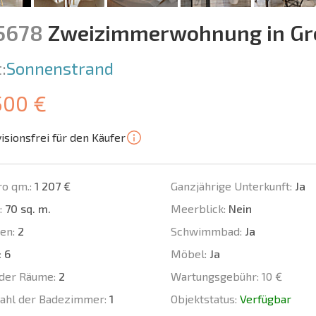
15678
Zweizimmerwohnung in Gr
:
Sonnenstrand
500 €
isionsfrei für den Käufer
ro qm.:
1 207 €
Ganzjährige Unterkunft:
Ja
:
70 sq. m.
Meerblick:
Nein
en:
2
Schwimmbad:
Ja
:
6
Möbel:
Ja
der Räume:
2
Wartungsgebühr:
10 €
ahl der Badezimmer:
1
Objektstatus:
Verfügbar