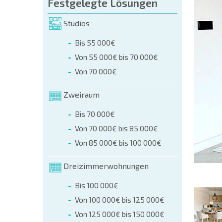
üllen (name, E-mail, phone)
Festgelegte Lösungen
Studios
r
Bis 55 000€
 telefonisch:
Von 55 000€ bis 70 000€
+359 8 9797 99 03
Von 70 000€
Zweiraum
Bis 70 000€
Von 70 000€ bis 85 000€
Von 85 000€ bis 100 000€
Dreizimmerwohnungen
Bis 100 000€
Von 100 000€ bis 125 000€
Von 125 000€ bis 150 000€