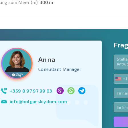
ung zum Meer (m):
300 m
Frag
Anna
e Felder
Consultant Manager
den
+1
UNIT
Newsletter abonn
STA
Nutzung Ihrer Dat
+1
+359 8 97 97 99 03
info@bolgarskiydom.com