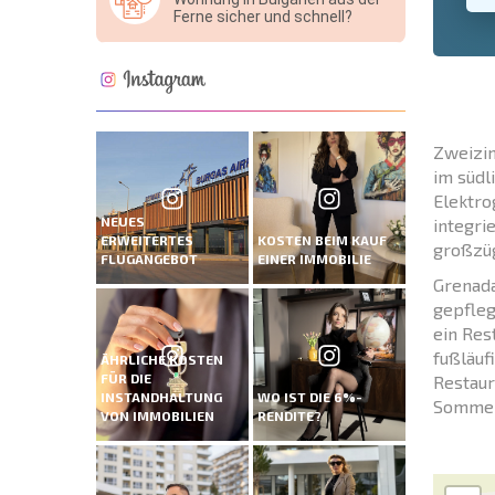
Ferne sicher und schnell?
Zweizim
im südl
Elektro
NEUES
integri
ERWEITERTES
KOSTEN BEIM KAUF
großzüg
FLUGANGEBOT
EINER IMMOBILIE
Grenada
gepfleg
ein Res
fußläuf
ÄHRLICHE KOSTEN
FÜR DIE
Restaur
INSTANDHALTUNG
WO IST DIE 6%-
Sommeru
VON IMMOBILIEN
RENDITE?