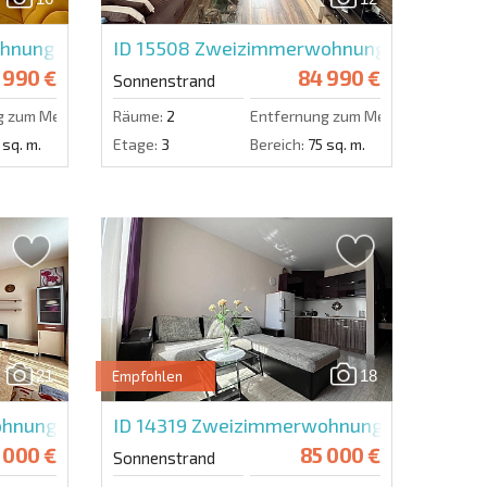
Eine Nachricht schicken
nung im Persani 2
ID 15508
Zweizimmerwohnung in Palm Co
 990 €
84 990 €
Sonnenstrand
g zum Meer:
800 m.
Räume:
2
Entfernung zum Meer:
350 m.
 sq. m.
Etage:
3
Bereich:
75 sq. m.
21
18
Empfohlen
nung in Elite 4
ID 14319
Zweizimmerwohnung in St. Sophi
 000 €
85 000 €
Sonnenstrand