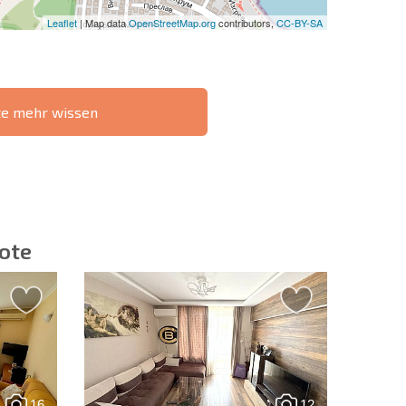
Leaflet
| Map data
OpenStreetMap.org
contributors,
CC-BY-SA
te mehr wissen
IE 6%-
РАССРОЧКА В
?
FERNTRANSAKTION
БОЛГАРИИ
ote
ieren | Durch Anklicken des Buttons stimmen Sie der
en zu.
16
12