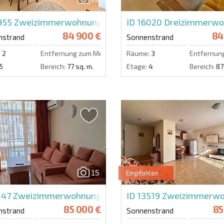
5955
Zweizimmerwohnung in Majestic
ID 16020
Dreizimmerwoh
84 900 €
84
nstrand
Sonnenstrand
:
2
Entfernung zum Meer:
50 m.
Räume:
3
Entfernun
5
Bereich:
77 sq. m.
Etage:
4
Bereich:
87
15
Empfohlen
147
Zweizimmerwohnung in Elite 4
ID 13519
Zweizimmerwoh
85 000 €
85
nstrand
Sonnenstrand