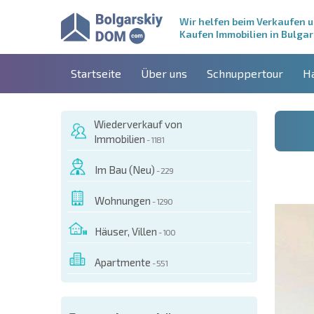
Wir helfen beim Verkaufen 
Kaufen Immobilien in Bulgar
Startseite
Über uns
Schnuppertour
H
Wiederverkauf von
Immobilien
- 1181
Im Bau (Neu)
- 229
Wohnungen
- 1290
Häuser, Villen
- 100
Apartmente
- 551
ESEM OBJEKT BESTELLEN