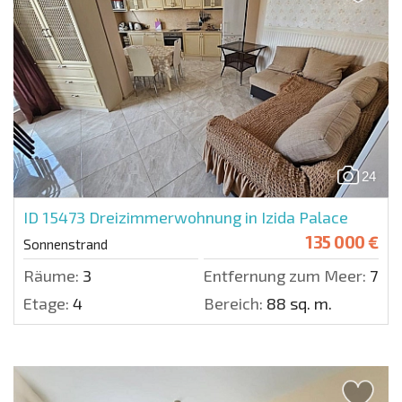
24
ID 15473
Dreizimmerwohnung in Izida Palace
135 000 €
Sonnenstrand
Räume:
3
Entfernung zum Meer:
700 
Etage:
4
Bereich:
88 sq. m.