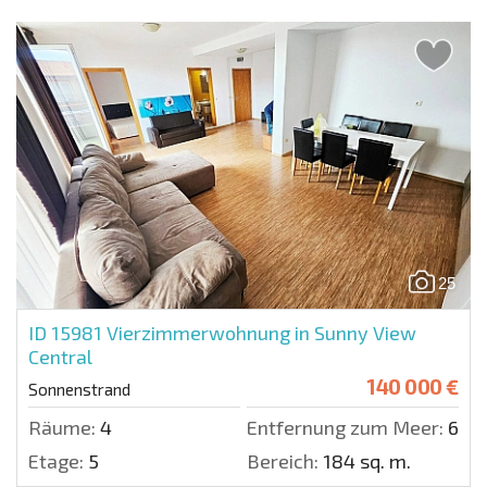
25
ID 15981
Vierzimmerwohnung in Sunny View
Central
140 000 €
Sonnenstrand
Räume:
4
Entfernung zum Meer:
600 
Etage:
5
Bereich:
184 sq. m.