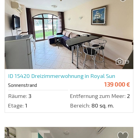
19
ID 15420
Dreizimmerwohnung in Royal Sun
139 000 €
Sonnenstrand
Räume:
3
Entfernung zum Meer:
200 
Etage:
1
Bereich:
80 sq. m.