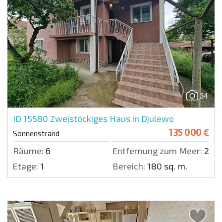
34
ID 15580
Zweistöckiges Haus in Djulewo
135 000 €
Sonnenstrand
Räume:
6
Entfernung zum Meer:
250
Etage:
1
Bereich:
180 sq. m.