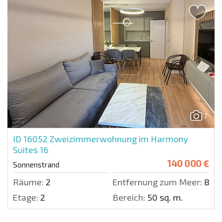
7
ID 16052
Zweizimmerwohnung im Harmony
Suites 16
140 000 €
Sonnenstrand
Räume:
2
Entfernung zum Meer:
800
Etage:
2
Bereich:
50 sq. m.