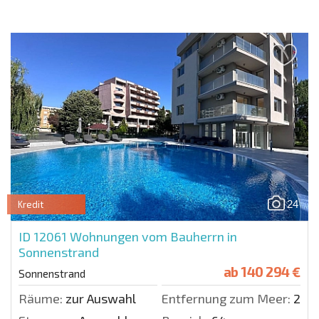
24
Kredit
ID 12061
Wohnungen vom Bauherrn in
Sonnenstrand
ab
140 294 €
Sonnenstrand
Räume:
zur Auswahl
Entfernung zum Meer:
250 