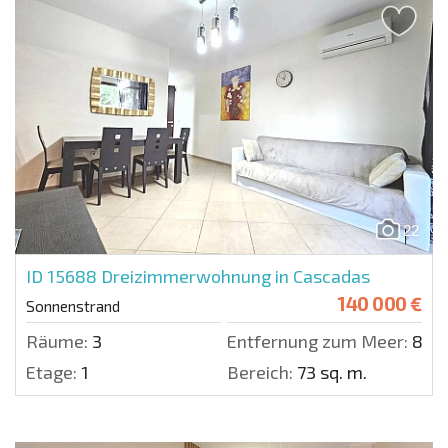
22
ID 15688
Dreizimmerwohnung in Cascadas
140 000 €
Sonnenstrand
Räume:
3
Entfernung zum Meer:
800
Etage:
1
Bereich:
73 sq. m.