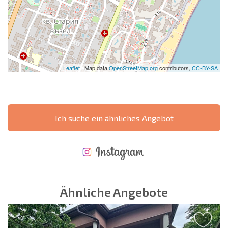
Leaflet
| Map data
OpenStreetMap.org
contributors,
CC-BY-SA
Ich suche ein ähnliches Angebot
NEUES ERWEITERTES FLUGANGEBOT
KOSTEN BEIM KAUF EINER IMMOBILIE
ÄHRLICHE KOSTEN FÜR DIE INSTANDHALTUNG VON IMMOBILIEN
Ähnliche Angebote