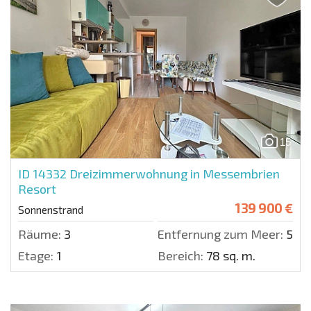
15
ID 14332
Dreizimmerwohnung in Messembrien
Resort
139 900 €
Sonnenstrand
Räume:
3
Entfernung zum Meer:
500 
Etage:
1
Bereich:
78 sq. m.