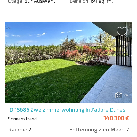
Etage:
zur Auswahl
Bereich:
64 sq. m.
25
ID 15686
Zweizimmerwohnung in J'adore Dunes
140 300 €
Sonnenstrand
Räume:
2
Entfernung zum Meer:
200 