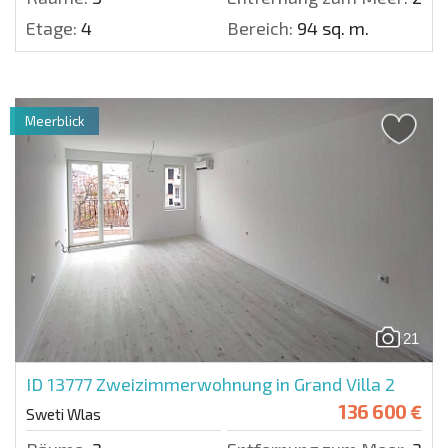
Etage:
4
Bereich:
94 sq. m.
Meerblick
21
ID 13777
Zweizimmerwohnung in Grand Villa 2
136 600 €
Sweti Wlas