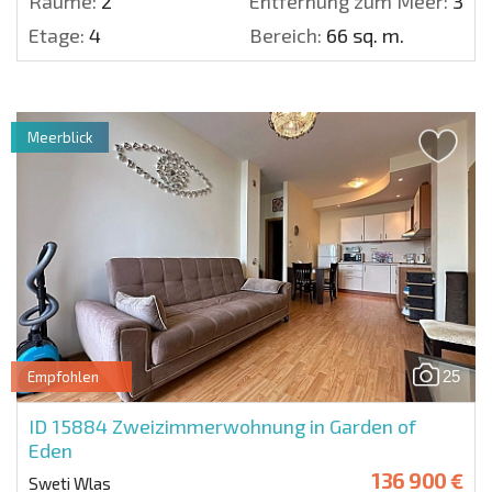
Räume:
2
Entfernung zum Meer:
300 
Etage:
4
Bereich:
66 sq. m.
Meerblick
25
Empfohlen
ID 15884
Zweizimmerwohnung in Garden of
Eden
136 900 €
Sweti Wlas