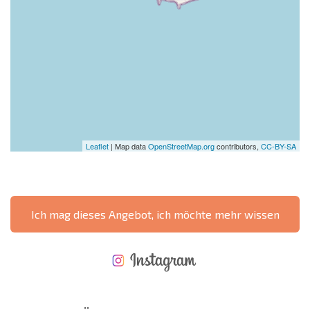
Leaflet
| Map data
OpenStreetMap.org
contributors,
CC-BY-SA
Ich mag dieses Angebot, ich möchte mehr wissen
NEUES ERWEITERTES FLUGANGEBOT
KOSTEN BEIM KAUF EINER IMMOBILIE
ÄHRLICHE KOSTEN FÜR DIE INSTANDHALTUNG VON IMMOBILIEN