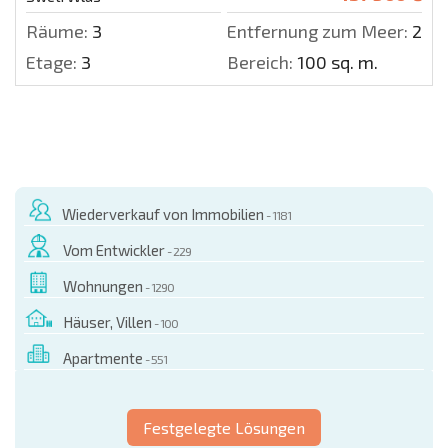
Räume:
3
Entfernung zum Meer:
200 
Etage:
3
Bereich:
100 sq. m.
Wiederverkauf von Immobilien
- 1181
Vom Entwickler
- 229
Wohnungen
- 1290
Häuser, Villen
- 100
Apartmente
- 551
Festgelegte Lösungen