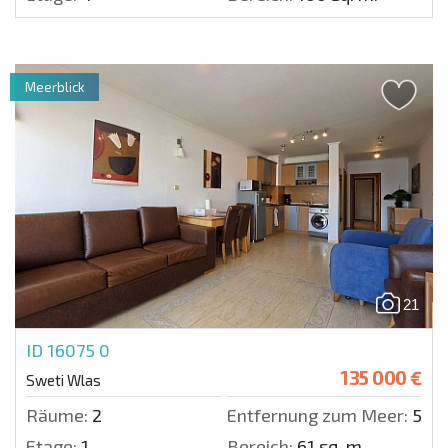
Meerblick
21
ID 16075
0
135 000 €
Sweti Wlas
Räume:
2
Entfernung zum Meer:
50 m
Etage:
1
Bereich:
61 sq. m.