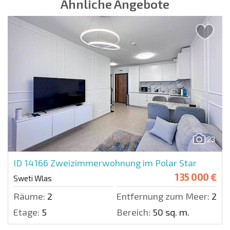
Ähnliche Angebote
23
ID 14166
Zweizimmerwohnung im Polar Star
135 000 €
Sweti Wlas
Räume:
2
Entfernung zum Meer:
200 
Etage:
5
Bereich:
50 sq. m.