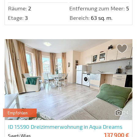
Räume:
2
Entfernung zum Meer:
50 m
Etage:
3
Bereich:
63 sq. m.
24
Empfohlen
ID 15590
Dreizimmerwohnung in Aqua Dreams
137 900 €
Sweti Wlas