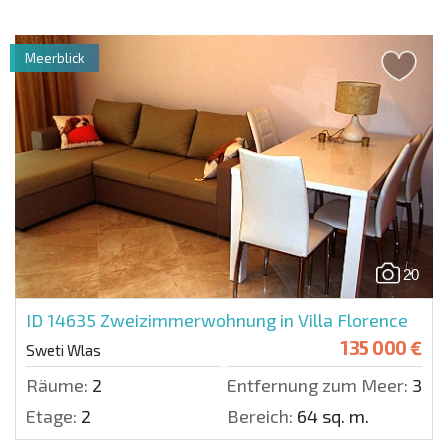
Meerblick
20
ID 14635
Zweizimmerwohnung in Villa Florence
135 000 €
Sweti Wlas
Räume:
2
Entfernung zum Meer:
300 
Etage:
2
Bereich:
64 sq. m.