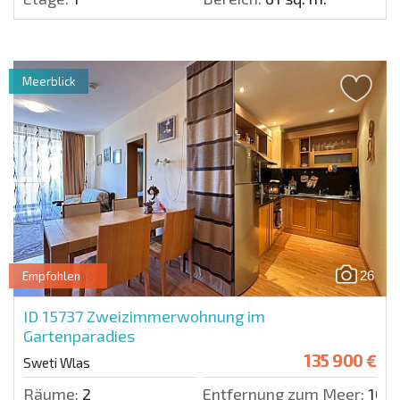
Meerblick
26
Empfohlen
ID 15737
Zweizimmerwohnung im
Gartenparadies
135 900 €
Sweti Wlas
Räume:
2
Entfernung zum Meer:
100 