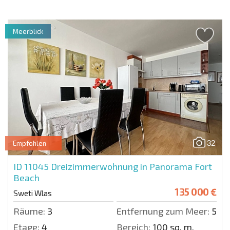
Meerblick
32
Empfohlen
ID 11045
Dreizimmerwohnung in Panorama Fort
Beach
135 000 €
Sweti Wlas
Räume:
3
Entfernung zum Meer:
50 m
Etage:
4
Bereich:
100 sq. m.