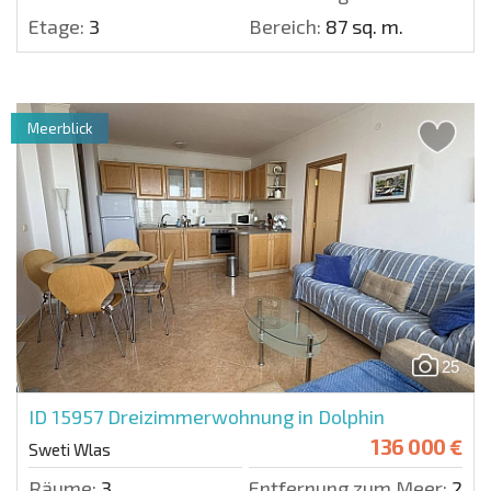
Etage:
3
Bereich:
87 sq. m.
Meerblick
25
ID 15957
Dreizimmerwohnung in Dolphin
136 000 €
Sweti Wlas
Räume:
3
Entfernung zum Meer:
200 