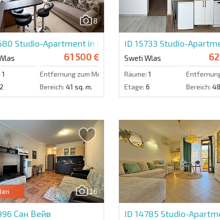
8
5680
Studio-Apartment in Centaur
ID 15733
Studio-Apartme
61 500 €
62
Wlas
Sweti Wlas
:
1
Entfernung zum Meer:
200 m.
Räume:
1
Entfernun
2
Bereich:
41 sq. m.
Etage:
6
Bereich:
48
16
len
5996
Сан Вейв
ID 14785
Studio-Apartme