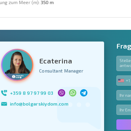
ung zum Meer (m):
350 m
Frag
Ecaterina
e Felder
Consultant Manager
den
+1
UNIT
Newsletter abonn
STA
Nutzung Ihrer Dat
+1
+359 8 97 97 99 03
info@bolgarskiydom.com