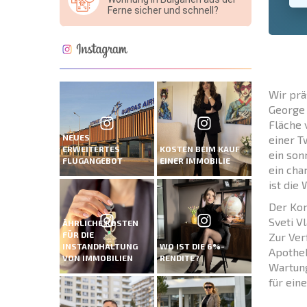
Ferne sicher und schnell?
Wir prä
George 
Fläche 
NEUES
einer T
ERWEITERTES
KOSTEN BEIM KAUF
ein son
FLUGANGEBOT
EINER IMMOBILIE
ein cha
ist die
Der Kom
Sveti V
ÄHRLICHE KOSTEN
FÜR DIE
Zur Ver
INSTANDHALTUNG
WO IST DIE 6%-
Apothek
VON IMMOBILIEN
RENDITE?
Wartung
für ein