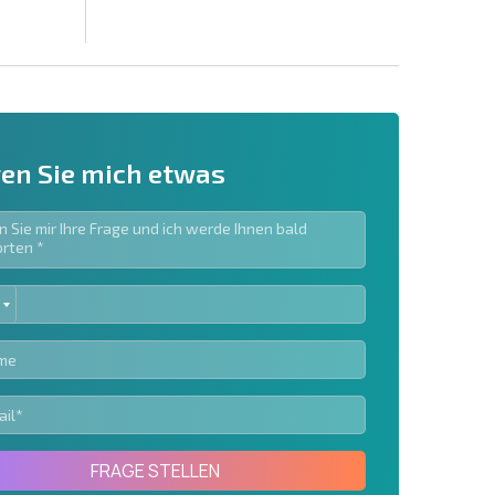
en Sie mich etwas
ED
ieren | Durch Anklicken des Buttons stimmen Sie der
TES
en zu.
Eine Nachricht schicken
FRAGE STELLEN