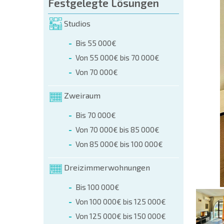
üllen (name, E-mail, phone)
Festgelegte Lösungen
Studios
r
Bis 55 000€
 telefonisch:
Von 55 000€ bis 70 000€
+359 8 9797 99 03
Von 70 000€
Zweiraum
Bis 70 000€
Von 70 000€ bis 85 000€
Von 85 000€ bis 100 000€
Dreizimmerwohnungen
Bis 100 000€
Von 100 000€ bis 125 000€
Von 125 000€ bis 150 000€