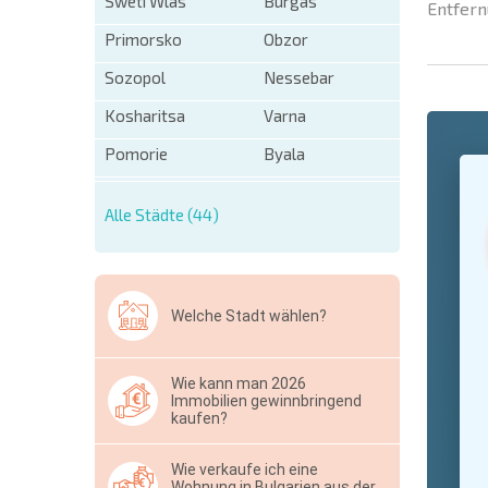
Sweti Wlas
Burgas
Entfern
Primorsko
Obzor
Sozopol
Nessebar
Kosharitsa
Varna
Pomorie
Byala
+1
United
States
+1
Alle Städte (44)
* Benötigt
Ausblen
Welche Stadt wählen?
Wie kann man 2026
Immobilien gewinnbringend
kaufen?
Wie verkaufe ich eine
Wohnung in Bulgarien aus der