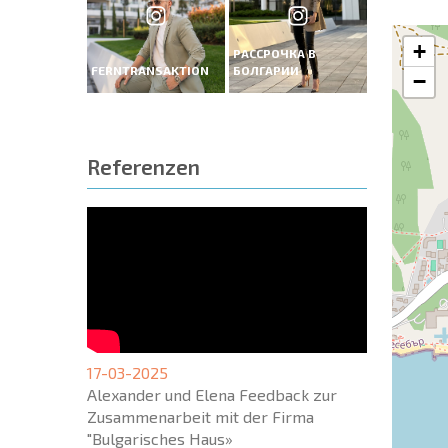
+
РАССРОЧКА В
FERNTRANSAKTION
БОЛГАРИИ
−
Referenzen
17-03-2025
Alexander und Elena Feedback zur
Zusammenarbeit mit der Firma
"Bulgarisches Haus»