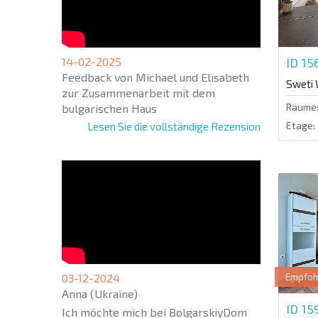
14-02-2025
ID 1
Feedback von Michael und Elisabeth
Sweti 
zur Zusammenarbeit mit dem
Räume
bulgarischen Haus
Etage:
Lesen Sie die vollständige Rezension
03-12-2024
Empfoh
Anna (Ukraine)
ID 1
Ich möchte mich bei BolgarskiyDom