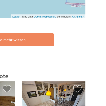
Leaflet
| Map data
OpenStreetMap.org
contributors,
CC-BY-SA
te mehr wissen
IE 6%-
РАССРОЧКА В
?
FERNTRANSAKTION
БОЛГАРИИ
ote
ieren | Durch Anklicken des Buttons stimmen Sie der
en zu.