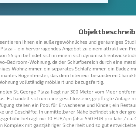
Objektbeschreib
sentieren Ihnen ein außergewöhnliches und geräumiges Studi
Plaza – ein hervorragendes Angebot zu einem attraktiven Prei
von 55 qm befindet sich in einem sich dynamisch entwickelnden
wo-Bedroom-Wohnung, da der Schlafbereich durch eine massiv
niges Wohnzimmer, ein separates Schlafzimmer, ein Badezim
rmantes Bogenfenster, das dem Interieur besonderen Charakter
 Wohnung vollständig möbliert und bezugsfertig.
plex St. George Plaza liegt nur 300 Meter vom Meer entfern
las. Es handelt sich um eine geschlossene, gepflegte Anlage 
fügung stehen ein Pool für Erwachsene und Kinder, ein Restaur
e und Geschäfte. In unmittelbarer Nähe befindet sich der gr
sgebühr beträgt nur 10 EUR/qm (also 550 EUR pro Jahr / ca. 
en Komplex mit ganzjähriger Sicherheit und so gut entwickelter 