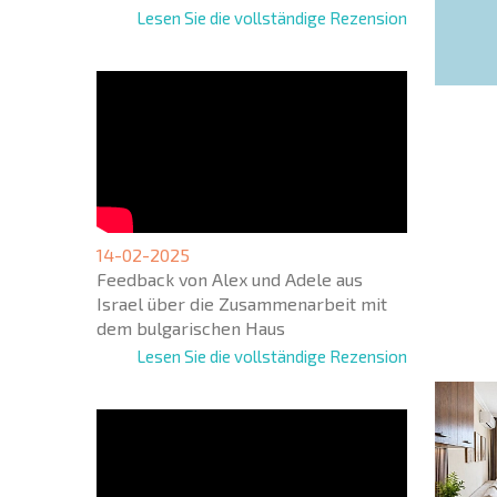
Lesen Sie die vollständige Rezension
NEUES
14-02-2025
ERWEI
Feedback von Alex und Adele aus
FLUGA
Israel über die Zusammenarbeit mit
+1
United
dem bulgarischen Haus
States
Lesen Sie die vollständige Rezension
+1
* Benötigte