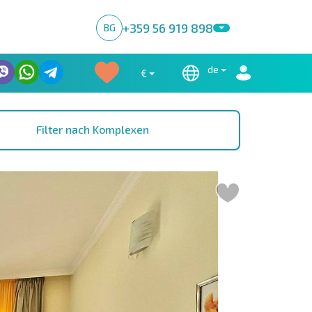
+359 56 919 898
BG
de
€
Filter nach Komplexen