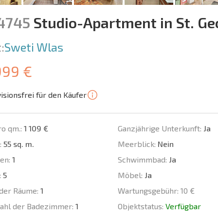
14745
Studio-Apartment in St. Ge
:
Sweti Wlas
999 €
isionsfrei für den Käufer
ro qm.:
1 109 €
Ganzjährige Unterkunft:
Ja
:
55 sq. m.
Meerblick:
Nein
en:
1
Schwimmbad:
Ja
:
5
Möbel:
Ja
der Räume:
1
Wartungsgebühr:
10 €
ahl der Badezimmer:
1
Objektstatus:
Verfügbar