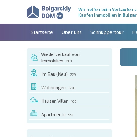
Wir helfen beim Verkaufen 
Kaufen Immobilien in Bulgar
Startseite
Über uns
Schnuppertour
H
Wiederverkauf von
Immobilien
- 1181
Im Bau (Neu)
- 229
Wohnungen
- 1290
Häuser, Villen
- 100
Apartmente
- 551
ESEM OBJEKT BESTELLEN