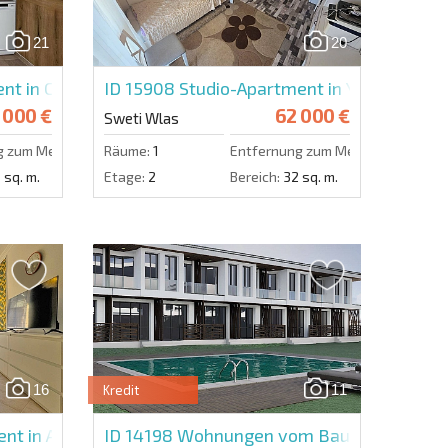
21
20
Eine Nachricht schicken
nt in Crown Fort
ID 15908
Studio-Apartment in Yurta Balka
 000 €
62 000 €
Sweti Wlas
g zum Meer:
300 m.
Räume:
1
Entfernung zum Meer:
400 m.
 sq. m.
Etage:
2
Bereich:
32 sq. m.
16
11
Kredit
nt in Antonia
ID 14198
Wohnungen vom Bauträger in Su