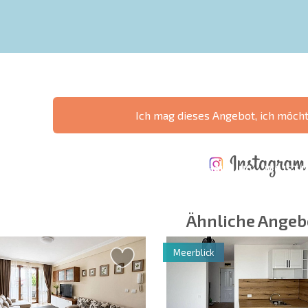
Ich mag dieses Angebot, ich möch
ÄHRLICHE KOSTEN
KOSTEN BEIM
FÜR DIE
TERTES
KAUF EINER
INSTANDHALTUNG
WO IST D
NGEBOT
IMMOBILIE
VON IMMOBILIEN
RENDITE
Ähnliche Angeb
Meerblick
 Felder
Newsletter abonn
Nutzung Ihrer Dat