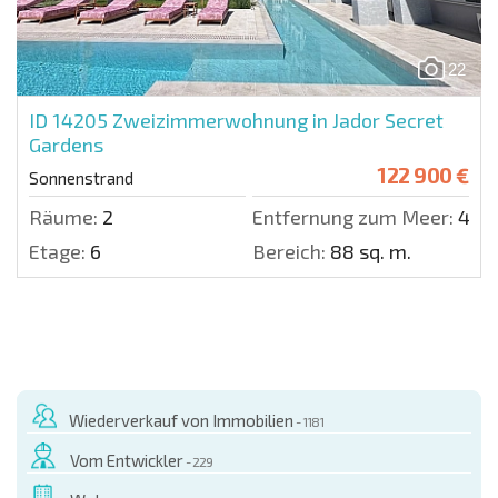
22
ID 14205
Zweizimmerwohnung in Jador Secret
Gardens
122 900 €
Sonnenstrand
Räume:
2
Entfernung zum Meer:
400
Etage:
6
Bereich:
88 sq. m.
Wiederverkauf von Immobilien
- 1181
Vom Entwickler
- 229