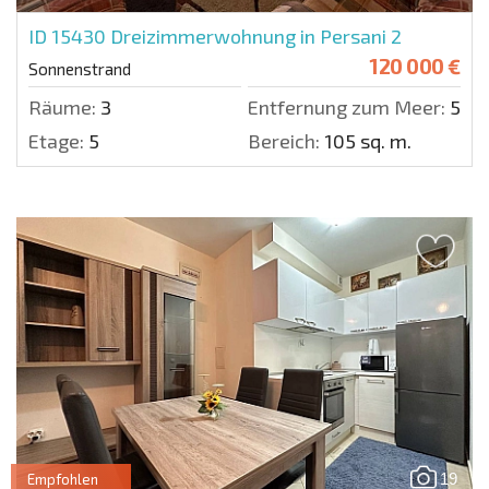
ID 15430
Dreizimmerwohnung in Persani 2
120 000 €
Sonnenstrand
Räume:
3
Entfernung zum Meer:
500 
Etage:
5
Bereich:
105 sq. m.
19
Empfohlen