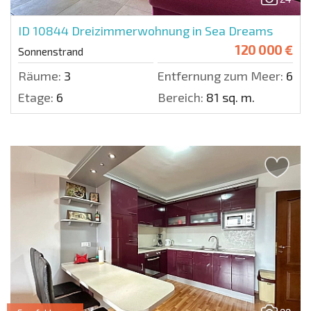
ID 10844
Dreizimmerwohnung in Sea Dreams
120 000 €
Sonnenstrand
Räume:
3
Entfernung zum Meer:
600 
Etage:
6
Bereich:
81 sq. m.