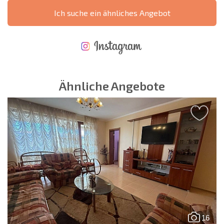
Ich suche ein ähnliches Angebot
NEUES ERWEITERTES FLUGANGEBOT
KOSTEN BEIM KAUF EINER IMMOBILIE
ÄHRLICHE KOSTEN FÜR DIE INSTANDHALTUNG VON IMMOBILIEN
Ähnliche Angebote
16