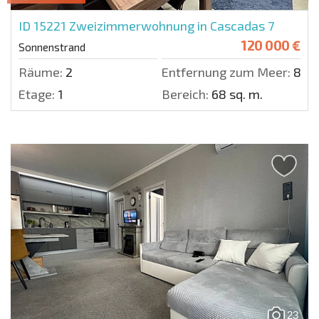
ID 15221
Zweizimmerwohnung in Cascadas 7
120 000 €
Sonnenstrand
Räume:
2
Entfernung zum Meer:
800
Etage:
1
Bereich:
68 sq. m.
23