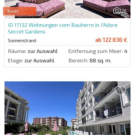
26
Kredit
ID 11132
Wohnungen vom Bauherrn in J'Adore
Secret Gardens
ab
122 836 €
Sonnenstrand
Räume:
zur Auswahl
Entfernung zum Meer:
400
Etage:
zur Auswahl
Bereich:
88 sq. m.