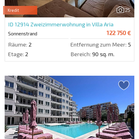
25
Kredit
ID 12914
Zweizimmerwohnung in Villa Aria
122 750 €
Sonnenstrand
Räume:
2
Entfernung zum Meer:
500 
Etage:
2
Bereich:
90 sq. m.