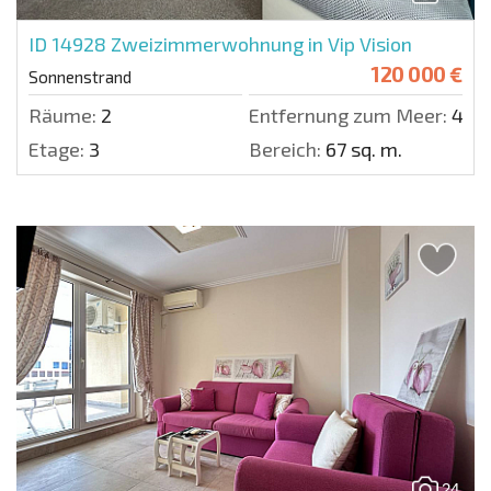
ID 14928
Zweizimmerwohnung in Vip Vision
120 000 €
Sonnenstrand
Räume:
2
Entfernung zum Meer:
400
Etage:
3
Bereich:
67 sq. m.
24