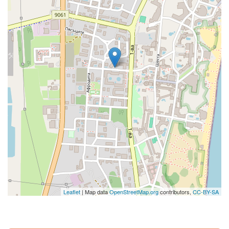
Leaflet
| Map data
OpenStreetMap.org
contributors,
CC-BY-SA