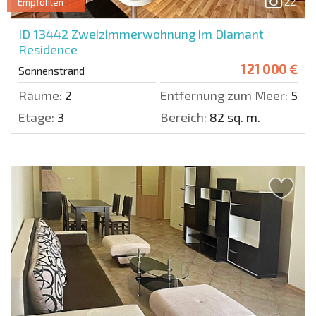
22
Empfohlen
ID 13442
Zweizimmerwohnung im Diamant
Residence
121 000 €
Sonnenstrand
Räume:
2
Entfernung zum Meer:
500 
Etage:
3
Bereich:
82 sq. m.