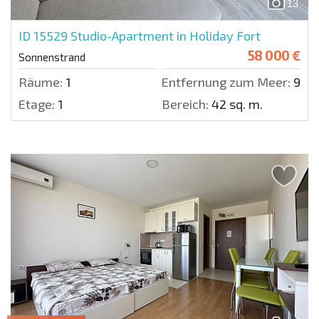
13
ID 15529
Studio-Apartment in Holiday Fort
58 000 €
Sonnenstrand
Räume:
1
Entfernung zum Meer:
900 
Etage:
1
Bereich:
42 sq. m.