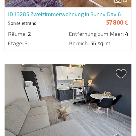
13
ID 13285
Zweizimmerwohnung in Sunny Day 6
57 800 €
Sonnenstrand
Räume:
2
Entfernung zum Meer:
400
Etage:
3
Bereich:
56 sq. m.