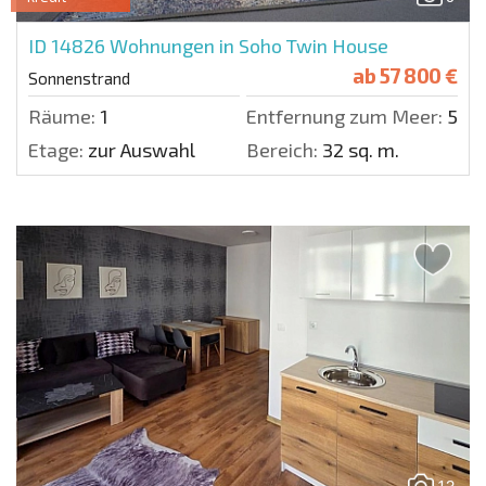
ID 14826
Wohnungen in Soho Twin House
ab
57 800 €
Sonnenstrand
Räume:
1
Entfernung zum Meer:
500 
Etage:
zur Auswahl
Bereich:
32 sq. m.