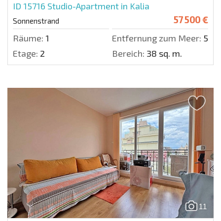
ID 15716
Studio-Apartment in Kalia
57 500 €
Sonnenstrand
Räume:
1
Entfernung zum Meer:
500 
Etage:
2
Bereich:
38 sq. m.
11