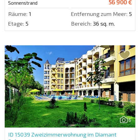
56 900 €
Sonnenstrand
Räume:
1
Entfernung zum Meer:
500 
Etage:
5
Bereich:
36 sq. m.
6
ID 15039
Zweizimmerwohnung im Diamant