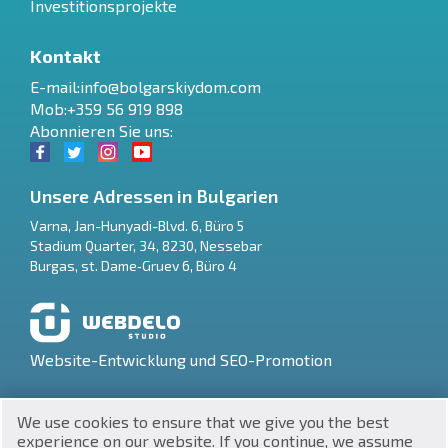
Investitionsprojekte
Kontakt
E-mail:
info@bolgarskiydom.com
Mob:+359 56 919 898
Abonnieren Sie uns:
Unsere Adressen in Bulgarien
Varna
,
Jan-Hunyadi-Blvd. 6, Büro 5
Stadium Quarter, 34
,
8230
,
Nessebar
RU
Burgas
,
st. Dame‑Gruev 6, Büro 4
€
EN
$
UA
Website-Entwicklung und SEO-Promotion
₽
PL
We use cookies to ensure that we give you the best
₴
DE
experience on our website. If you continue, we assume