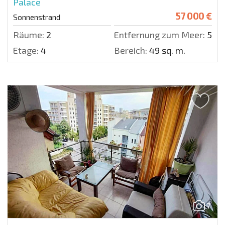
Palace
57 000 €
Sonnenstrand
Räume:
2
Entfernung zum Meer:
500 
Etage:
4
Bereich:
49 sq. m.
7