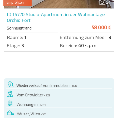
24
Empfohlen
ID 15770
Studio-Apartment in der Wohnanlage
Orchid Fort
58 000 €
Sonnenstrand
Räume:
1
Entfernung zum Meer:
900 
Etage:
3
Bereich:
40 sq. m.
Wiederverkauf von Immobilien
- 1176
Vom Entwickler
- 229
Wohnungen
- 1284
Häuser, Villen
- 101