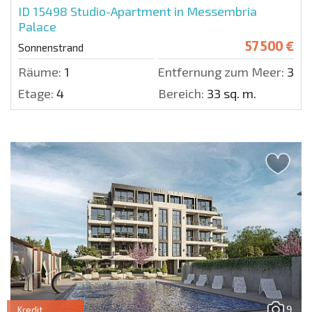
ID 15498
Studio-Apartment in Messembria
Palace
57 500 €
Sonnenstrand
Räume:
1
Entfernung zum Meer:
300 
Etage:
4
Bereich:
33 sq. m.
9
Kredit