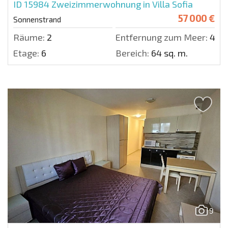
ID 15984
Zweizimmerwohnung in Villa Sofia
57 000 €
Sonnenstrand
Räume:
2
Entfernung zum Meer:
400
Etage:
6
Bereich:
64 sq. m.
9