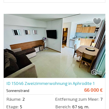
21
ID 15046
Zweizimmerwohnung in Aphrodite 1
66 000 €
Sonnenstrand
Räume:
2
Entfernung zum Meer:
700 
Etage:
5
Bereich:
67 sq. m.