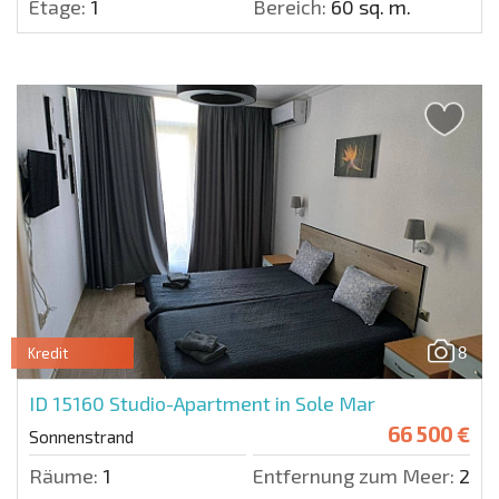
Etage:
1
Bereich:
60 sq. m.
8
Kredit
ID 15160
Studio-Apartment in Sole Mar
66 500 €
Sonnenstrand
Räume:
1
Entfernung zum Meer:
200 