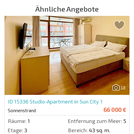
Ähnliche Angebote
18
ID 15336
Studio-Apartment in Sun City 1
66 000 €
Sonnenstrand
Räume:
1
Entfernung zum Meer:
500 
Etage:
3
Bereich:
43 sq. m.