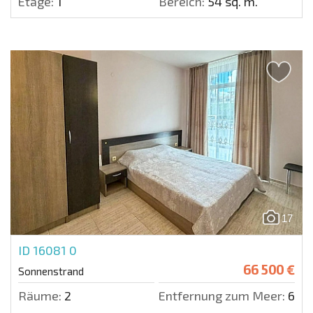
Etage:
1
Bereich:
54 sq. m.
17
ID 16081
0
66 500 €
Sonnenstrand
Räume:
2
Entfernung zum Meer:
600 