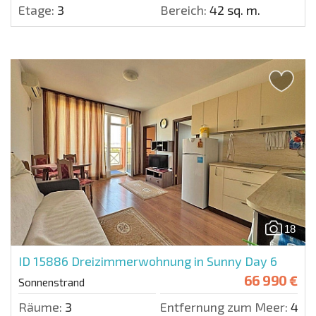
Etage:
3
Bereich:
42 sq. m.
18
ID 15886
Dreizimmerwohnung in Sunny Day 6
66 990 €
Sonnenstrand
Räume:
3
Entfernung zum Meer:
400