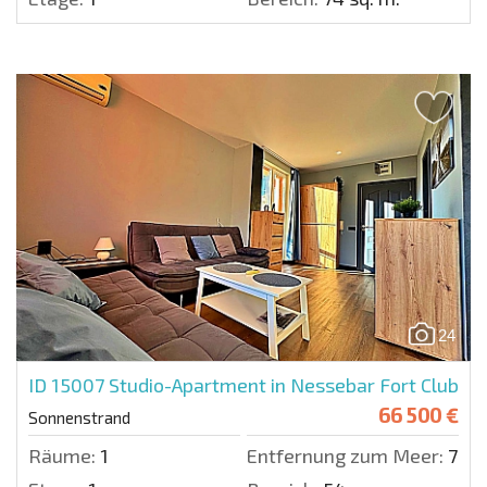
24
ID 15007
Studio-Apartment in Nessebar Fort Club
66 500 €
Sonnenstrand
Räume:
1
Entfernung zum Meer:
700 