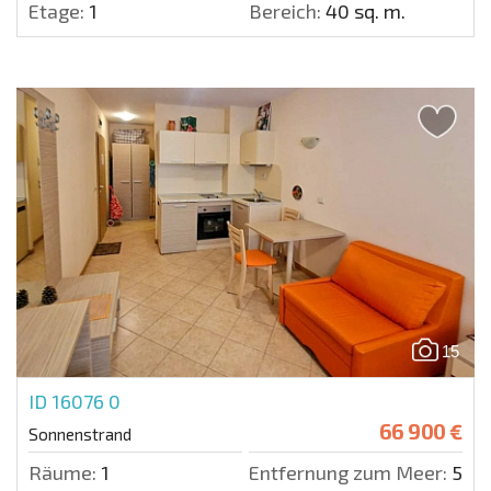
Etage:
1
Bereich:
40 sq. m.
15
ID 16076
0
66 900 €
Sonnenstrand
Räume:
1
Entfernung zum Meer:
500 