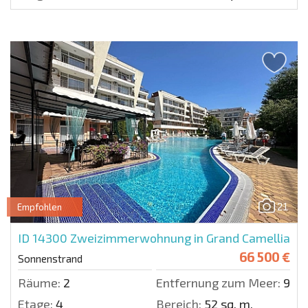
21
Empfohlen
ID 14300
Zweizimmerwohnung in Grand Camellia
66 500 €
Sonnenstrand
Räume:
2
Entfernung zum Meer:
900 
Etage:
4
Bereich:
52 sq. m.