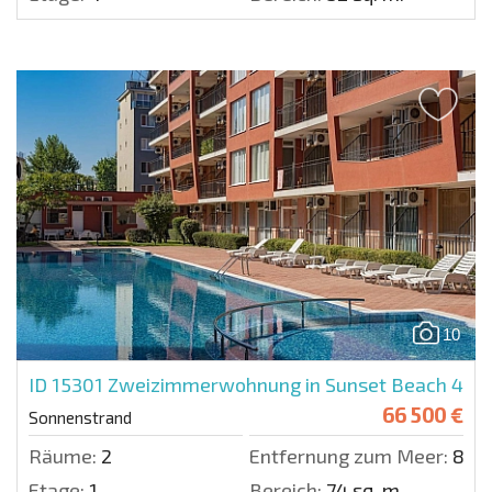
10
ID 15301
Zweizimmerwohnung in Sunset Beach 4
66 500 €
Sonnenstrand
Räume:
2
Entfernung zum Meer:
800
Etage:
1
Bereich:
74 sq. m.