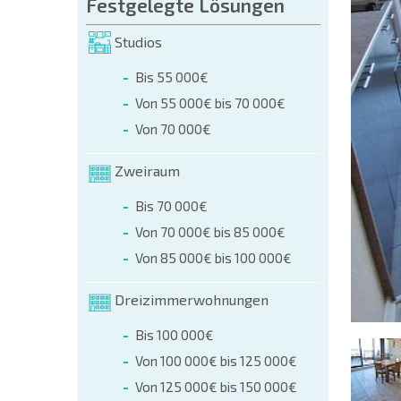
üllen (name, E-mail, phone)
Festgelegte Lösungen
Studios
r
Bis 55 000€
 telefonisch:
Von 55 000€ bis 70 000€
+359 8 9797 99 03
Von 70 000€
Zweiraum
Bis 70 000€
Von 70 000€ bis 85 000€
Von 85 000€ bis 100 000€
Dreizimmerwohnungen
Bis 100 000€
Von 100 000€ bis 125 000€
Von 125 000€ bis 150 000€