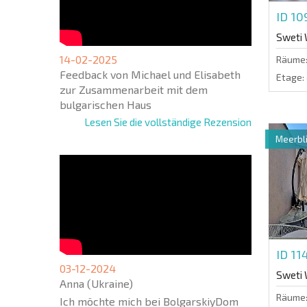
ID 1
Sweti 
14-02-2025
Räume
Feedback von Michael und Elisabeth
Etage:
zur Zusammenarbeit mit dem
bulgarischen Haus
Lesen Sie die vollständige Rezension
Meerbli
ID 1
03-12-2024
Sweti 
Anna (Ukraine)
Räume
Ich möchte mich bei BolgarskiyDom