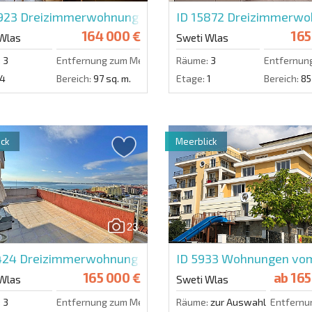
0923
Dreizimmerwohnung in Freedom
ID 15872
Dreizimmerwohn
164 000 €
165
Wlas
Sweti Wlas
:
3
Entfernung zum Meer:
900 m.
Räume:
3
Entfernun
4
Bereich:
97 sq. m.
Etage:
1
Bereich:
85
ck
Meerblick
23
1424
Dreizimmerwohnung in Lazur 5
ID 5933
Wohnungen vom E
165 000 €
ab
165
Wlas
Sweti Wlas
:
3
Entfernung zum Meer:
150 m.
Räume:
zur Auswahl
Entfernu