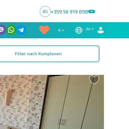
+359 56 919 898
BG
de
€
Filter nach Komplexen