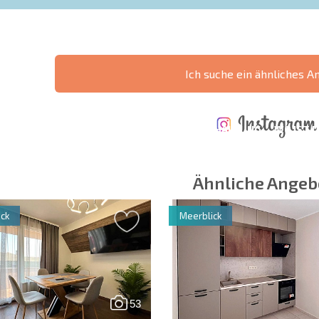
Ich suche ein ähnliches A
ÄHRLICHE KOSTEN
KOSTEN BEIM
FÜR DIE
TERTES
KAUF EINER
INSTANDHALTUNG
WO IST D
NGEBOT
IMMOBILIE
VON IMMOBILIEN
RENDITE
Ähnliche Angeb
ck
Meerblick
 Felder
Newsletter abonn
Nutzung Ihrer Dat
53