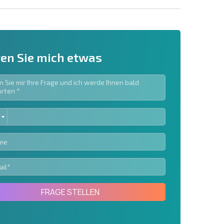
en Sie mich etwas
ED
ieren | Durch Anklicken des Buttons stimmen Sie der
TES
en zu.
Eine Nachricht schicken
FRAGE STELLEN