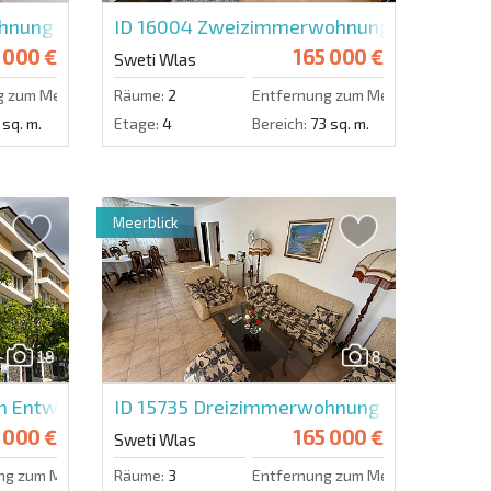
ung in Dolce Vita 1
ID 16004
Zweizimmerwohnung in Arena 1
 000 €
165 000 €
Sweti Wlas
g zum Meer:
50 m.
Räume:
2
Entfernung zum Meer:
200 m.
 sq. m.
Etage:
4
Bereich:
73 sq. m.
Meerblick
18
8
ntwickler in Grand Villa
ID 15735
Dreizimmerwohnung in Sun Palac
 000 €
165 000 €
Sweti Wlas
ng zum Meer:
300 m.
Räume:
3
Entfernung zum Meer:
10 m.