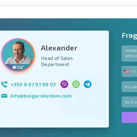
Frag
Alexander
Head of Sales
e Felder
Department
den
+1
UNIT
Newsletter abonn
STA
Nutzung Ihrer Dat
+1
+359 8 97 97 99 03
info@bolgarskiydom.com