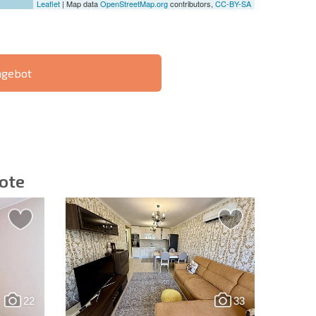
Leaflet
| Map data
OpenStreetMap.org
contributors,
CC-BY-SA
ngebot
IE 6%-
РАССРОЧКА В
?
FERNTRANSAKTION
БОЛГАРИИ
ote
ieren | Durch Anklicken des Buttons stimmen Sie der
en zu.
22
33
Eine Nachricht schicken