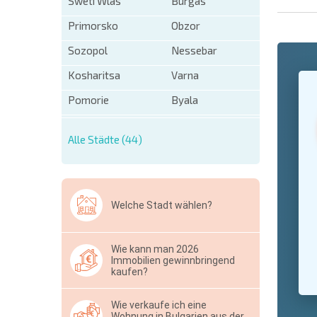
Sweti Wlas
Burgas
Primorsko
Obzor
Sozopol
Nessebar
+1
Kosharitsa
Varna
United
States
Pomorie
Byala
+1
* Benötigt
Alle Städte (44)
Ausblen
Welche Stadt wählen?
Wie kann man 2026
Immobilien gewinnbringend
kaufen?
Wie verkaufe ich eine
Wohnung in Bulgarien aus der