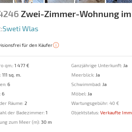
14246
Zwei-Zimmer-Wohnung im 
:
Sweti Wlas
isionsfrei für den Käufer
ro qm.:
1 477 €
Ganzjährige Unterkunft:
Ja
:
111 sq. m.
Meerblick:
Ja
en:
6
Schwimmbad:
Ja
:
6
Möbel:
Ja
der Räume:
2
Wartungsgebühr:
40 €
ahl der Badezimmer:
1
Objektstatus:
Verkaufte Imm
ung zum Meer (m):
30 m