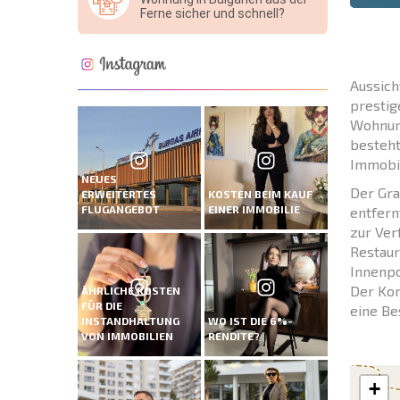
Ferne sicher und schnell?
Aussich
prestig
Wohnung
besteht
Immobil
NEUES
Der Gra
ERWEITERTES
KOSTEN BEIM KAUF
FLUGANGEBOT
EINER IMMOBILIE
entfern
zur Ver
Restaur
Innenpo
Der Kom
ÄHRLICHE KOSTEN
FÜR DIE
eine Be
INSTANDHALTUNG
WO IST DIE 6%-
VON IMMOBILIEN
RENDITE?
+