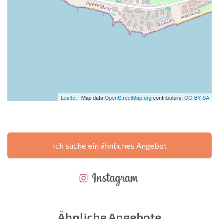
Leaflet
| Map data
OpenStreetMap.org
contributors,
CC-BY-SA
Ich suche ein ähnliches Angebot
NEUES ERWEITERTES FLUGANGEBOT
KOSTEN BEIM KAUF EINER IMMOBILIE
ÄHRLICHE KOSTEN FÜR DIE INSTANDHALTUNG VON IMMOBILIEN
Ähnliche Angebote