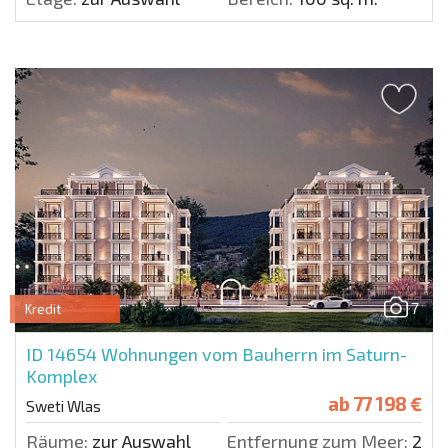
7
Kredit
ID 14654
Wohnungen vom Bauherrn im Saturn-
Komplex
ab
77 198 €
Sweti Wlas
Räume:
zur Auswahl
Entfernung zum Meer:
200 