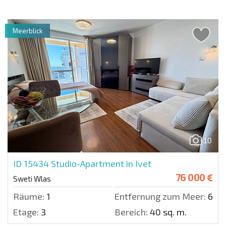
Meerblick
10
ID 15434
Studio-Apartment in Ivet
76 000 €
Sweti Wlas
Räume:
1
Entfernung zum Meer:
600 
Etage:
3
Bereich:
40 sq. m.