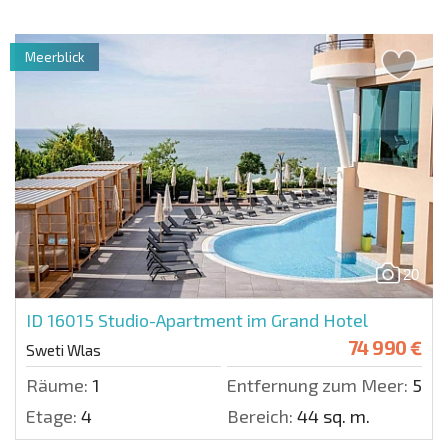
Meerblick
20
ID 16015
Studio-Apartment im Grand Hotel
74 990 €
Sweti Wlas
Räume:
1
Entfernung zum Meer:
50 m
Etage:
4
Bereich:
44 sq. m.