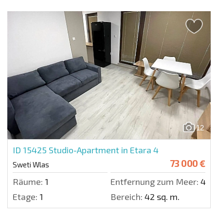
12
ID 15425
Studio-Apartment in Etara 4
73 000 €
Sweti Wlas
Räume:
1
Entfernung zum Meer:
400
Etage:
1
Bereich:
42 sq. m.