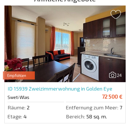
24
Empfohlen
ID 15939
Zweizimmerwohnung in Golden Eye
72 500 €
Sweti Wlas
Räume:
2
Entfernung zum Meer:
700 
Etage:
4
Bereich:
58 sq. m.