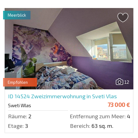
Meerblick
12
Empfohlen
ID 14524
Zweizimmerwohnung in Sveti Vlas
73 000 €
Sweti Wlas
Räume:
2
Entfernung zum Meer:
400
Etage:
3
Bereich:
63 sq. m.