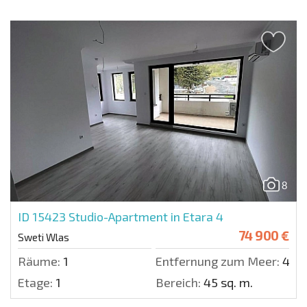
8
ID 15423
Studio-Apartment in Etara 4
74 900 €
Sweti Wlas
Räume:
1
Entfernung zum Meer:
400
Etage:
1
Bereich:
45 sq. m.