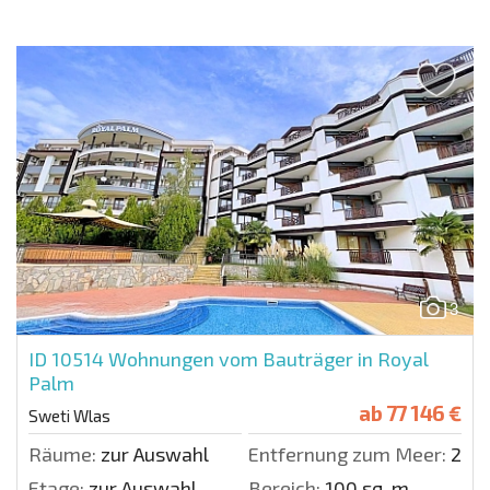
3
ID 10514
Wohnungen vom Bauträger in Royal
Palm
ab
77 146 €
Sweti Wlas
Räume:
zur Auswahl
Entfernung zum Meer:
200 
Etage:
zur Auswahl
Bereich:
100 sq. m.