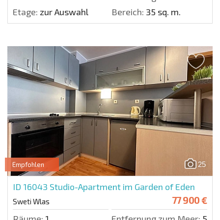
Etage:
zur Auswahl
Bereich:
35 sq. m.
25
Empfohlen
ID 16043
Studio-Apartment im Garden of Eden
77 900 €
Sweti Wlas
Räume:
1
Entfernung zum Meer:
50 m