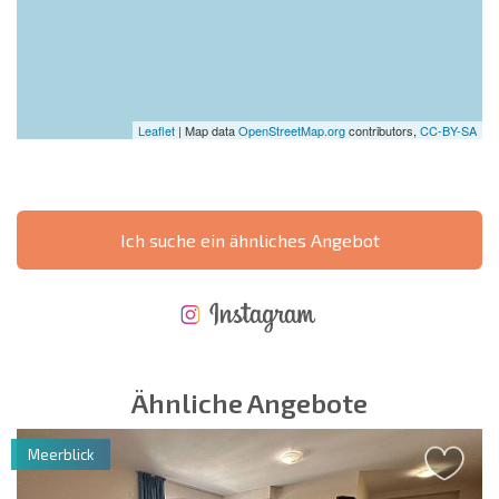
Leaflet
| Map data
OpenStreetMap.org
contributors,
CC-BY-SA
Ich suche ein ähnliches Angebot
NEUES ERWEITERTES FLUGANGEBOT
KOSTEN BEIM KAUF EINER IMMOBILIE
ÄHRLICHE KOSTEN FÜR DIE INSTANDHALTUNG VON IMMOBILIEN
Ähnliche Angebote
Meerblick