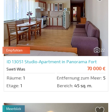
22
Empfohlen
ID 13051
Studio-Apartment in Panorama Fort
70 000 €
Sweti Wlas
Räume:
1
Entfernung zum Meer:
50 m
Etage:
1
Bereich:
45 sq. m.
Meerblick