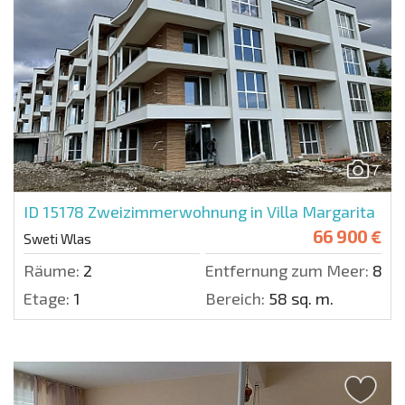
7
ID 15178
Zweizimmerwohnung in Villa Margarita
66 900 €
Sweti Wlas
Räume:
2
Entfernung zum Meer:
800
Etage:
1
Bereich:
58 sq. m.