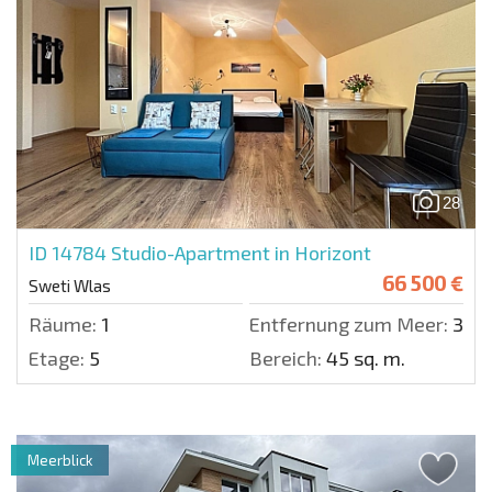
28
ID 14784
Studio-Apartment in Horizont
66 500 €
Sweti Wlas
Räume:
1
Entfernung zum Meer:
300 
Etage:
5
Bereich:
45 sq. m.
Meerblick