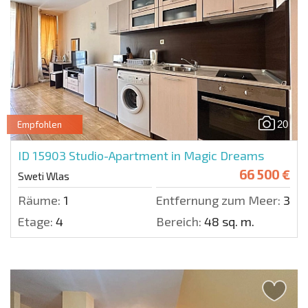
20
Empfohlen
ID 15903
Studio-Apartment in Magic Dreams
66 500 €
Sweti Wlas
Räume:
1
Entfernung zum Meer:
300 
Etage:
4
Bereich:
48 sq. m.