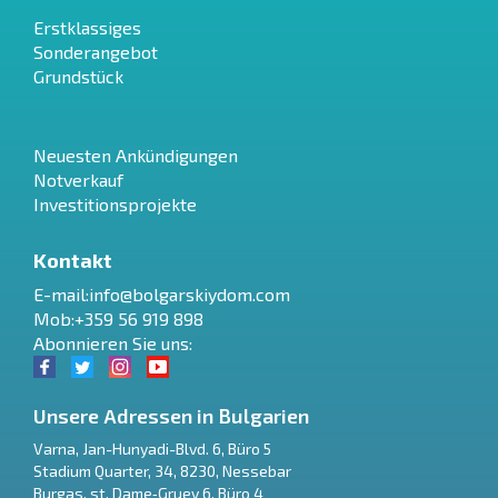
Erstklassiges
Sonderangebot
Grundstück
Neuesten Ankündigungen
Notverkauf
Investitionsprojekte
Kontakt
E-mail:
info@bolgarskiydom.com
Mob:+359 56 919 898
Abonnieren Sie uns:
Unsere Adressen in Bulgarien
Varna
,
Jan-Hunyadi-Blvd. 6, Büro 5
Stadium Quarter, 34
,
8230
,
Nessebar
RU
Burgas
,
st. Dame‑Gruev 6, Büro 4