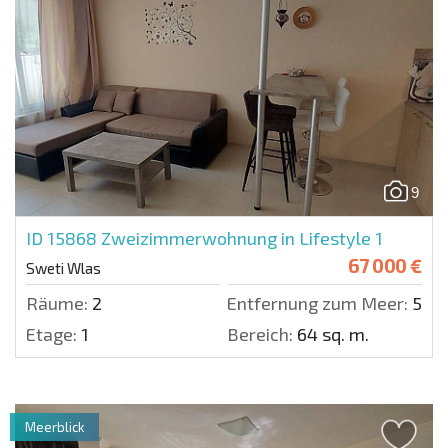
9
ID 15868
Zweizimmerwohnung in Lifestyle 1
67 000 €
Sweti Wlas
Räume:
2
Entfernung zum Meer:
500 
Etage:
1
Bereich:
64 sq. m.
Meerblick