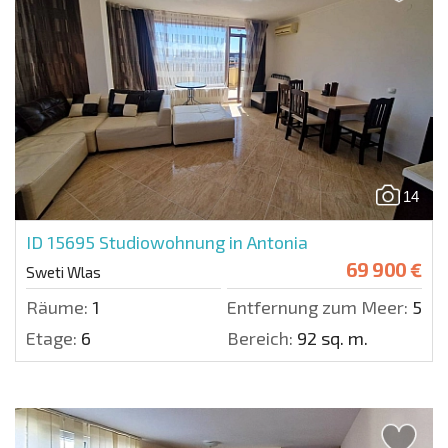
14
ID 15695
Studiowohnung in Antonia
69 900 €
Sweti Wlas
Räume:
1
Entfernung zum Meer:
500 
Etage:
6
Bereich:
92 sq. m.