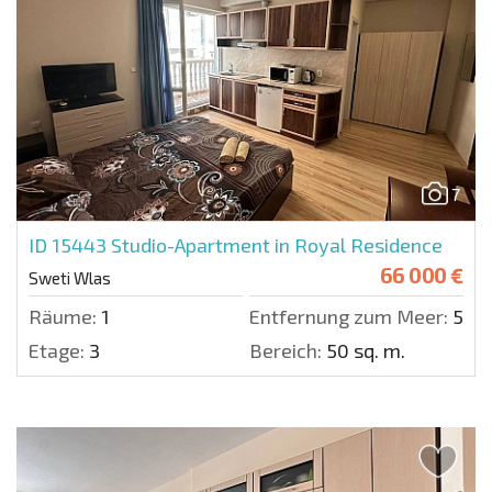
7
ID 15443
Studio-Apartment in Royal Residence
66 000 €
Sweti Wlas
Räume:
1
Entfernung zum Meer:
500 
Etage:
3
Bereich:
50 sq. m.