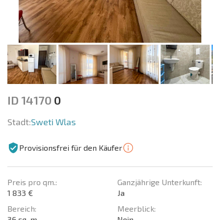
ID 14170
0
Stadt:
Sweti Wlas
Provisionsfrei für den Käufer
Preis pro qm.:
Ganzjährige Unterkunft:
1 833 €
Ja
Bereich:
Meerblick:
36 sq. m.
Nein