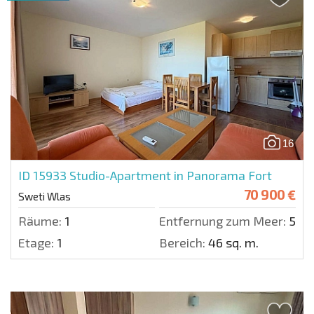
16
ID 15933
Studio-Apartment in Panorama Fort
70 900 €
Sweti Wlas
Räume:
1
Entfernung zum Meer:
50 m
Etage:
1
Bereich:
46 sq. m.