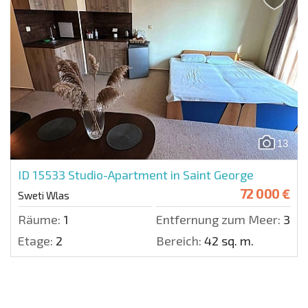
13
ID 15533
Studio-Apartment in Saint George
72 000 €
Sweti Wlas
Räume:
1
Entfernung zum Meer:
300 
Etage:
2
Bereich:
42 sq. m.