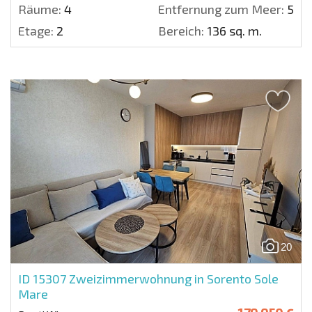
Räume:
4
Entfernung zum Meer:
50 m
Etage:
2
Bereich:
136 sq. m.
20
ID 15307
Zweizimmerwohnung in Sorento Sole
Mare