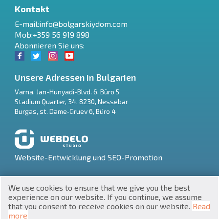
Kontakt
E-mail:
info@bolgarskiydom.com
Mob:+359 56 919 898
Abonnieren Sie uns:
Unsere Adressen in Bulgarien
Varna
,
Jan-Hunyadi-Blvd. 6, Büro 5
Stadium Quarter, 34
,
8230
,
Nessebar
RU
Burgas
,
st. Dame‑Gruev 6, Büro 4
€
EN
$
UA
Website-Entwicklung und SEO-Promotion
₽
PL
We use cookies to ensure that we give you the best
₴
DE
experience on our website. If you continue, we assume
that you consent to receive cookies on our website.
Read
zł
BG
UNIC 201160903
more