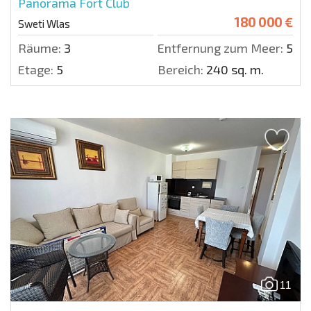
Panorama Fort Club
180 000 €
Sweti Wlas
Räume:
3
Entfernung zum Meer:
50 m
Etage:
5
Bereich:
240 sq. m.
11