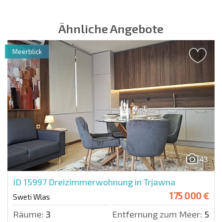
NEUES ERWEITERTES FLUGANGEBOT
KOSTEN BEIM KAUF EINER IMMOBILIE
ÄHRLICHE KOSTEN FÜR DIE INSTANDHALTUNG VON IMMOBILIEN
Ähnliche Angebote
Meerblick
43
ID 15997
Dreizimmerwohnung in Trjawna
175 000 €
Sweti Wlas
Räume:
3
Entfernung zum Meer:
50 m