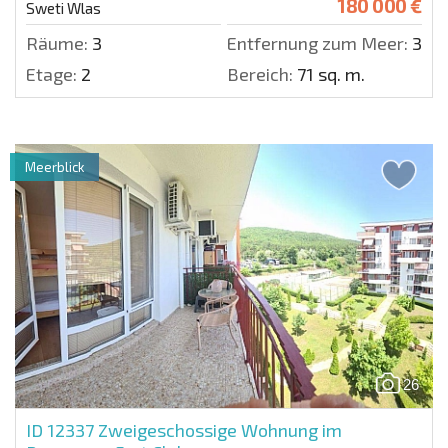
180 000 €
Sweti Wlas
Räume:
3
Entfernung zum Meer:
300 
Etage:
2
Bereich:
71 sq. m.
Meerblick
26
ID 12337
Zweigeschossige Wohnung im