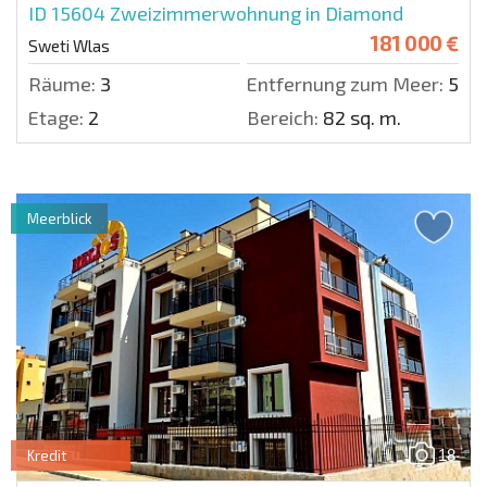
ID 15604
Zweizimmerwohnung in Diamond
181 000 €
Sweti Wlas
Räume:
3
Entfernung zum Meer:
50 m
Etage:
2
Bereich:
82 sq. m.
Meerblick
18
Kredit