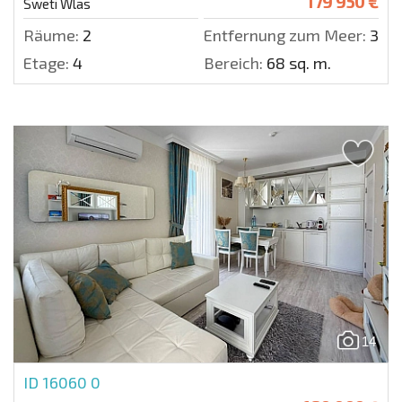
179 950 €
Sweti Wlas
Räume:
2
Entfernung zum Meer:
300 
Etage:
4
Bereich:
68 sq. m.
14
ID 16060
0