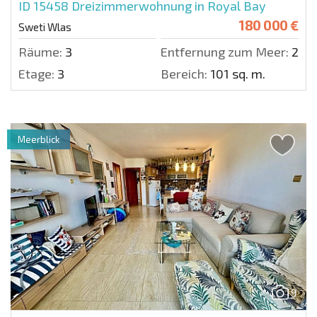
ID 15458
Dreizimmerwohnung in Royal Bay
180 000 €
Sweti Wlas
Räume:
3
Entfernung zum Meer:
200 
Etage:
3
Bereich:
101 sq. m.
Meerblick
9