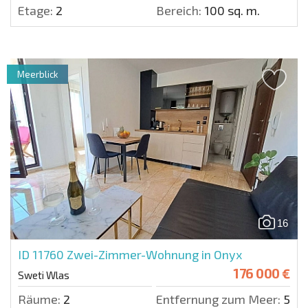
Etage:
2
Bereich:
100 sq. m.
Meerblick
16
ID 11760
Zwei-Zimmer-Wohnung in Onyx
176 000 €
Sweti Wlas
Räume:
2
Entfernung zum Meer:
50 m