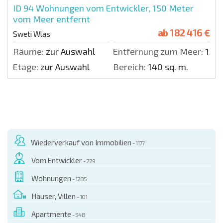
ID 94
Wohnungen vom Entwickler, 150 Meter
vom Meer entfernt
ab
182 416 €
Sweti Wlas
Räume:
zur Auswahl
Entfernung zum Meer:
150 
Etage:
zur Auswahl
Bereich:
140 sq. m.
Wiederverkauf von Immobilien
- 1177
Vom Entwickler
- 229
Wohnungen
- 1285
Häuser, Villen
- 101
Apartmente
- 548