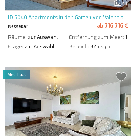
44
ID 6040
Apartments in den Gärten von Valencia
ab
716 716 €
Nessebar
Räume:
zur Auswahl
Entfernung zum Meer:
100 
Etage:
zur Auswahl
Bereich:
326 sq. m.
Meerblick