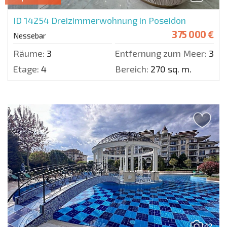
ID 14254
Dreizimmerwohnung in Poseidon
375 000 €
Nessebar
Räume:
3
Entfernung zum Meer:
350 
Etage:
4
Bereich:
270 sq. m.
42