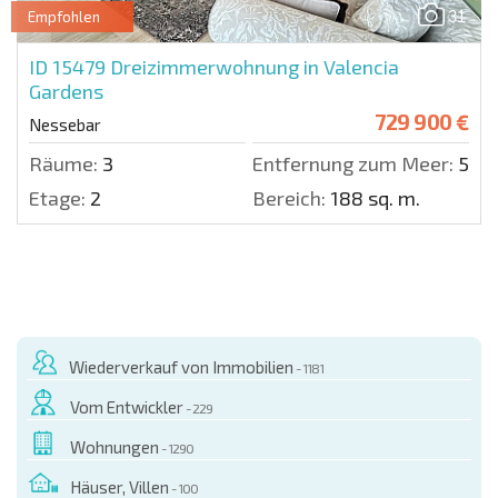
31
Empfohlen
ID 15479
Dreizimmerwohnung in Valencia
Gardens
729 900 €
Nessebar
Räume:
3
Entfernung zum Meer:
50 m
Etage:
2
Bereich:
188 sq. m.
Wiederverkauf von Immobilien
- 1181
Vom Entwickler
- 229
Wohnungen
- 1290
Häuser, Villen
- 100