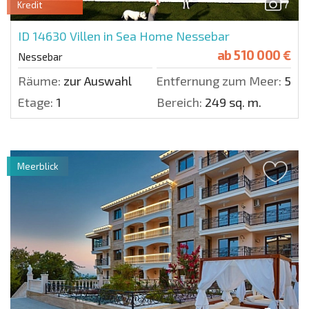
7
Kredit
ID 14630
Villen in Sea Home Nessebar
ab
510 000 €
Nessebar
Räume:
zur Auswahl
Entfernung zum Meer:
500 
Etage:
1
Bereich:
249 sq. m.
Meerblick