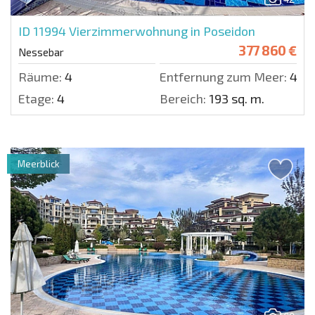
ID 11994
Vierzimmerwohnung in Poseidon
377 860 €
Nessebar
Räume:
4
Entfernung zum Meer:
400
Etage:
4
Bereich:
193 sq. m.
Meerblick