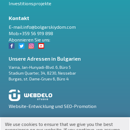
Investitionsprojekte
Kontakt
E-mail:
info@bolgarskiydom.com
Mob:+359 56 919 898
Abonnieren Sie uns:
Unsere Adressen in Bulgarien
Varna
,
Jan-Hunyadi-Blvd. 6, Büro 5
Stadium Quarter, 34
,
8230
,
Nessebar
RU
Burgas
,
st. Dame‑Gruev 6, Büro 4
€
EN
$
UA
Website-Entwicklung und SEO-Promotion
₽
PL
We use cookies to ensure that we give you the best
₴
DE
experience on our website. If you continue, we assume