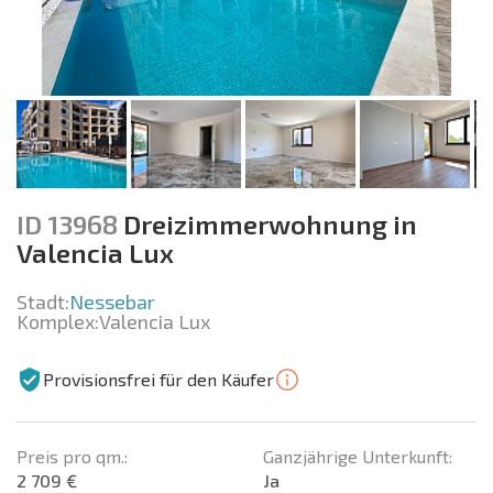
ID 13968
Dreizimmerwohnung in
Valencia Lux
Stadt:
Nessebar
Komplex:
Valencia Lux
Provisionsfrei für den Käufer
Preis pro qm.:
Ganzjährige Unterkunft:
2 709 €
Ja