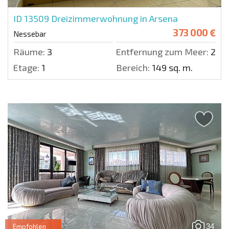
ID 13509
Dreizimmerwohnung in Arsena
373 000 €
Nessebar
Räume:
3
Entfernung zum Meer:
20 m
Etage:
1
Bereich:
149 sq. m.
34
Empfohlen