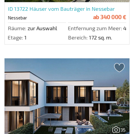
ID 13722
Häuser vom Bauträger in Nessebar
ab
340 000 €
Nessebar
Räume:
zur Auswahl
Entfernung zum Meer:
400
Etage:
1
Bereich:
172 sq. m.
35