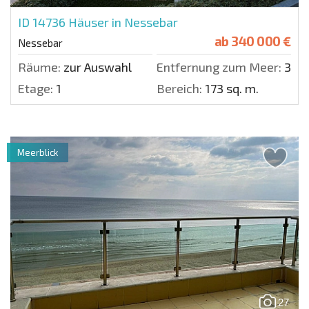
ID 14736
Häuser in Nessebar
ab
340 000 €
Nessebar
Räume:
zur Auswahl
Entfernung zum Meer:
300 
Etage:
1
Bereich:
173 sq. m.
Meerblick
27