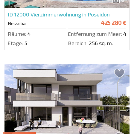
60
ID 12000
Vierzimmerwohnung in Poseidon
425 280 €
Nessebar
Räume:
4
Entfernung zum Meer:
400
Etage:
5
Bereich:
256 sq. m.