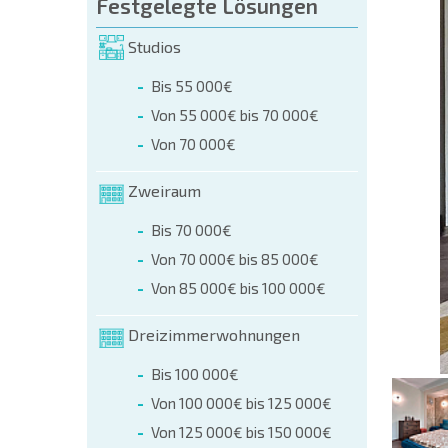
üllen (name, E-mail, phone)
Festgelegte Lösungen
Studios
r
Bis 55 000€
 telefonisch:
Von 55 000€ bis 70 000€
+359 8 9797 99 03
Von 70 000€
Zweiraum
Bis 70 000€
Von 70 000€ bis 85 000€
Von 85 000€ bis 100 000€
Dreizimmerwohnungen
Bis 100 000€
Von 100 000€ bis 125 000€
Von 125 000€ bis 150 000€