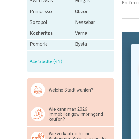
Sweti Wlas
Burgas
Entfern
Primorsko
Obzor
Sozopol
Nessebar
Kosharitsa
Varna
Pomorie
Byala
+1
United
States
+1
Alle Städte (44)
* Benötigt
Ausblen
Welche Stadt wählen?
Wie kann man 2026
Immobilien gewinnbringend
kaufen?
Wie verkaufe ich eine
Wohnung in Bulgarien aus der