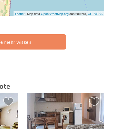
Leaflet
| Map data
OpenStreetMap.org
contributors,
CC-BY-SA
te mehr wissen
IE 6%-
РАССРОЧКА В
?
FERNTRANSAKTION
БОЛГАРИИ
ote
ieren | Durch Anklicken des Buttons stimmen Sie der
en zu.