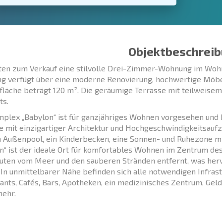
Objektbeschreib
ten zum Verkauf eine stilvolle Drei-Zimmer-Wohnung im Woh
 verfügt über eine moderne Renovierung, hochwertige Möbe
läche beträgt 120 m². Die geräumige Terrasse mit teilweisem 
ts.
plex „Babylon“ ist für ganzjähriges Wohnen vorgesehen und
 mit einzigartiger Architektur und Hochgeschwindigkeitsau
in Außenpool, ein Kinderbecken, eine Sonnen- und Ruhezone mit
n“ ist der ideale Ort für komfortables Wohnen im Zentrum de
ten vom Meer und den sauberen Stränden entfernt, was her
. In unmittelbarer Nähe befinden sich alle notwendigen Infras
ants, Cafés, Bars, Apotheken, ein medizinisches Zentrum, Geld
mehr.