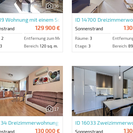
36
19
Wohnung mit einem Schlafzimmer in Sunny Beach
ID 14700
Dreizimmerwoh
129 900 €
130
nstrand
Sonnenstrand
:
2
Entfernung zum Meer:
500 m.
Räume:
3
Entfernun
3
Bereich:
120 sq. m.
Etage:
3
Bereich:
89
17
134
Dreizimmerwohnung in Messembria Palace
ID 16033
Zweizimmerwo
130 000 €
130
nstrand
Sonnenstrand