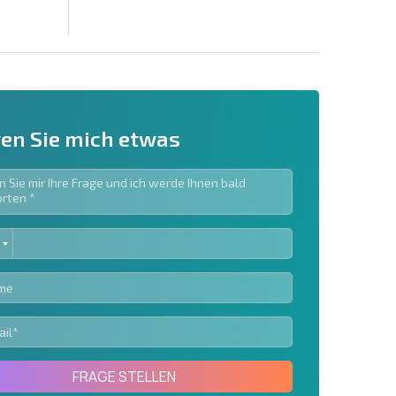
en Sie mich etwas
ED
ieren | Durch Anklicken des Buttons stimmen Sie der
TES
en zu.
Eine Nachricht schicken
FRAGE STELLEN