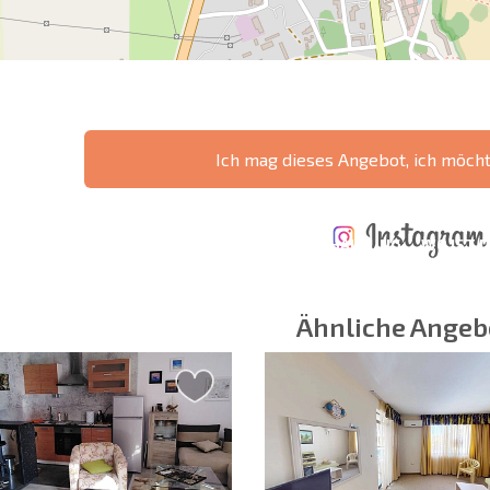
Ich mag dieses Angebot, ich möch
ÄHRLICHE KOSTEN
KOSTEN BEIM
FÜR DIE
TERTES
KAUF EINER
INSTANDHALTUNG
WO IST D
NGEBOT
IMMOBILIE
VON IMMOBILIEN
RENDITE
Ähnliche Angeb
 Felder
Newsletter abonn
Nutzung Ihrer Dat