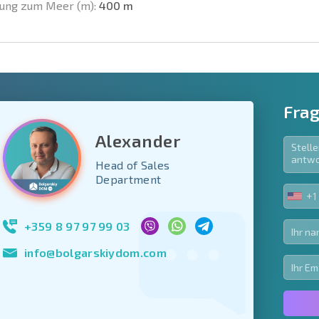
ung zum Meer (m):
400 m
Frag
Alexander
Head of Sales
e Felder
Department
den
+1
UNIT
Newsletter abonn
STA
Nutzung Ihrer Dat
+1
+359 8 97 97 99 03
info@bolgarskiydom.com