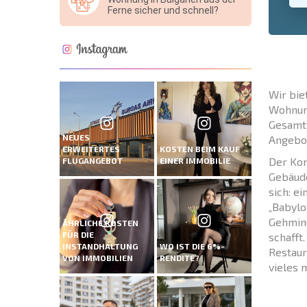
Ferne sicher und schnell?
Wir bie
Wohnung
Gesamtf
NEUES
Angebo
ERWEITERTES
KOSTEN BEIM KAUF
Der Kom
FLUGANGEBOT
EINER IMMOBILIE
Gebäude
sich: e
„Babylo
Gehminu
ÄHRLICHE KOSTEN
FÜR DIE
schafft
INSTANDHALTUNG
WO IST DIE 6%-
Restaur
VON IMMOBILIEN
RENDITE?
vieles 