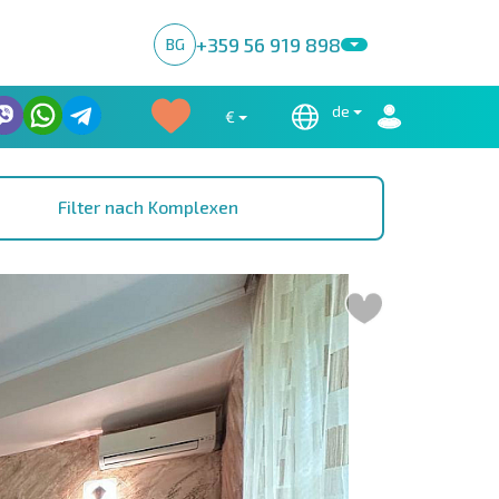
+359 56 919 898
BG
de
€
Filter nach Komplexen