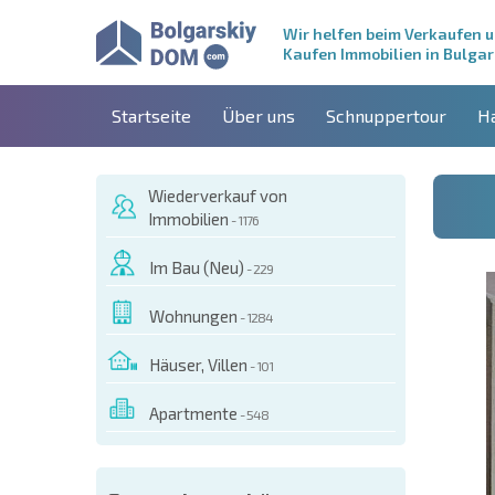
Wir helfen beim Verkaufen 
Kaufen Immobilien in Bulgar
Startseite
Über uns
Schnuppertour
H
Wiederverkauf von
Immobilien
- 1176
Im Bau (Neu)
- 229
Wohnungen
- 1284
Häuser, Villen
- 101
Apartmente
- 548
ESEM OBJEKT BESTELLEN