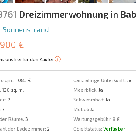
3761
Dreizimmerwohnung in Bab
:
Sonnenstrand
 900 €
isionsfrei für den Käufer
ro qm.:
1 083 €
Ganzjährige Unterkunft:
Ja
:
120 sq. m.
Meerblick:
Ja
en:
7
Schwimmbad:
Ja
:
7
Möbel:
Ja
der Räume:
3
Wartungsgebühr:
8 €
ahl der Badezimmer:
2
Objektstatus:
Verfügbar