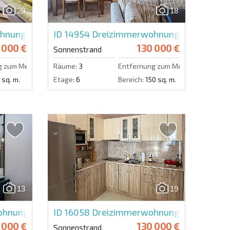
29
18
Eine Nachricht schicken
nung in Avalon
ID 14954
Dreizimmerwohnung in Balkan Br
 000 €
130 000 €
Sonnenstrand
g zum Meer:
350 m.
Räume:
3
Entfernung zum Meer:
700 m.
 sq. m.
Etage:
6
Bereich:
150 sq. m.
13
19
hnung im Emilia Romana Verde
ID 16058
Dreizimmerwohnung im Harmony 
 000 €
130 000 €
Sonnenstrand