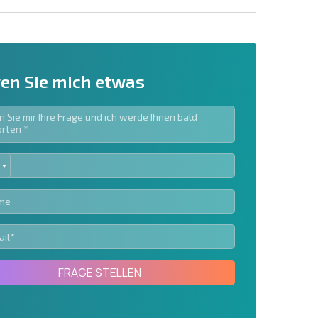
en Sie mich etwas
ED
ieren | Durch Anklicken des Buttons stimmen Sie der
TES
en zu.
Eine Nachricht schicken
FRAGE STELLEN