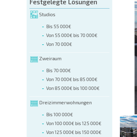
üllen (name, E-mail, phone)
Festgelegte Lösungen
Studios
r
Bis 55 000€
 telefonisch:
Von 55 000€ bis 70 000€
+359 8 9797 99 03
Von 70 000€
Zweiraum
Bis 70 000€
Von 70 000€ bis 85 000€
Von 85 000€ bis 100 000€
Dreizimmerwohnungen
Bis 100 000€
Von 100 000€ bis 125 000€
Von 125 000€ bis 150 000€