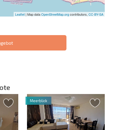
Leaflet
| Map data
OpenStreetMap.org
contributors,
CC-BY-SA
ngebot
IE 6%-
РАССРОЧКА В
?
FERNTRANSAKTION
БОЛГАРИИ
ote
Meerblick
ieren | Durch Anklicken des Buttons stimmen Sie der
en zu.