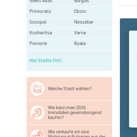
Sweti Wlas
Burgas
Primorsko
Obzor
Sozopol
Nessebar
+1
Kosharitsa
Varna
United
States
Pomorie
Byala
+1
* Benötigt
Alle Städte (44)
Ausblen
Welche Stadt wählen?
Wie kann man 2026
Immobilien gewinnbringend
kaufen?
Wie verkaufe ich eine
Wohnung in Bulgarien aus der