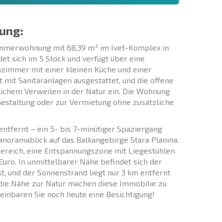
ung:
immerwohnung mit 68,39 m² im Ivet-Komplex in
det sich im 5 Stock und verfügt über eine
nzimmer mit einer kleinen Küche und einer
mit Sanitäranlagen ausgestattet, und die offene
lichem Verweilen in der Natur ein. Die Wohnung
n Gestaltung oder zur Vermietung ohne zusätzliche
ntfernt – ein 5- bis 7-minütiger Spaziergang
Panoramablick auf das Balkangebirge Stara Planina.
rbereich, eine Entspannungszone mit Liegestühlen
uro. In unmittelbarer Nähe befindet sich der
st, und der Sonnenstrand liegt nur 3 km entfernt
 die Nähe zur Natur machen diese Immobilie zu
einbaren Sie noch heute eine Besichtigung!