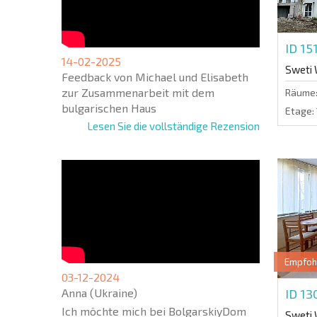
ID 15
14-02-2025
Sweti 
Feedback von Michael und Elisabeth
zur Zusammenarbeit mit dem
Räume
bulgarischen Haus
Etage:
Lesen Sie die vollständige Rezension
Empfoh
03-12-2024
Anna (Ukraine)
ID 13
Ich möchte mich bei BolgarskiyDom
Sweti 