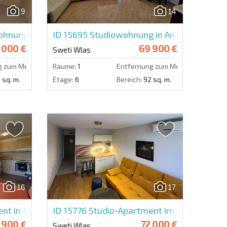
9
14
Eine Nachricht schicken
nung in Lifestyle 1
ID 15695
Studiowohnung in Antonia
 000 €
69 900 €
Sweti Wlas
g zum Meer:
500 m.
Räume:
1
Entfernung zum Meer:
500 m.
 sq. m.
Etage:
6
Bereich:
92 sq. m.
16
17
ent in Panorama Fort
ID 15776
Studio-Apartment im Premier For
 900 €
72 000 €
Sweti Wlas