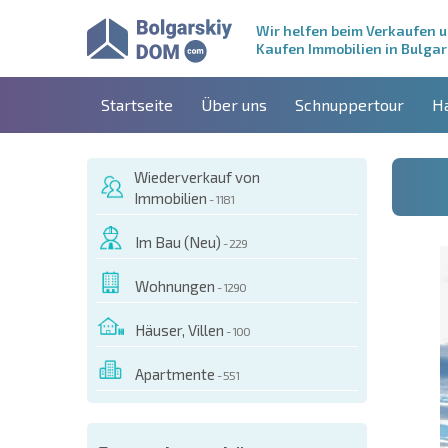
Wir helfen beim Verkaufen 
Kaufen Immobilien in Bulgar
Startseite
Über uns
Schnuppertour
H
Wiederverkauf von
Immobilien
- 1181
Im Bau (Neu)
- 229
Wohnungen
- 1290
Häuser, Villen
- 100
Apartmente
- 551
ESEM OBJEKT BESTELLEN