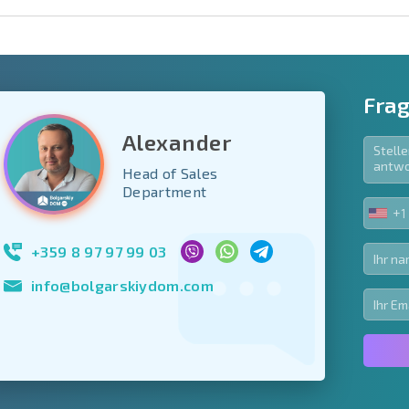
Frag
Alexander
Head of Sales
e Felder
Department
den
+1
UNIT
Newsletter abonn
STA
Nutzung Ihrer Dat
+1
+359 8 97 97 99 03
info@bolgarskiydom.com