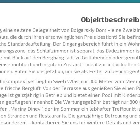
Objektbeschreib
, eine seltene Gelegenheit von Bolgarskiy Dom – eine Zweiz
las, die durch ihren erschwinglichen Preis besticht! Sie befin
che Standardaufteilung: Der Eingangsbereich führt in ein Woh
nungszone, das Schlafzimmer ist separat, das Badezimmer ist 
e mit Blick auf den Berghang lädt zu Grillabenden oder gemüt
lweise möbliert und in gutem Zustand – ideal zur individuelle
ionen. Rufen Sie uns jetzt an, um sie als Erster zu besichtigen!
nkomplex Ivet liegt in Sweti Wlas, nur 300 Meter vom Meer e
ie frische Bergluft. Von der Terrasse aus genießen Sie einen 
age ist ganzjährig in Betrieb und bietet einen Pool mit Kinde
en gepflegten Innenhof. Die Wartungsgebühr beträgt nur 300 E
fen „Marina Dinevi“, der im Sommer ein lebhafter Treffpunkt i
nen Stränden und Restaurants. Die ganzjährige Betreuung und
esonderem – kontaktieren Sie uns für weitere Details und ver