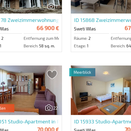
7
178
Zweizimmerwohnung in Villa Margarita
ID 15868
Zweizimmerwoh
66 900 €
67
Wlas
Sweti Wlas
:
2
Entfernung zum Meer:
800 m.
Räume:
2
Entfernun
1
Bereich:
58 sq. m.
Etage:
1
Bereich:
64
Meerblick
22
len
051
Studio-Apartment in Panorama Fort
ID 15933
Studio-Apartm
70 000 €
70
Wlas
Sweti Wlas