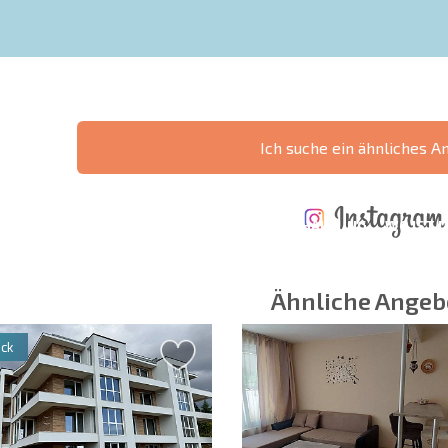
Ich suche ein ähnliches A
ÄHRLICHE KOSTEN
KOSTEN BEIM
FÜR DIE
TERTES
KAUF EINER
INSTANDHALTUNG
WO IST D
NGEBOT
IMMOBILIE
VON IMMOBILIEN
RENDITE
Ähnliche Angeb
ck
 Felder
Newsletter abonn
Nutzung Ihrer Dat