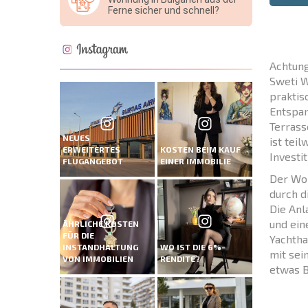
Ferne sicher und schnell?
Achtung
Sweti W
praktis
Entspan
Terrass
NEUES
ist tei
ERWEITERTES
KOSTEN BEIM KAUF
Investit
FLUGANGEBOT
EINER IMMOBILIE
Der Woh
durch d
Die Anl
und ein
ÄHRLICHE KOSTEN
FÜR DIE
Yachtha
INSTANDHALTUNG
WO IST DIE 6%-
mit sei
VON IMMOBILIEN
RENDITE?
etwas B