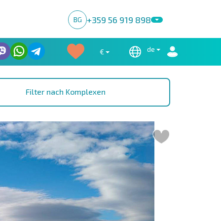
+359 56 919 898
BG
de
€
Filter nach Komplexen