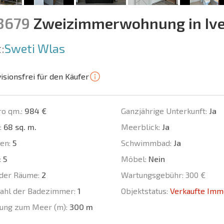
13679
Zweizimmerwohnung in Ive
:
Sweti Wlas
isionsfrei für den Käufer
ro qm.:
984 €
Ganzjährige Unterkunft:
Ja
:
68 sq. m.
Meerblick:
Ja
en:
5
Schwimmbad:
Ja
:
5
Möbel:
Nein
der Räume:
2
Wartungsgebühr:
300 €
ahl der Badezimmer:
1
Objektstatus:
Verkaufte Imm
ung zum Meer (m):
300 m