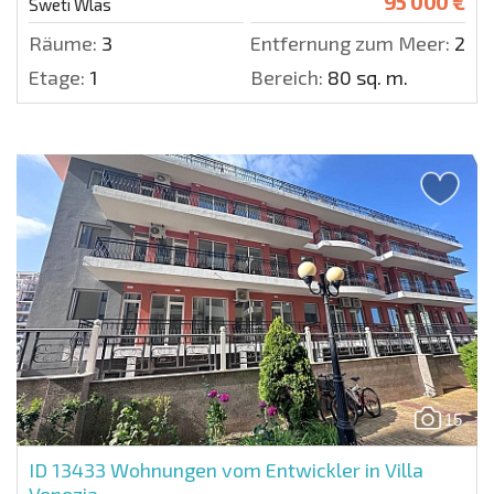
95 000 €
Sweti Wlas
Räume:
3
Entfernung zum Meer:
200 
Etage:
1
Bereich:
80 sq. m.
15
ID 13433
Wohnungen vom Entwickler in Villa