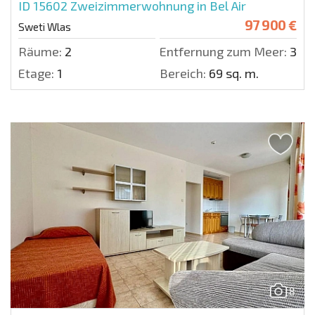
ID 15602
Zweizimmerwohnung in Bel Air
97 900 €
Sweti Wlas
Räume:
2
Entfernung zum Meer:
300 
Etage:
1
Bereich:
69 sq. m.
8