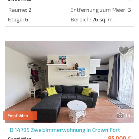
Räume:
2
Entfernung zum Meer:
300 
Etage:
6
Bereich:
76 sq. m.
19
Empfohlen
ID 14795
Zweizimmerwohnung in Crown Fort
95 000 €