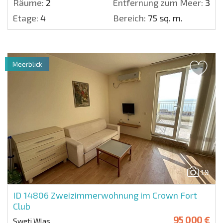
Räume:
2
Entfernung zum Meer:
300 
Etage:
4
Bereich:
75 sq. m.
Meerblick
19
ID 14806
Zweizimmerwohnung im Crown Fort
Club
95 000 €
Sweti Wlas