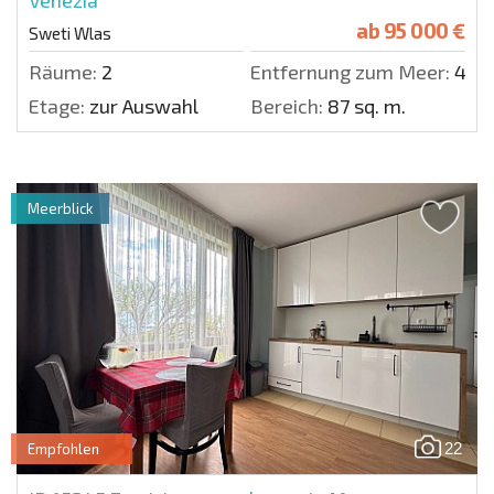
Venezia
ab
95 000 €
Sweti Wlas
Räume:
2
Entfernung zum Meer:
400
Etage:
zur Auswahl
Bereich:
87 sq. m.
Meerblick
22
Empfohlen