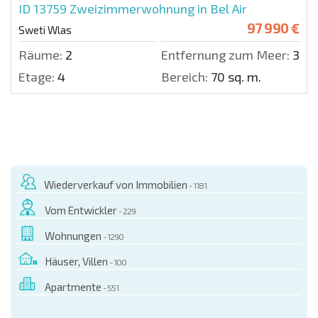
ID 13759
Zweizimmerwohnung in Bel Air
97 990 €
Sweti Wlas
Räume:
2
Entfernung zum Meer:
300 
Etage:
4
Bereich:
70 sq. m.
Wiederverkauf von Immobilien
- 1181
Vom Entwickler
- 229
Wohnungen
- 1290
Häuser, Villen
- 100
Apartmente
- 551