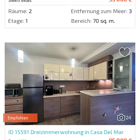
Sweti Wlas
Räume:
2
Entfernung zum Meer:
300 
Etage:
1
Bereich:
70 sq. m.
24
Empfohlen
ID 15591
Dreizimmerwohnung in Casa Del Mar