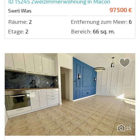
ID 15245
Zweizimmerwohnung in Macon
97 500 €
Sweti Wlas
Räume:
2
Entfernung zum Meer:
600 
Etage:
2
Bereich:
66 sq. m.
15