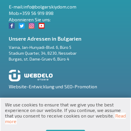
E-mail:
info@bolgarskiydom.com
Mob:+359 56 919 898
Abonnieren Sie uns:
Unsere Adressen in Bulgarien
Varna
,
Jan-Hunyadi-Blvd. 6, Büro 5
Stadium Quarter, 34
,
8230
,
Nessebar
RU
Burgas
,
st. Dame‑Gruev 6, Büro 4
€
EN
$
UA
Website-Entwicklung und SEO-Promotion
₽
PL
We use cookies to ensure that we give you the best
₴
DE
experience on our website. If you continue, we assume
that you consent to receive cookies on our website.
Read
zł
BG
UNIC 201160903
more
Immobilien in Bulgarien © 2026