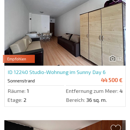
12
Empfohlen
ID 12240
Studio-Wohnung im Sunny Day 6
44 500 €
Sonnenstrand
Räume:
1
Entfernung zum Meer:
400
Etage:
2
Bereich:
36 sq. m.