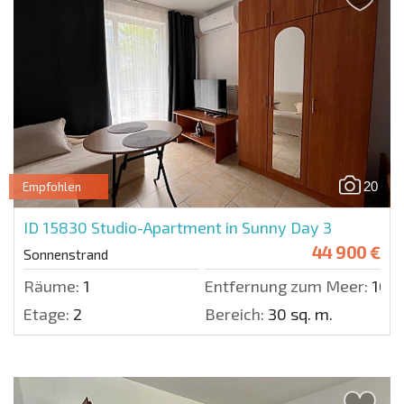
20
Empfohlen
ID 15830
Studio-Apartment in Sunny Day 3
44 900 €
Sonnenstrand
Räume:
1
Entfernung zum Meer:
1000
Etage:
2
Bereich:
30 sq. m.