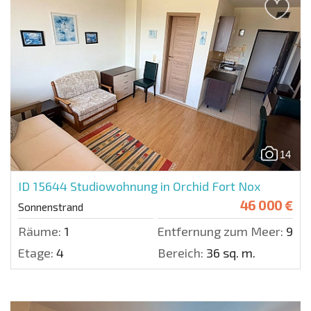
14
ID 15644
Studiowohnung in Orchid Fort Nox
46 000 €
Sonnenstrand
Räume:
1
Entfernung zum Meer:
900 
Etage:
4
Bereich:
36 sq. m.