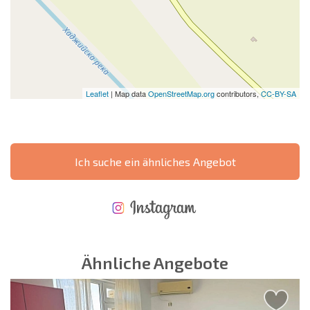
Leaflet
| Map data
OpenStreetMap.org
contributors,
CC-BY-SA
Ich suche ein ähnliches Angebot
NEUES ERWEITERTES FLUGANGEBOT
KOSTEN BEIM KAUF EINER IMMOBILIE
ÄHRLICHE KOSTEN FÜR DIE INSTANDHALTUNG VON IMMOBILIEN
Ähnliche Angebote