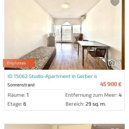
15
Empfohlen
ID 15062
Studio-Apartment in Gerber 4
45 900 €
Sonnenstrand
Räume:
1
Entfernung zum Meer:
400
Etage:
6
Bereich:
29 sq. m.