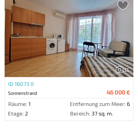
11
ID 16073
0
46 000 €
Sonnenstrand
Räume:
1
Entfernung zum Meer:
600 
Etage:
2
Bereich:
37 sq. m.