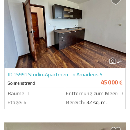
14
ID 15991
Studio-Apartment in Amadeus 5
45 000 €
Sonnenstrand
Räume:
1
Entfernung zum Meer:
1000
Etage:
6
Bereich:
32 sq. m.