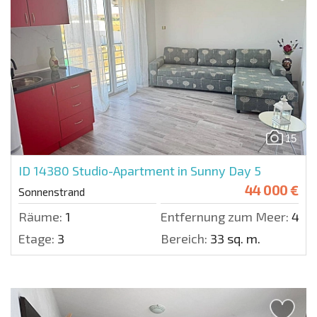
15
ID 14380
Studio-Apartment in Sunny Day 5
44 000 €
Sonnenstrand
Räume:
1
Entfernung zum Meer:
400
Etage:
3
Bereich:
33 sq. m.